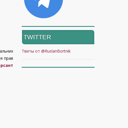
TWITTER
Твиты от @RuslanBortnik
нальних
ня прав
рсант