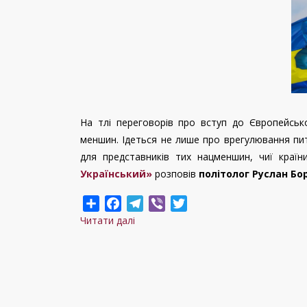
На тлі переговорів про вступ до Європейсько
меншин. Ідеться не лише про врегулювання пи
для представників тих нацменшин, чиї краї
Український»
розповів
політолог Руслан Бо
Share
Facebook
Telegram
Viber
Twitter
Читати далі
про
Не
лише
для
угорців:
Україна