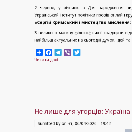
2 червня, у річницю з Дня народження ви
Український інститут політики провів онлайн кру
«Сергій Кримський і мистецтво мислення: 
З великого масиву філософської спадщини від
найбільш актуальних на сьогодні думок, ідей та
Share
Facebook
Telegram
Viber
Twitter
Читати далі
про
«Сергій
Кримський
і
мистецтво
мислення:
людина,
Не лише для угорців: Україн
культура,
цивілізація».
Sumitted by on
чт, 06/04/2026 - 19:42