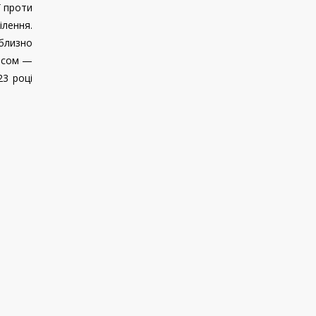
ї проти
лення.
иблизно
урсом —
23 році