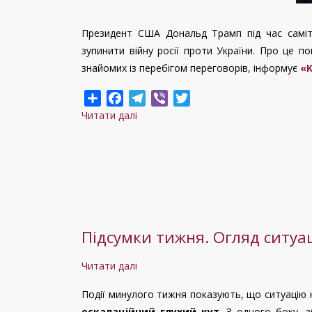
Президент США Дональд Трамп під час саміту
зупинити війну росії проти України. Про це п
знайомих із перебігом переговорів, інформує
«
Share
Facebook
Telegram
Viber
Twitter
Читати далі
про
Трамп
попросив
Сі
Цзіньпіна
допомогти
завершити
Підсумки тижня. Огляд ситуаці
війну
в
Читати далі
про
Україні:
Підсумки
що
Події минулого тижня показують, що ситуацію
тижня.
відомо
ескалаційний глухий кут
. З одного боку, 