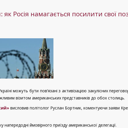
як Росія намагається посилити свої поз
раїні можуть бути пов’язані з активізацією закулісних перегово
жливим візитом американських представників до обох столиць.
кий»
висловив політолог Руслан Бортник, коментуючи заяви Кр
ску напередодні ймовірного приїзду американської делегації.