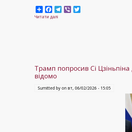
Share
Facebook
Telegram
Viber
Twitter
Читати далі
про
Примітивний
шантаж
Кремля:
як
Росія
намагається
Трамп попросив Сі Цзіньпіна
посилити
відомо
свої
позиції
Sumitted by on
вт, 06/02/2026 - 15:05
перед
візитом
американців