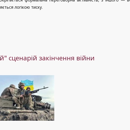
яється логікою тиску.
й" сценарій закінчення війни