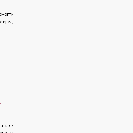
омогти
жерел,
.
вати як
вона не