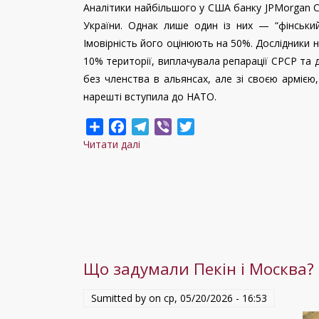
Аналітики найбільшого у США банку JPMorgan C
України. Однак лише один із них — “фінськи
Імовірність його оцінюють на 50%. Дослідники н
10% території, виплачувала репарації СРСР та
без членства в альянсах, але зі своєю армією
нарешті вступила до НАТО.
Share
Facebook
Telegram
Viber
Twitter
Читати далі
про
Україні
прогнозують
"фінський"
сценарій
закінчення
війни
Що задумали Пекін і Москва? Г
Sumitted by on
ср, 05/20/2026 - 16:53