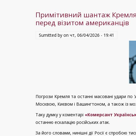
розширить
Примітивний шантаж Кремля: 
права
перед візитом американців
кількох
нацменшин
Sumitted by on
чт, 06/04/2026 - 19:41
Погрози Кремля та останні масовані удари по Ук
Москвою, Києвом і Вашингтоном, а також із мо
Таку думку у коментарі
«Комерсант Українсь
останню ескалацію російських атак.
За його словами, нинішні дії Росії є спробою ти