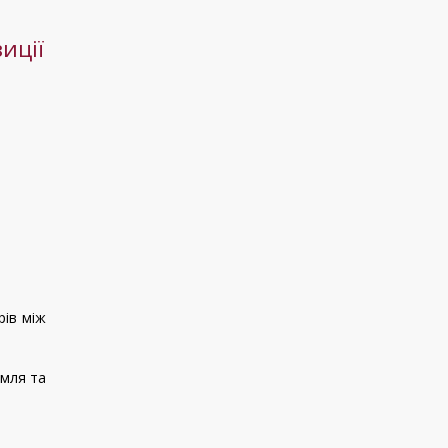
иції
рів між
емля та