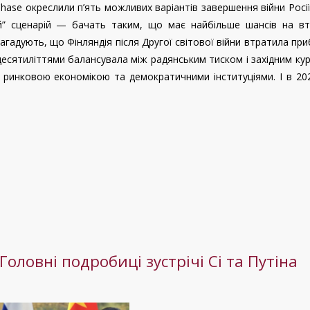
hase окреслили п’ять можливих варіантів завершення війни Росі
й” сценарій — бачать таким, що має найбільше шансів на вті
агадують, що Фінляндія після Другої світової війни втратила пр
 десятиліттями балансувала між радянським тиском і західним к
, ринковою економікою та демократичними інституціями. І в 20
оловні подробиці зустрічі Сі та Путіна