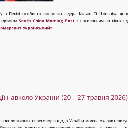
 в Пекіні особисто попросив лідера Китаю Сі Цзіньпіна доп
овідомила
South China Morning Post
з посиланням на кілька д
Комерсант Український»
ї навколо України (20 – 27 травня 2026)
 навколо мирних переговорів щодо України можна охарактеризу
зберігається формальна переговорна активність, з іншого — 