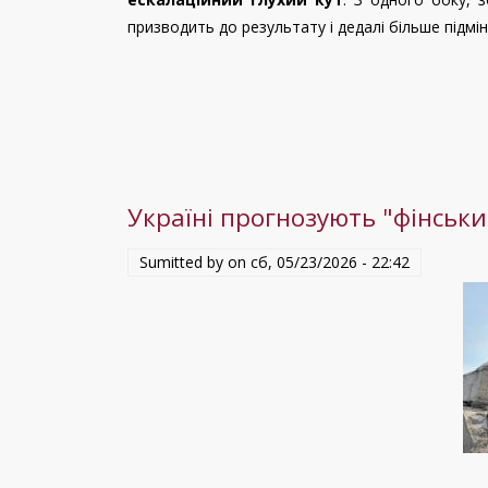
Огляд
призводить до результату і дедалі більше підмін
ситуації
навколо
України
(20
–
27
травня
Україні прогнозують "фінськи
2026).
Sumitted by on
сб, 05/23/2026 - 22:42