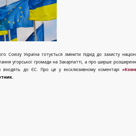
го Союзу Україна готується змінити підхід до захисту націо
тання угорської громади на Закарпатті, а про ширше розширен
ни входять до ЄС. Про це у ексклюзивному коментарі
«Коме
ртник.