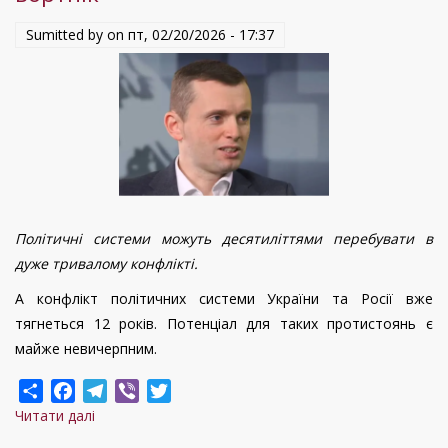
Sumitted by on
пт, 02/20/2026 - 17:37
Політичні системи можуть десятиліттями перебувати в
дуже тривалому конфлікті.
А конфлікт політичних системи України та Росії вже
тягнеться 12 років. Потенціал для таких протистоянь є
майже невичерпним.
Share
Facebook
Telegram
Viber
Twitter
Читати далі
про
Війна