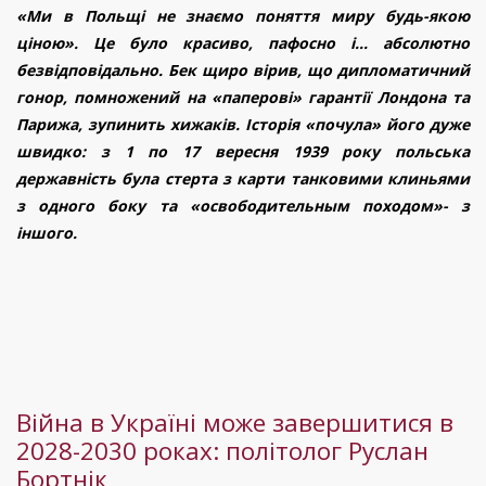
«Ми в Польщі не знаємо поняття миру будь-якою
чому
ціною». Це було красиво, пафосно і... абсолютно
ультиматуми
безвідповідально. Бек щиро вірив, що дипломатичний
Каллас-
гонор, помножений на «паперові» гарантії Лондона та
це
Парижа, зупинить хижаків. Історія «почула» його дуже
шлях
швидко: з 1 по 17 вересня 1939 року польська
до
державність була стерта з карти танковими клиньями
геополитичного
з одного боку та «освободительным походом»- з
«салату»
іншого.
Війна в Україні може завершитися в
2028-2030 роках: політолог Руслан
Бортнік