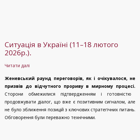
в
Україні
може
завершитися
в
Ситуація в Україні (11–18 лютого
2028-
2026р.).
2030
роках:
Читати далі
про
політолог
Ситуація
Руслан
Женевський раунд переговорів, як і очікувалося, не
в
Бортнік
призвів до відчутного прориву в мирному процесі.
Україні
Сторони обмежилися підтвердженням і готовністю
(11–
продовжувати діалог, що вже є позитивним сигналом, але
18
не було зближення позицій з ключових стратегічних питань.
лютого
Обговорення були переважно технічними.
2026р.).