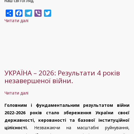
наш світогляд.
Share
Facebook
Telegram
Viber
Twitter
Читати далі
про
4
роки
спротиву
та
віри:
як
УКРАЇНА – 2026: Результати 4 років
велика
незавершеної війни.
війна
змінила
Читати далі
про
цінності
УКРАЇНА
та
Головним і фундаментальним результатом війни
–
мрії
2022-2026 років стало збереження України своєї
2026:
державності, керованості та базової інституційної
Результати
цілісності.
Незважаючи на масштабні руйнування,
4