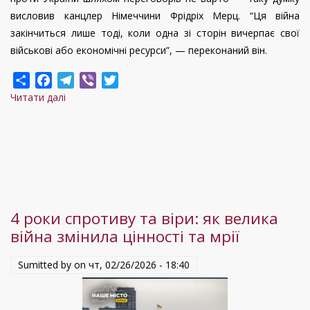
висловив канцлер Німеччини Фрідріх Мерц. “Ця війна
закінчиться лише тоді, коли одна зі сторін вичерпає свої
військові або економічні ресурси”, — переконаний він.
Share
Facebook
Telegram
Viber
Twitter
Читати далі
про
Коли
закінчиться
війна
в
Україні:
суперечливі
4 роки спротиву та віри: як велика
прогнози
війна змінила цінності та мрії
Sumitted by on
чт, 02/26/2026 - 18:40