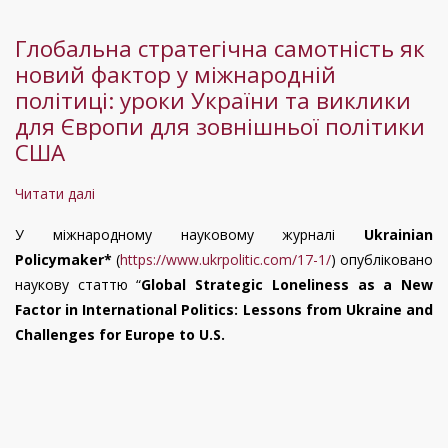
як
Глобальна стратегічна самотність як
велика
новий фактор у міжнародній
війна
політиці: уроки України та виклики
змінила
для Європи для зовнішньої політики
цінності
США
та
мрії
Читати далі
про
Глобальна
У міжнародному науковому журналі
Ukrainian
стратегічна
Policymaker*
(
https://www.ukrpolitic.com/17-1/
) опубліковано
самотність
наукову статтю “
Global Strategic Loneliness as a New
як
Factor in International Politics: Lessons from Ukraine and
новий
Challenges for Europe to U.S.
фактор
у
міжнародній
політиці:
уроки