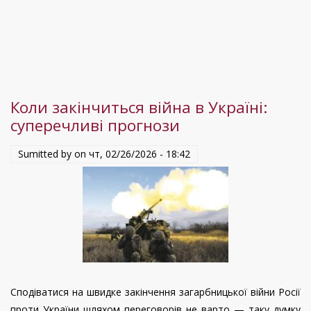
та
проблеми
Коли закінчиться війна в Україні:
суперечливі прогнози
Sumitted by on
чт, 02/26/2026 - 18:42
Сподіватися на швидке закінчення загарбницької війни Росії
проти України шляхом переговорів не варто — таку думку