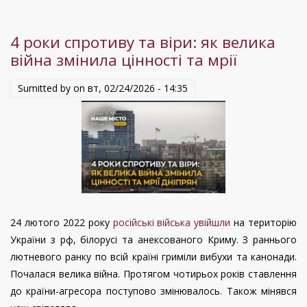
України
та
4 роки спротиву та віри: як велика
виклики
війна змінила цінності та мрії
для
Європи
Sumitted by on
вт, 02/24/2026 - 14:35
для
зовнішньої
політики
США
24 лютого 2022 року
російські війська увійшли
на територію
України з рф, білорусі та анексованого Криму. З раннього
лютневого ранку по всій країні гриміли вибухи та канонади.
Почалася велика війна. Протягом чотирьох років ставлення
до країни-агресора поступово змінювалось. Також мінявся