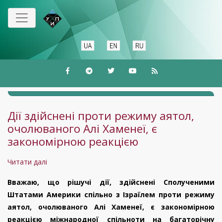
Перейти
до
основного
вмісту
Дії здійснені проти режиму аятол,
очолюваного Алі Хаменеї, є
закономірною реакцією
Читати далі
про
Дії
Вважаю, що рішучі дії, здійснені Сполученими
здійснені
Штатами Америки спільно з Ізраїлем проти режиму
проти
аятол, очолюваного Алі Хаменеї, є закономірною
режиму
реакцією міжнародної спільноти на багаторічну