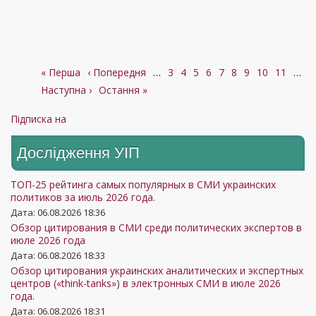
Перша
« Перша
Попередня
‹ Попередня
…
Сторінка
3
Сторінка
4
Сторінка
5
Сторінка
6
Поточна
7
Сторінка
8
Сторінка
9
Сторінка
10
Сторінк
11
…
Розбивка
сторінка
Наступна
Наступна ›
сторінка
Остання
Остання »
сторінка
на
сторінки
сторінка
сторінка
Підписка на
Дослідження УIП
ТОП-25 рейтинга самых популярных в СМИ украинских
политиков за июль 2026 года.
Дата: 06.08.2026 18:36
Обзор цитирования в СМИ среди политических экспертов в
июле 2026 года
Дата: 06.08.2026 18:33
Обзор цитирования украинских аналитических и экспертных
центров («think-tanks») в электронных СМИ в июле 2026
года.
Дата: 06.08.2026 18:31