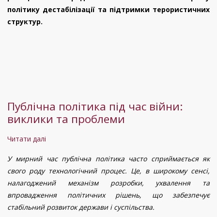
аятол,
політику дестабілізації та підтримки терористичних
очолюваного
структур.
Алі
Хаменеї,
є
закономірною
реакцією
Публічна політика під час війни:
виклики та проблеми
Читати далі
про
Публічна
У мирний час публічна політика часто сприймається як
політика
свого роду технологічний процес. Це, в широкому сенсі,
під
налагоджений механізм розробки, ухвалення та
час
впровадження політичних рішень, що забезпечує
війни:
стабільний розвиток держави і суспільства.
виклики