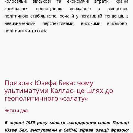
колосальні військові та економічні втрати, країна
років
залишалася повноцінною державою з відносною
незавершеної
політичною стабільністю, хоча й у негативній тенденції, з
війни.
невизначеними перспективами, високими військово-
політичними та соціа
Призрак Юзефа Бека: чому
ультиматуми Каллас- це шлях до
геополитичного «салату»
Читати далі
про
Призрак
В червні 1939 року міністр закордонних справ Польщі
Юзефа
Юзеф Бек, виступаючи в Сеймі, зірвав овації фразою:
Бека: