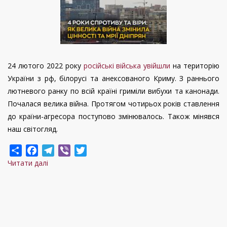
24 лютого 2022 року
російські війська увійшли
на територію
України з рф, білорусі та анексованого Криму. З раннього
лютневого ранку по всій країні гриміли вибухи та канонади.
Почалася велика війна. Протягом чотирьох років ставлення
до країни-агресора поступово змінювалось. Також мінявся
наш світогляд.
Share
Facebook
Telegram
Viber
Twitter
Читати далі
про
4
роки
спротиву
та
віри: