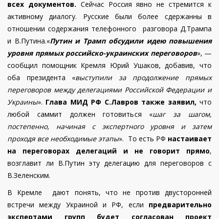
всех документов.
Сейчас Россия явно не стремится к
активному диалогу. Русские были более сдержанны в
отношении содержания телефонного разговора Д.Трампа
и В.Путина.«
Путин и Трамп обсудили идею повышения
уровня прямых российско-украинских переговоров
», —
сообщил помощник Кремля Юрий Ушаков, добавив, что
оба президента «
выступили за продолжение прямых
переговоров между делегациями Российской Федерации и
Украины
».
Глава МИД РФ С.Лавров также заявил,
что
любой саммит должен готовиться «
шаг за шагом,
постепенно, начиная с экспертного уровня и затем
проходя все необходимые этапы
». То есть РФ
настаивает
на переговорах делегаций и не говорит прямо
,
возглавит ли В.Путин эту делегацию для переговоров с
В.Зеленским.
В Кремле дают понять, что не против двусторонней
встречи между Украиной и РФ, если
предварительно
экспертами групп будет согласован проект