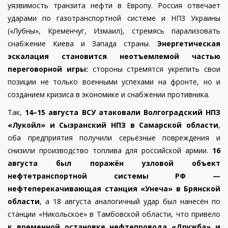
уязвимость транзита нефти в Европу. Россия отвечает
ударами по газотранспортной системе и НПЗ Украины
(«Лубны», Кременчуг, Измаил), стремясь парализовать
снабжение Киева и Запада страны.
Энергетическая
эскалация становится неотъемлемой частью
переговорной игры:
стороны стремятся укрепить свои
позиции не только военными успехами на фронте, но и
созданием кризиса в экономике и снабжении противника.
Так,
14–15 августа ВСУ атаковали Волгоградский НПЗ
«Лукойл» и Сызранский НПЗ в Самарской области
,
оба предприятия получили серьёзные повреждения и
снизили производство топлива для российской армии.
16
августа был поражён узловой объект
нефтетранспортной системы РФ —
нефтеперекачивающая станция «Унеча» в Брянской
области
, а 18 августа аналогичный удар был нанесён по
станции «Никольское» в Тамбовской области, что привело
к временной остановке нефтепровода «Дружба» и