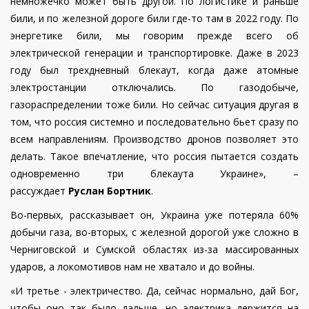
немножечко может быть другой. По логистике и раньше
били, и по железной дороге били где-то там в 2022 году. По
энергетике били, мы говорим прежде всего об
электрической генерации и транспортировке. Даже в 2023
году был трехдневный блекаут, когда даже атомные
электростанции отключались. По газодобыче,
газораспределении тоже били. Но сейчас ситуация другая в
том, что россия системно и последовательно бьет сразу по
всем направлениям. Производство дронов позволяет это
делать. Такое впечатление, что россия пытается создать
одновременно три блекаута Украине», –
рассуждает
Руслан Бортник
.
Во-первых, рассказывает он, Украина уже потеряла 60%
добычи газа, во-вторых, с железной дорогой уже сложно в
Черниговской и Сумской областях из-за массированных
ударов, а локомотивов нам не хватало и до войны.
«И третье - электричество. Да, сейчас нормально, дай Бог,
чтобы оно так было дальше, но электрика держится на