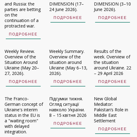
and Russia: the
DIMENSION (17–
DIMENSION (3–10
parties are betting
24 June 2026).
June 2026).
on the
ПОДРОБНЕЕ
ПОДРОБНЕЕ
continuation of a
protracted war.
ПОДРОБНЕЕ
Weekly Review.
Weekly Summary.
Results of the
Overview of the
Overview of the
week. Overview of
Situation Around
situation around
the situation
Ukraine (May 20–
Ukraine (May 6–13,
around Ukraine. 22
27, 2026).
2026).
– 29 April 2026
ПОДРОБНЕЕ
ПОДРОБНЕЕ
ПОДРОБНЕЕ
The Franco-
Підсумки тижня.
New Global
German concept of
Огляд ситуації
Mediator:
Ukraine's interim
навколо України.
Pakistan’s Role in
status in the EU is
8 – 15 квітня 2026
Middle East
a "waiting room"
Settlement
ПОДРОБНЕЕ
with delayed
ПОДРОБНЕЕ
integration.