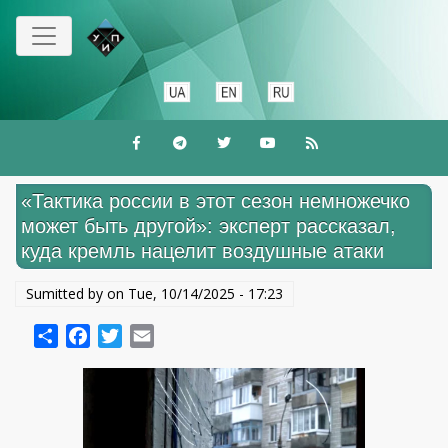
Skip
to
main
content
«Тактика россии в этот сезон немножечко
может быть другой»: эксперт рассказал,
куда кремль нацелит воздушные атаки
Sumitted by on
Tue, 10/14/2025 - 17:23
Share
Facebook
Twitter
Email