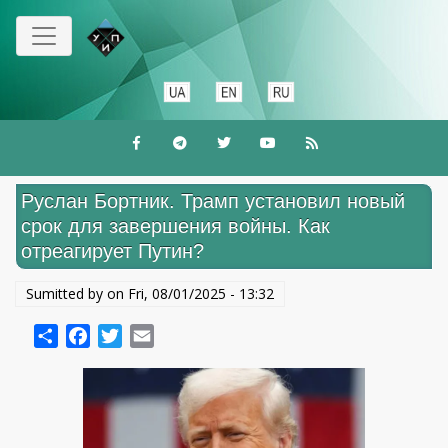
Skip
to
main
content
Руслан Бортник. Трамп установил новый
срок для завершения войны. Как
отреагирует Путин?
Sumitted by on
Fri, 08/01/2025 - 13:32
Share
Facebook
Twitter
Email