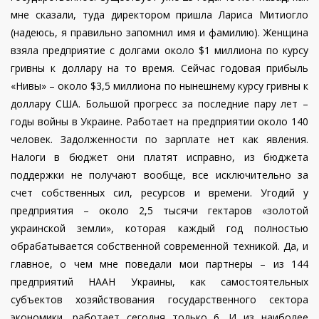
мне сказали, туда директором пришла Лариса Митиогло
(надеюсь, я правильно запомнил имя и фамилию). Женщина
взяла предприятие с долгами около $1 миллиона по курсу
гривны к доллару на то время. Сейчас годовая прибыль
«Нивы» – около $3,5 миллиона по нынешнему курсу гривны к
доллару США. Большой прогресс за последние пару лет –
годы войны в Украине. Работает на предприятии около 140
человек. Задолженности по зарплате нет как явления.
Налоги в бюджет они платят исправно, из бюджета
поддержки не получают вообще, все исключительно за
счет собственных сил, ресурсов и времени. Угодий у
предприятия – около 2,5 тысячи гектаров «золотой
украинской земли», которая каждый год полностью
обрабатывается собственной современной техникой. Да, и
главное, о чем мне поведали мои партнеры – из 144
предприятий НААН Украины, как самостоятельных
субъектов хозяйствования государственного сектора
экономики, работает сегодня только 6. И из наиболее