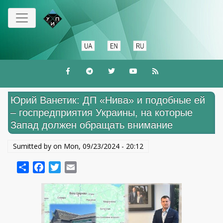
Skip
to
main
content
Юрий Ванетик: ДП «Нива» и подобные ей
– госпредприятия Украины, на которые
Запад должен обращать внимание
Sumitted by on
Mon, 09/23/2024 - 20:12
Share
Facebook
Twitter
Email