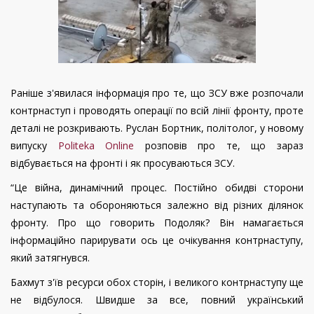
Раніше з'явилася інформація про те, що ЗСУ вже розпочали
контрнаступ і проводять операції по всій лінії фронту, проте
деталі не розкривають. Руслан Бортник, політолог, у новому
випуску
Politeka Online
розповів про те, що зараз
відбувається на фронті і як просуваються ЗСУ.
“Це війна, динамічний процес. Постійно обидві сторони
наступають та обороняються залежно від різних ділянок
фронту. Про що говорить Подоляк? Він намагається
інформаційно парирувати ось це очікування контрнаступу,
який затягнувся.
Бахмут з'їв ресурси обох сторін, і великого контрнаступу ще
не відбулося. Швидше за все, повний український