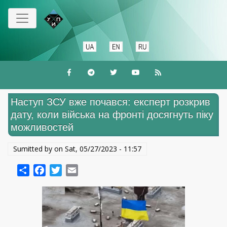
Skip
to
main
content
Наступ ЗСУ вже почався: експерт розкрив
дату, коли війська на фронті досягнуть піку
можливостей
Sumitted by on
Sat, 05/27/2023 - 11:57
Share
Facebook
Twitter
Email