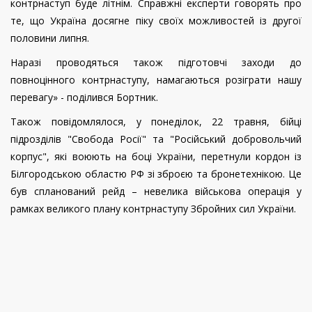
контрнаступ буде літнім. Справжні експерти говорять про
те, що Україна досягне піку своїх можливостей із другої
половини липня.
Наразі проводяться також підготовчі заходи до
повноцінного контрнаступу, намагаються розіграти нашу
перевагу» - поділився Бортник.
Також повідомлялося, у понеділок, 22 травня, бійці
підрозділів "Свобода Росії" та "Російський добровольчий
корпус", які воюють на боці України, перетнули кордон із
Білгородською областю РФ зі зброєю та бронетехнікою. Це
був спланований рейд – невелика військова операція у
рамках великого плану контрнаступу Збройних сил України.