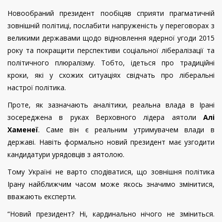
Новообраний президент пообіцяв сприяти прагматичній
зовнішній політиці, послабити напруженість у переговорах з
великими державами щодо відновлення ядерної угоди 2015
року та покращити перспективи соціальної лібералізації та
політичного плюралізму. Тобто, ідеться про традиційні
кроки, які у схожих ситуаціях свідчать про ліберальні
настрої політика.
Проте, як зазначають аналітики, реальна влада в Ірані
зосереджена в руках Верховного лідера аятоли
Алі
Хаменеї
. Саме він є реальним утримувачем влади в
державі. Навіть формально новий президент має узгодити
кандидатури урядовців з аятолою.
Тому Україні не варто сподіватися, що зовнішня політика
Ірану найближчим часом може якось значимо змінитися,
вважають експерти.
“Новий президент? Ні, кардинально нічого не зміниться.