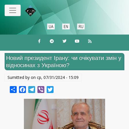
Перейти
до
основного
вмісту
Новий президент Ірану: чи очікувати змін у
відносинах з Україною?
Sumitted by on
ср, 07/31/2024 - 15:09
Share
Facebook
Telegram
Viber
Twitter