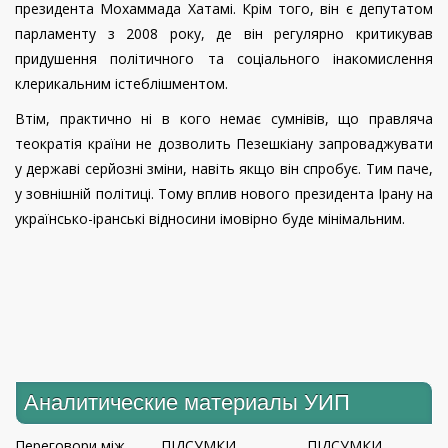
президента Мохаммада Хатамі. Крім того, він є депутатом
парламенту з 2008 року, де він регулярно критикував
придушення політичного та соціального інакомислення
клерикальним істеблішментом.
Втім, практично ні в кого немає сумнівів, що правляча
теократія країни не дозволить Пезешкіану запроваджувати
у державі серйозні зміни, навіть якщо він спробує. Тим паче,
у зовнішній політиці. Тому вплив нового президента Ірану на
українсько-іранські відносини імовірно буде мінімальним.
Аналитические материалы УИП
Переговори між
ПІДСУМКИ
ПІДСУМКИ