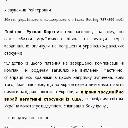
– зауважив Рейтерович.
Збиття українського пасажирського літака Boeing 737-800 побли
Політолог
Руслан Бортник
теж наголошує на тому, що
саме збиття українського літака та реакція сторін
кардинально вплинули на погіршення українсько-іранських
стосунків.
“Слідство із цього питання не завершено, компенсації ні
компанії, ні родичам загиблих не виплачені. Фактично,
співпраця між країнами в цьому напрямку зупинена. Крім
того, Іран підозрює, що за українськими вимогами стоять
вимоги західних союзників України, а
в Ірана традиційно
вкрай негативні стосунки із США
, із західним світом.
Україна констатує відсутність співпраці з боку Ірану”,
– стверджує політолог.