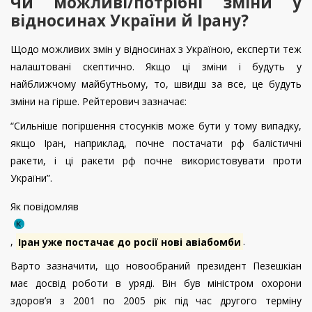
Чи можливі/потрібні зміни у
відносинах України й Ірану?
Щодо можливих змін у відносинах з Україною, експерти теж
налаштовані скептично. Якщо ці зміни і будуть у
найближчому майбутньому, то, швидш за все, це будуть
зміни на гірше. Рейтерович зазначає:
“Сильніше погіршення стосунків може бути у тому випадку,
якщо Іран, наприклад, почне постачати рф балістичні
ракети, і ці ракети рф почне використовувати проти
України”.
Як повідомляв
,
Іран уже постачає до росії нові авіабомби
.
Варто зазначити, що новообраний президент Пезешкіан
має досвід роботи в уряді. Він був міністром охорони
здоров’я з 2001 по 2005 рік під час другого терміну