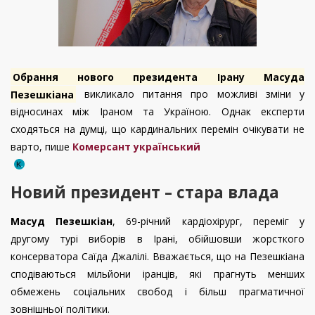
Обрання нового президента Ірану Масуда
Пезешкіана
викликало питання про можливі зміни у
відносинах між Іраном та Україною. Однак експерти
сходяться на думці, що кардинальних перемін очікувати не
варто, пише
Комерсант український
Новий президент – стара влада
Масуд Пезешкіан
, 69-річний кардіохірург, переміг у
другому турі виборів в Ірані, обійшовши жорсткого
консерватора Саїда Джалілі. Вважається, що на Пезешкіана
сподіваються мільйони іранців, які прагнуть менших
обмежень соціальних свобод і більш прагматичної
зовнішньої політики.