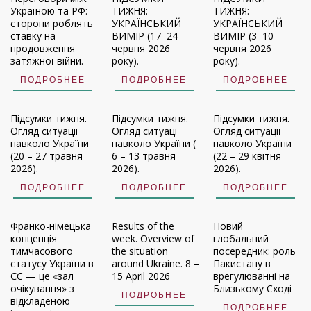
Україною та РФ:
ТИЖНЯ:
ТИЖНЯ:
сторони роблять
УКРАЇНСЬКИЙ
УКРАЇНСЬКИЙ
ставку на
ВИМІР (17–24
ВИМІР (3–10
продовження
червня 2026
червня 2026
затяжної війни.
року).
року).
ПОДРОБНЕЕ
ПОДРОБНЕЕ
ПОДРОБНЕЕ
Підсумки тижня.
Підсумки тижня.
Підсумки тижня.
Огляд ситуації
Огляд ситуації
Огляд ситуації
навколо України
навколо України (
навколо України
(20 – 27 травня
6 – 13 травня
(22 – 29 квітня
2026).
2026).
2026).
ПОДРОБНЕЕ
ПОДРОБНЕЕ
ПОДРОБНЕЕ
Франко-німецька
Results of the
Новий
концепція
week. Overview of
глобальний
тимчасового
the situation
посередник: роль
статусу України в
around Ukraine. 8 –
Пакистану в
ЄС — це «зал
15 April 2026
врегулюванні на
очікування» з
Близькому Сході
ПОДРОБНЕЕ
відкладеною
ПОДРОБНЕЕ