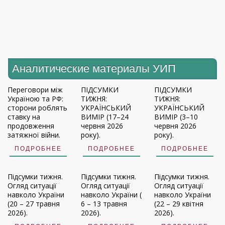
Аналитические материалы УИП
Переговори між
ПІДСУМКИ
ПІДСУМКИ
Україною та РФ:
ТИЖНЯ:
ТИЖНЯ:
сторони роблять
УКРАЇНСЬКИЙ
УКРАЇНСЬКИЙ
ставку на
ВИМІР (17–24
ВИМІР (3–10
продовження
червня 2026
червня 2026
затяжної війни.
року).
року).
ПОДРОБНЕЕ
ПОДРОБНЕЕ
ПОДРОБНЕЕ
Підсумки тижня.
Підсумки тижня.
Підсумки тижня.
Огляд ситуації
Огляд ситуації
Огляд ситуації
навколо України
навколо України (
навколо України
(20 – 27 травня
6 – 13 травня
(22 – 29 квітня
2026).
2026).
2026).