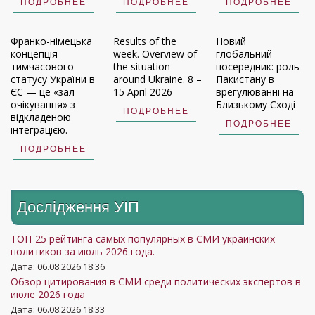
ПОДРОБНЕЕ
ПОДРОБНЕЕ
ПОДРОБНЕЕ
Франко-німецька
Results of the
Новий
концепція
week. Overview of
глобальний
тимчасового
the situation
посередник: роль
статусу України в
around Ukraine. 8 –
Пакистану в
ЄС — це «зал
15 April 2026
врегулюванні на
очікування» з
Близькому Сході
ПОДРОБНЕЕ
відкладеною
ПОДРОБНЕЕ
інтеграцією.
ПОДРОБНЕЕ
Дослідження УIП
ТОП-25 рейтинга самых популярных в СМИ украинских
политиков за июль 2026 года.
Дата: 06.08.2026 18:36
Обзор цитирования в СМИ среди политических экспертов в
июле 2026 года
Дата: 06.08.2026 18:33