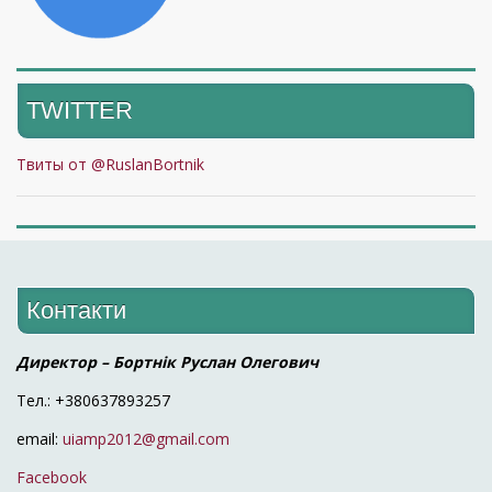
TWITTER
Твиты от @RuslanBortnik
Контакти
Директор – Бортнік Руслан Олегович
Тел.: +380637893257
email:
uiamp2012@gmail.com
Facebook