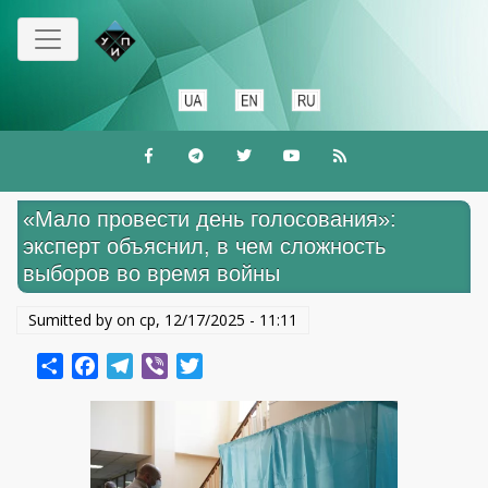
Перейти
до
основного
вмісту
«Мало провести день голосования»:
эксперт объяснил, в чем сложность
выборов во время войны
Sumitted by on
ср, 12/17/2025 - 11:11
Share
Facebook
Telegram
Viber
Twitter