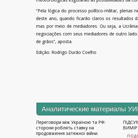
“Pela lógica do processo político-militar, ple
deste ano, quando ficarão claros os resultados 
mas por meio de mediadores. Ou seja, a Ucrânia
negociações com seus mediadores de outro lado.
de grãos”, aposta.
Edição: Rodrigo Durão Coelho
Аналитические материалы У
Переговори між Україною та РФ:
ПІДСУ
сторони роблять ставку на
ВИМІР 
продовження затяжної війни.
ПОД