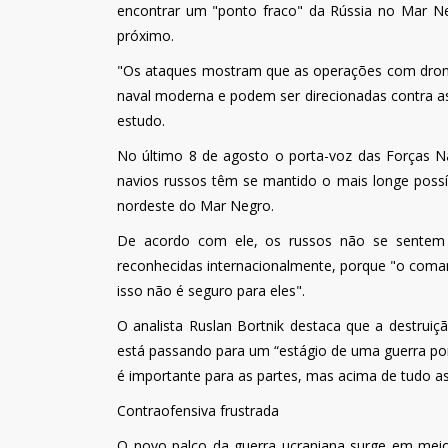
encontrar um "ponto fraco" da Rússia no Mar N
próximo.
"Os ataques mostram que as operações com dron
naval moderna e podem ser direcionadas contra as
estudo.
No último 8 de agosto o porta-voz das Forças N
navios russos têm se mantido o mais longe possív
nordeste do Mar Negro.
De acordo com ele, os russos não se sentem
reconhecidas internacionalmente, porque "o coma
isso não é seguro para eles".
O analista Ruslan Bortnik destaca que a destru
está passando para um “estágio de uma guerra por
é importante para as partes, mas acima de tudo as
Contraofensiva frustrada
O novo palco da guerra ucraniana surge em meio