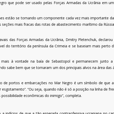
egro que pode ser usado pelas Forças Armadas da Ucrânia em um
es estão se tornando um componente cada vez mais importante da
 seções mais fracas das rotas de abastecimento marítimo da Rússia"
avais das Forças Armadas da Ucrânia, Dmitry Pletenchuk, declarou
el do território da península da Crimeia e se baseiam mais perto d
 mais à vontade na baía de Sebastopol e permanecem junto a 
ndo sabe bem que se tornaram um dos principais alvos na área das 
ição de portos e embarcações no Mar Negro é um símbolo de que a
 esgotamento”. “Ou seja, quando não é só a posição na linha de fre
 possibilidade econômicas do inimigo”, completa.
 a indícios de que a tão esperada contraofensiva ucraniana no c