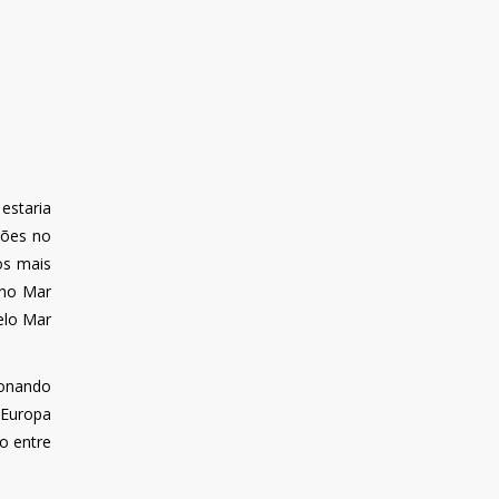
estaria
ções no
os mais
 no Mar
elo Mar
ionando
 Europa
o entre