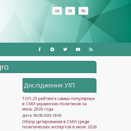
gro
Дослідження УIП
ТОП-25 рейтинга самых популярных
в СМИ украинских политиков за
июль 2026 года.
Дата: 06.08.2026 18:36
Обзор цитирования в СМИ среди
политических экспертов в июле 2026