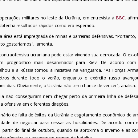
operações militares no leste da Ucrânia, em entrevista à
BBC
, afir
 obtenha resultados rápidos como era esperado.
a área está impregnada de minas e barreiras defensivas. "Portanto,
to gostaríamos", lamenta.
ontraofensiva ucraniana pode estar vivendo sua derrocada. O ex-ofi
ez um prognóstico mais desanimador para Kiev. De acordo com
alhou e a Rússia tomou a iniciativa na vanguarda. "As Forças Arm
tros durante todo o verão, enquanto o exército russo avanço
ns dias. Obviamente, a Ucrânia não tem chance de vencer", analisa.
ia não conseguiram nem chegar perto da primeira linha de defesa
ofensiva em diferentes direções.
cenário de falta de êxitos da Ucrânia e esgotamento econômico de a
idade de negociar para cessar as hostilidades. De acordo com 
 partir do final de outubro, quando se aproxima o inverno e as co
ntraofensiva ter avanços no campo de batalha.