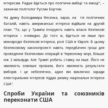
інтересам. Радше йдеться про політичні амбіції та емоції", –
зазначає політолог Руслан Бортнік.
На думку Володимира Фесенка, зараз, на тлі політичних
баталій, навіть американські інтереси відійшли на другий
план: "Те, що у Трампа ігнорують навіть власні безпекові
інтереси – очевидно. До того ж, йдеться не лише про
міжнародні безпекові інтереси, ролі США в Європі. В цьому
безпековому законопроекті навіть передбачені гроші для
проведення безпекових операцій в Червоному морі, більше
ніж 2 мільярди. Але Трамп робить ставку на інше. Його не
хвилюють зовнішні провали, його хвилюють результати
виборів. І це небезпечно, адже він виключно заради
електоральних інтересів піддає ризику національні інтереси
США".
Спроби України та союзників
переконати США