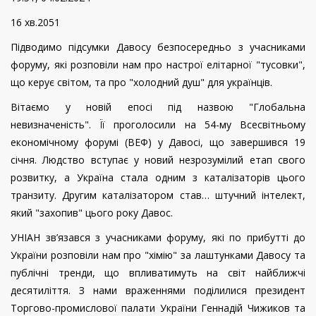
16 хв.2051
Підводимо підсумки Давосу безпосередньо з учасниками
форуму, які розповіли нам про настрої елітарної "тусовки",
що керує світом, та про "холодний душ" для українців.
Вітаємо у новій епосі під назвою "Глобальна
невизначеність". Її проголосили на 54-му Всесвітньому
економічному форумі (ВЕФ) у Давосі, що завершився 19
січня. Людство вступає у новий незрозумілий етап свого
розвитку, а Україна стала одним з каталізаторів цього
транзиту. Другим каталізатором став… штучний інтелект,
який "захопив" цього року Давос.
УНІАН зв’язався з учасниками форуму, які по прибутті до
України розповіли нам про "хімію" за лаштунками Давосу та
публічні тренди, що впливатимуть на світ найближчі
десятиліття. З нами враженнями поділилися президент
Торгово-промислової палати України Геннадій Чижиков та