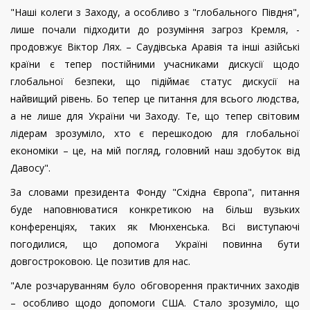
"Наші колеги з Заходу, а особливо з "глобального Півдня",
лише почали підходити до розуміння загроз Кремля, -
продовжує Віктор Лях. – Саудівська Аравія та інші азійські
країни є тепер постійними учасниками дискусії щодо
глобальної безпеки, що підіймає статус дискусії на
найвищий рівень. Бо тепер це питання для всього людства,
а не лише для України чи Заходу. Те, що тепер світовим
лідерам зрозуміло, хто є перешкодою для глобальної
економіки – це, на мій погляд, головний наш здобуток від
Давосу".
За словами президента Фонду "Східна Європа", питання
буде наповнюватися конкретикою на більш вузьких
конференціях, таких як Мюнхенська. Всі виступаючі
погодилися, що допомога Україні повинна бути
довгостроковою. Це позитив для нас.
"Але розчаруванням було обговорення практичних заходів
– особливо щодо допомоги США. Стало зрозуміло, що