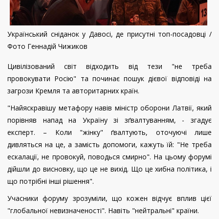
Український сніданок у Давосі, де присутні топ-посадовці /
Фото Геннадій Чижиков
Цивілізований світ відходить від тези "не треба
провокувати Росію" та починає пошук дієвої відповіді на
загрози Кремля та авторитарних країн.
"Найяскравішу метафору навів міністр оборони Латвії, який
порівняв напад на Україну зі зґвалтуванням, - згадує
експерт. – Коли "жінку" ґвалтують, оточуючі лише
дивляться на це, а замість допомоги, кажуть їй: "Не треба
ескалації, не провокуй, поводься смирно". На цьому форумі
дійшли до висновку, що це не вихід. Що це хибна політика, і
що потрібні інші рішення".
Учасники форуму зрозуміли, що кожен відчує вплив цієї
"глобальної невизначеності". Навіть "нейтральні" країни.