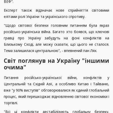
ВЕФ".
Експерт також відзначає нове сприйняття світовими
елітами ролі України та українського спротиву.
"Щодо світової безпеки головним питанням була якраз
російсько-українська війна. Багато хто боявся, що ключові
гравці про Україну забудуть на фоні конфліктів на
Близькому Сході, але можу сказати, що цього не сталося.
Тема залишилася центральною", - впевнений пан Лях.
Світ поглянув на Україну "іншими
очима"
Питання російсько-української війни, конфліктів у
Центральній та Східній Азії, а особливо Китаю і Тайваню,
вже "у 90% виступів" обговорювалися як єдиний глобальний
процес, який перешкоджає відновленню світової економіки і
торгівлі.
"Всі ці конфлікти дестабілізують глобальну безпеку,