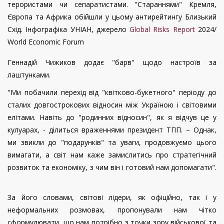
терористами чи сепаратистами. "Стараннями" Кремля,
Європа та Африка обійшли у цьому антирейтингу Близький
Схід. Інфографіка УНІАН, джерело
Global Risks Report
2024/
World Economic Forum
Геннадій Чижиков додає "барв" щодо настроїв за
лаштунками.
"Ми побачили перехід від "квітково-букетного" періоду до
сталих довгострокових відносин між Україною і світовими
елітами. Навіть до "родинних відносин", як я відчув це у
кулуарах, - ділиться враженнями президент ТПП. – Однак,
ми звикли до "подарунків" та уваги, продовжуємо цього
вимагати, а світ нам каже замислитись про стратегічний
розвиток та економіку, з чим він і готовий нам допомагати".
За його словами, світові лідери, як офіційно, так і у
неформальних розмовах, пропонували нам чітко
сформулювати, що нам потрібно з точки зору військової та