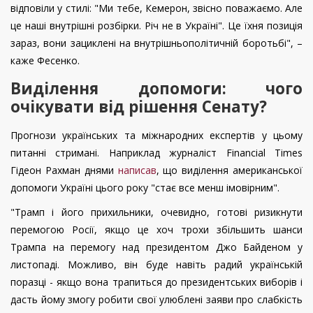
відповіли у стилі: "Ми тебе, Кемерон, звісно поважаємо. Але
це наші внутрішні розбірки. Річ не в Україні". Це їхня позиція
зараз, вони зациклені на внутрішньополітичній боротьбі", –
каже Фесенко.
Виділення допомоги: чого
очікувати від рішення Сенату?
Прогнози українських та міжнародних експертів у цьому
питанні стримані. Наприклад журналіст Financial Times
Гідеон Рахман днями
написав
, що виділення американської
допомоги Україні цього року "стає все менш імовірним".
"Трамп і його прихильники, очевидно, готові ризикнути
перемогою Росії, якщо це хоч трохи збільшить шанси
Трампа на перемогу над президентом Джо Байденом у
листопаді. Можливо, він буде навіть радий українській
поразці - якщо вона трапиться до президентських виборів і
дасть йому змогу робити свої улюблені заяви про слабкість