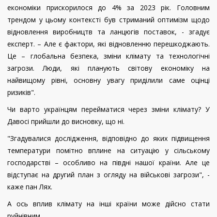
економіки прискорилося до 4% за 2023 рік. Головним
трендом у цьому контексті був стриманий оптимізм щодо
відновлення виробництв та ланцюгів поставок, - згадує
експерт. – Але є фактори, які відновленню перешкоджають.
Це – глобальна безпека, зміни клімату та технологічні
загрози. Люди, які планують світову економіку на
найвищому рівні, основну увагу приділили саме оцінці
ризиків".
Чи варто українцям перейматися через зміни клімату? У
Давосі прийшли до висновку, що ні.
"Згадувалися дослідження, відповідно до яких підвищення
температури помітно вплине на ситуацію у сільському
господарстві – особливо на півдні нашої країни. Але це
відступає на другий план з огляду на військові загрози", -
каже пан Лях.
А ось вплив клімату на інші країни може дійсно стати
руйнівним.