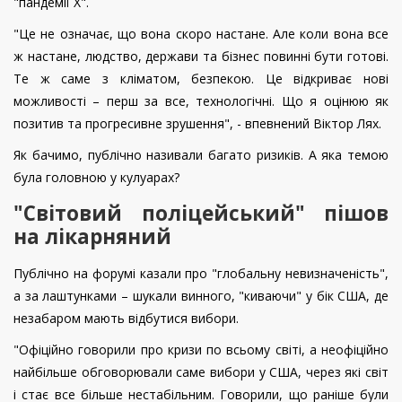
"пандемії Х".
"Це не означає, що вона скоро настане. Але коли вона все
ж настане, людство, держави та бізнес повинні бути готові.
Те ж саме з кліматом, безпекою. Це відкриває нові
можливості – перш за все, технологічні. Що я оцінюю як
позитив та прогресивне зрушення", - впевнений Віктор Лях.
Як бачимо, публічно називали багато ризиків. А яка темою
була головною у кулуарах?
"Світовий поліцейський" пішов
на лікарняний
Публічно на форумі казали про "глобальну невизначеність",
а за лаштунками – шукали винного, "киваючи" у бік США, де
незабаром мають відбутися вибори.
"Офіційно говорили про кризи по всьому світі, а неофіційно
найбільше обговорювали саме вибори у США, через які світ
і стає все більше нестабільним. Говорили, що раніше були