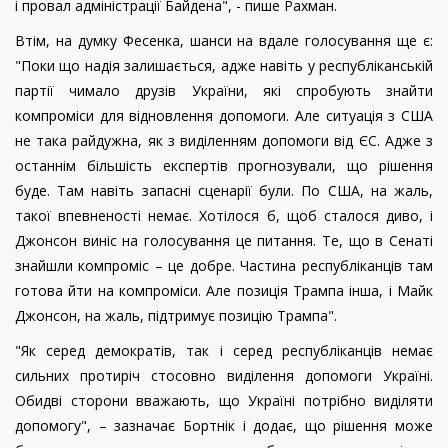
і провал адміністрації Байдена", - пише Рахман.
Втім, на думку Фесенка, шанси на вдале голосування ще є:
"Поки що надія залишається, адже навіть у республіканській
партії чимало друзів України, які спробують знайти
компроміси для відновлення допомоги. Але ситуація з США
не така райдужна, як з виділенням допомоги від ЄС. Адже з
останнім більшість експертів прогнозували, що рішення
буде. Там навіть запасні сценарії були. По США, на жаль,
такої впевненості немає. Хотілося б, щоб сталося диво, і
Джонсон виніс на голосування це питання. Те, що в Сенаті
знайшли компроміс – це добре. Частина республіканців там
готова йти на компроміси. Але позиція Трампа інша, і Майк
Джонсон, на жаль, підтримує позицію Трампа".
"Як серед демократів, так і серед республіканців немає
сильних протиріч стосовно виділення допомоги Україні.
Обидві сторони вважають, що Україні потрібно виділяти
допомогу", – зазначає Бортнік і додає, що рішення може