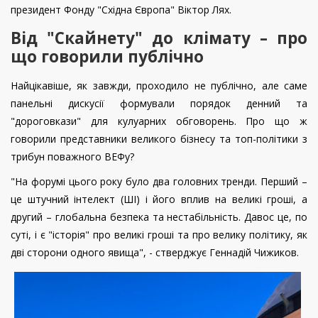
президент Фонду "Східна Європа" Віктор Лях.
Від "Скайнету" до клімату – про
що говорили публічно
Найцікавіше, як завжди, проходило не публічно, але саме
панельні дискусії формували порядок денний та
"дороговкази" для кулуарних обговорень. Про що ж
говорили представники великого бізнесу та топ-політики з
трибун поважного ВЕФу?
"На форумі цього року було два головних тренди. Перший –
це штучний інтелект (ШІ) і його вплив на великі гроші, а
другий – глобальна безпека та нестабільність. Давос це, по
суті, і є "історія" про великі гроші та про велику політику, як
дві сторони одного явища", - стверджує Геннадій Чижиков.