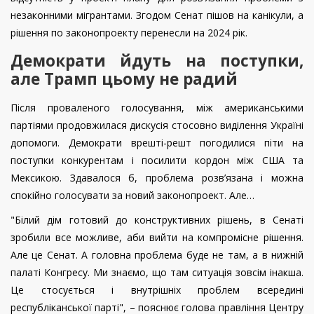
незаконними мігрантами. Згодом Сенат пішов на канікули, а
рішення по законопроекту перенесли на 2024 рік.
Демократи йдуть на поступки,
але Трамп цьому не радий
Після проваленого голосування, між американськими
партіями продовжилася дискусія стосовно виділення Україні
допомоги. Демократи врешті-решт погодилися піти на
поступки конкурентам і посилити кордон між США та
Мексикою. Здавалося б, проблема розв’язана і можна
спокійно голосувати за новий законопроект. Але…
"Білий дім готовий до конструктивних рішень, в Сенаті
зробили все можливе, аби вийти на компромісне рішення.
Але це Сенат. А головна проблема буде не там, а в нижній
палаті Конгресу. Ми знаємо, що там ситуація зовсім інакша.
Це стосується і внутрішніх проблем всередині
республіканської парті", – пояснює голова правління Центру