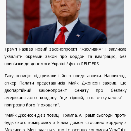
Трамп назвав новий законопроект "жахливим" і закликав
ухвалити окремий закон про кордон та імміграцію, без
прив'язки до допомоги Україні / фото REUTERS
Таку позицію підтримали і його представники. Наприклад,
спікер Палати представників Майк Джонсон заявив, що
двопартійний законопроект Сенату про безпеку
американського кордону "ще гірший, ніж очікувалося" і
пригрозив його "поховати".
"Майк Джонсон діє з позиції Трампа. А Трамп сьогодні проти
будь-якого компромісу з Білим домом стосовно кордону з
Мексикою. Мені здається, що і стосовно допомоги Україні в