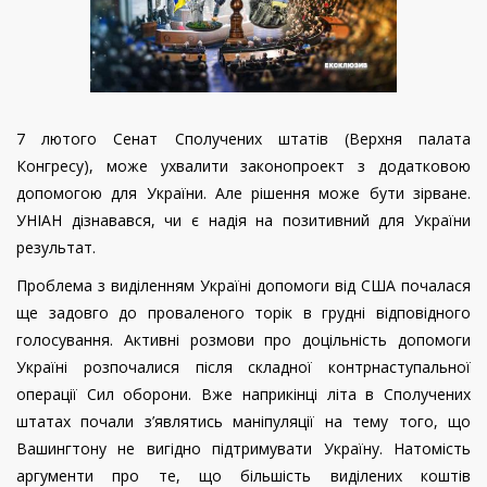
7 лютого Сенат Сполучених штатів (Верхня палата
Конгресу), може ухвалити законопроект з додатковою
допомогою для України. Але рішення може бути зірване.
УНІАН дізнавався, чи є надія на позитивний для України
результат.
Проблема з виділенням Україні допомоги від США почалася
ще задовго до проваленого торік в грудні відповідного
голосування. Активні розмови про доцільність допомоги
Україні розпочалися після складної контрнаступальної
операції Сил оборони. Вже наприкінці літа в Сполучених
штатах почали з’являтись маніпуляції на тему того, що
Вашингтону не вигідно підтримувати Україну. Натомість
аргументи про те, що більшість виділених коштів