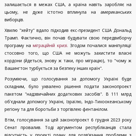
залишається в межах США, а країна навіть заробляє на
цьому, не дуже істотно вплинула на американських
виборців.
Хвилю "хейту" вдало підходив екс-президент США Дональд
Трамп. Фактично, він почав будувати свою передвиборчу
програму на
міграційній кризі.
Згодом почалися маніпуляції
стосовно того, що США не можуть захистити власні
кордони (йдеться, знову ж таки, про міграцію), то "чому ж
Вашингтон турбується за безпеку інших країн".
Розуміючи, що голосування за допомогу Україні буде
складним, було ухвалено рішення подати законопроект
пакетом "надзвичайних додаткових засобів". В 111 млрд
об'єднали допомогу Україні, Ізраїлю, Індо-Тихоокеанському
регіону та для боротьби з торгівлею фентанілом.
Втім, голосування за цей законопроект 6 грудня 2023 року
Сенат провалив. Тоді аргументом республіканців стала
відсутність у проекті плану для розв’язання проблеми з