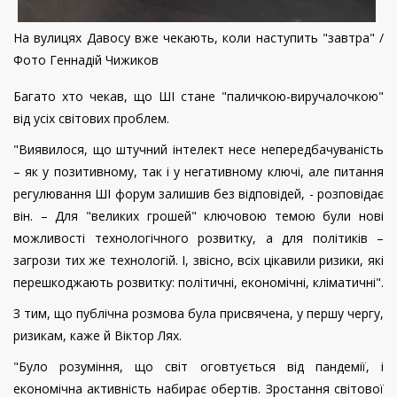
На вулицях Давосу вже чекають, коли наступить "завтра" /
Фото Геннадій Чижиков
Багато хто чекав, що ШІ стане "паличкою-виручалочкою"
від усіх світових проблем.
"Виявилося, що штучний інтелект несе непередбачуваність
– як у позитивному, так і у негативному ключі, але питання
регулювання ШІ форум залишив без відповідей, - розповідає
він. – Для "великих грошей" ключовою темою були нові
можливості технологічного розвитку, а для політиків –
загрози тих же технологій. І, звісно, всіх цікавили ризики, які
перешкоджають розвитку: політичні, економічні, кліматичні".
З тим, що публічна розмова була присвячена, у першу чергу,
ризикам, каже й Віктор Лях.
"Було розуміння, що світ оговтується від пандемії, і
економічна активність набирає обертів. Зростання світової