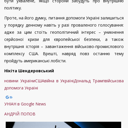
бути ухвалене, якщо сторони забудуть про внутрішню
політику.
Проте, на його думку, питання допомоги Україні залишиться
у порядку денному навіть у разі проваленого голосування:
адже за цим стоїть геополітичний інтерес – уникнення
серйозної кризи для європейської безпеки, а також
внутрішня історія – завантаження військово-промислового
комплексу США. Врешті, навряд повз останню тему
пройдуть американські лобісти.
Нікіта Шендеровський
новини України
США
війна в Україні
Дональд Трамп
військова
допомога Україні
УНІАН в Google News
АНДРІЙ ПОПОВ