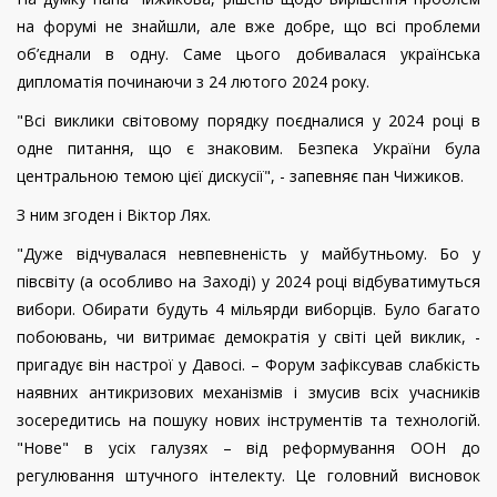
на форумі не знайшли, але вже добре, що всі проблеми
об’єднали в одну. Саме цього добивалася українська
дипломатія починаючи з 24 лютого 2024 року.
"Всі виклики світовому порядку поєдналися у 2024 році в
одне питання, що є знаковим. Безпека України була
центральною темою цієї дискусії", - запевняє пан Чижиков.
З ним згоден і Віктор Лях.
"Дуже відчувалася невпевненість у майбутньому. Бо у
півсвіту (а особливо на Заході) у 2024 році відбуватимуться
вибори. Обирати будуть 4 мільярди виборців. Було багато
побоювань, чи витримає демократія у світі цей виклик, -
пригадує він настрої у Давосі. – Форум зафіксував слабкість
наявних антикризових механізмів і змусив всіх учасників
зосередитись на пошуку нових інструментів та технологій.
"Нове" в усіх галузях – від реформування ООН до
регулювання штучного інтелекту. Це головний висновок