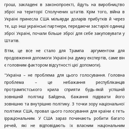
гроші, закладені в законопроекті, йдуть на виробництво
зброї на території Сполучених штатів. Крім того, війна в
Україні принесла США мільярди доларів прибутків й через
те, що інші українські партнери, передаючи застарілі одиниці
зброї Україні, почали більше зброї для себе закуповувати у
Штатів.
Втім, це все не стало для Трампа аргументом для
продовження допомоги Україні (на думку експертів, саме він
є головним фактором відсутності цієї допомоги).
"Україна – не проблема для цього голосування. Головна
проблема – це небажання республіканців
протрампістського крила сприяти будь-якій успішній
зовнішній політиці Байдена, бажання підірвати його
зовнішню та внутрішню політику. З точки зору національної
політики США, провал цього голосування для країни є геть
ірраціональним. У США зараз починають робити багато
речей, які не відповідають їх власним національним