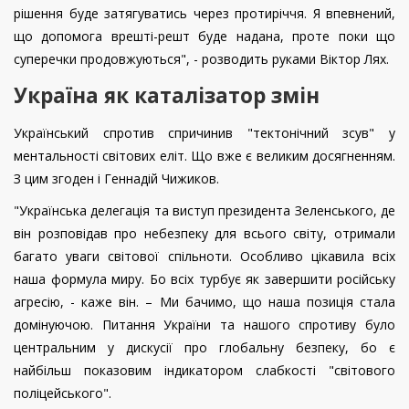
рішення буде затягуватись через протиріччя. Я впевнений,
що допомога врешті-решт буде надана, проте поки що
суперечки продовжуються", - розводить руками Віктор Лях.
Україна як каталізатор змін
Український спротив спричинив "тектонічний зсув" у
ментальності світових еліт. Що вже є великим досягненням.
З цим згоден і Геннадій Чижиков.
"Українська делегація та виступ президента Зеленського, де
він розповідав про небезпеку для всього світу, отримали
багато уваги світової спільноти. Особливо цікавила всіх
наша формула миру. Бо всіх турбує як завершити російську
агресію, - каже він. – Ми бачимо, що наша позиція стала
домінуючою. Питання України та нашого спротиву було
центральним у дискусії про глобальну безпеку, бо є
найбільш показовим індикатором слабкості "світового
поліцейського".