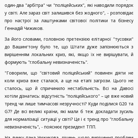
один-два "арбітра" чи "поліцейських", які наводили порядок
у світі. Але зараз світ залишився без жодного", - розповідає
про настрої за лаштунками світової політики та бізнесу
Геннадій Чижиков.
За його словами, головною претензією елітарної "тусовки"
до Вашингтону було те, що Штати дуже запізнюються з
вирішенням локальних криз, які, якщо їх не вирішувати, й
формують "глобальну невизначеність".
"Говорили, що "світовий поліцейський" повинен діяти не
коли криза вже сталася, а ще на етапі загрози. Цього не
сталось, що й спричинило нестабільність. Всі на Давосі
хотіли дізнатись: відсутність "поліцейського" – це вже новий
тренд чи лише тимчасові незручності? Куди поділися G20 та
G7? Де всі великі країни, які мали б теж докладати зусиль
для нормалізації ситуації у світі? Це і є тренд про "глобальну
невизначеність", - пояснює президент ТПП.
На думку пана Чижикова, рішень щодо вирішення проблем