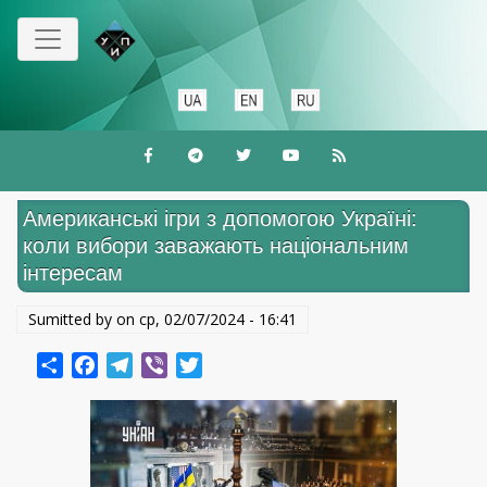
Перейти
до
основного
вмісту
Американські ігри з допомогою Україні:
коли вибори заважають національним
інтересам
Sumitted by on
ср, 02/07/2024 - 16:41
Share
Facebook
Telegram
Viber
Twitter