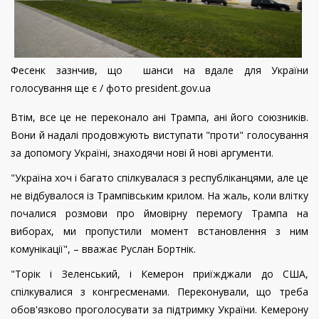
Фесенк зазнчив, що шанси на вдале для України
голосування ще є / фото president.gov.ua
Втім, все це не переконало ані Трампа, ані його союзників.
Вони й надалі продовжують виступати "проти" голосування
за допомогу Україні, знаходячи нові й нові аргументи.
"Україна хоч і багато спілкувалася з республіканцями, але це
не відбувалося із Трампівським крилом. На жаль, коли влітку
почалися розмови про ймовірну перемогу Трампа на
виборах, ми пропустили момент встановлення з ним
комунікації", – вважає Руслан Бортнік.
"Торік і Зеленський, і Кемерон приїжджали до США,
спілкувалися з конгресменами. Переконували, що треба
обов'язково проголосувати за підтримку України. Кемерону