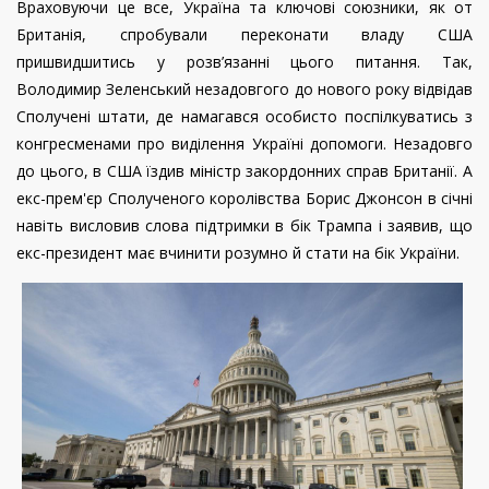
Враховуючи це все, Україна та ключові союзники, як от
Британія, спробували переконати владу США
пришвидшитись у розв’язанні цього питання. Так,
Володимир Зеленський незадовгого до нового року відвідав
Сполучені штати, де намагався особисто поспілкуватись з
конгресменами про виділення Україні допомоги. Незадовго
до цього, в США їздив міністр закордонних справ Британії. А
екс-прем'єр Сполученого королівства Борис Джонсон в січні
навіть висловив слова підтримки в бік Трампа і заявив, що
екс-президент має вчинити розумно й стати на бік України.