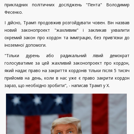
прикладних політичних досліджень "Пента" Володимир
Фесенко.
І дійсно, Трамп продовжив розгойдувати човен. Він назвав
новий законопроект "жахливим" і закликав ухвалити
окремий закон про кордон та імміграцію, без прив'язки до
іноземної допомоги.
"Тільки дурень або радикальний лівий демократ
голосуватиме за цей жахливий законопроект про кордон,
який надає право на закриття кордонів тільки після 5 тисяч
прийомів на день, коли в нас уже є право закрити кордон
зараз, що необхідно зробити", - написав Трамп у Х.