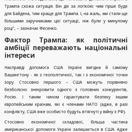
Трампа схожа ситуація. Він діє за логікою: чим гірше буде
для Байдена, тим краще для Трампа. І, на жаль, ми стали ще
більшими заручниками цієї ситуації, ніж були у минулому
році", – зазначає Фесенко.
Фактор Трампа: як політичні
амбіції переважають національні
інтереси
Насправді допомога США Україні вигідна й самому
Вашингтону - як з геополітичної, так і з економічної точки
зору. Стосовно першого – США можуть порівняно
безболісно знекровити одного з головних конкурентів,
Росію. І таким чином гарантувати безпеку іншим
європейським країнам, які є членами НАТО (адже, в разі
конфлікту, США вже особисто будуть втягнуті у війну з РФ).
Стосовно економічної складової, більша частина
американської допомоги Україні залишається в США. Адже