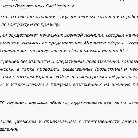
нности Вооруженных Сил Украины.
оять из военнослужащих, государственных служащих и работ
по контракту и по призыву.
ции осуществляет начальник Военной полиции, который начнё
езидентом Украины по представлению Министра обороны Укра
о положения - по представлению Главнокомандующего ВСУ.
тренней безопасности и оперативные подразделения, которые
ьность, а также проводить следственные (розыскные) и нег
тствии с Законом Украины «Об оперативно-розыскной деятельно
ны и исключительно в пределах возложенных на Военную п
Г, охранять военные объекты, содействовать эвакуации насе
числе, розыском и привлечением к ответственности дезерт
деления.