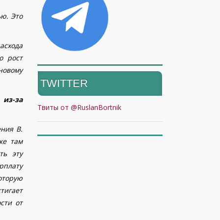
ю. Это
асхода
о рост
новому
TWITTER
 из-за
Твиты от @RuslanBortnik
ния В.
же там
ть эту
арплату
которую
стигает
сти от