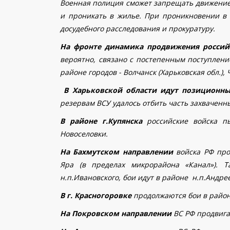
Военная полиция сможет запрещать движение 
и проникать в жилье.
При проникновении в 
досудебного расследования и прокуратуру.
На фронте динамика продвижения россий
вероятно, связано с постепенным поступлени
районе городов - Волчанск (Харьковская обл.), 
В
Харьковской области идут позиционн
резервам ВСУ удалось отбить часть захваченн
В районе г.Купянска
российские войска пы
Новоселовки.
На Бахмутском направлении
войска РФ пр
Яра (в пределах микрорайона «Канал»). 
н.п.Ивановского, бои идут в районе н.п.Андр
В г. Красногоровке
продолжаются бои в район
На Покровском направлении
ВС РФ продвигаю