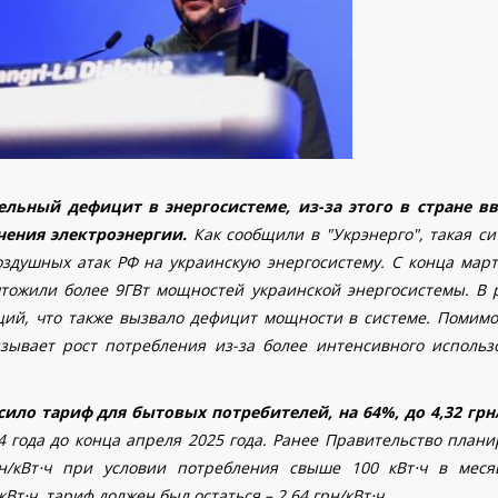
ельный дефицит в энергосистеме, из-за этого в стране в
ения электроэнергии.
Как сообщили в "Укрэнерго", такая с
здушных атак РФ на украинскую энергосистему. С конца март
чтожили более 9ГВт мощностей украинской энергосистемы. В 
ий, что также вызвало дефицит мощности в системе. Помимо 
ызывает рост потребления из-за более интенсивного использ
ило тариф для бытовых потребителей, на 64%, до 4,32 грн
 года до конца апреля 2025 года
.
Ранее П
равительство плани
н/кВт
⋅
ч при условии потребления свыше 100 кВт
⋅
ч в меся
кВт
⋅
ч, тариф должен был остаться – 2,64 грн/кВт
⋅
ч.