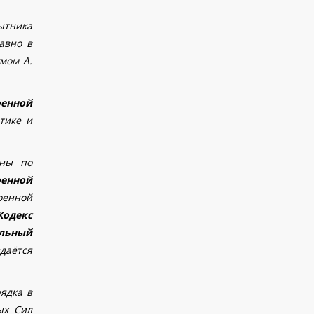
ытника
авно в
мом А.
оенной
тике и
ины по
енной
оенной
Кодекс
альный
даётся
ядка в
ых Сил