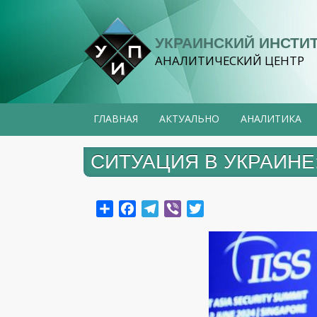
Перейти
к
УКРАИНСКИЙ ИНСТИ
основному
АНАЛИТИЧЕСКИЙ ЦЕНТР
содержанию
ГЛАВНАЯ
АКТУАЛЬНО
АНАЛИТИКА
СИТУАЦИЯ В УКРАИНЕ: 3
Share
Facebook
Telegram
Viber
Twitter