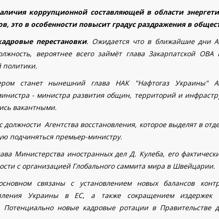
наличия коррупционной составляющей в области энергети
, это в особенности повысит градус раздражения в общест
кадровые перестановки
.
Ожидается что в ближайшие дни А
олжность, вероятнее всего займёт глава Закарпатской ОВА 
й политики.
ером станет нынешний глава НАК "Нафтогаз Украины" А
инистра - министра развития общин, территорий и инфрастр
лись вакантными.
 с должности Агентства восстановления, которое выделят в от
мую подчиняться премьер-министру.
лава Министерства иностранных дел Д. Кулеба, его фактическ
ости с организацией Глобального саммита мира в Швейцарии.
основном связаны с установлением новых балансов конт
упления Украины в ЕС, а также сокращением издержек 
). Потенциально новые кадровые ротации в Правительстве 