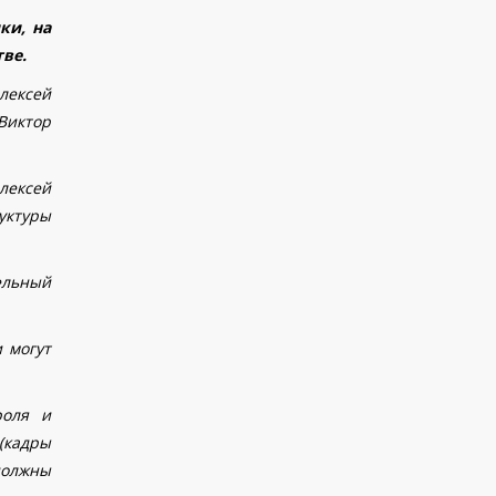
ки, на
ве.
лексей
Виктор
лексей
уктуры
дельный
и могут
роля и
(кадры
должны