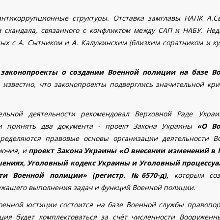
антикоррупционные структуры. Отставка замглавы НАПК А.С
 скандала, связанного с конфликтом между САП и НАБУ. Нед
ных с А. Сытником и А. Калужинским (близким соратником и ку
 законопроекты о создании Военной полиции на базе В
 известно, что законопроекты подверглись значительной кри
ельной деятельности рекомендовал Верховной Раде Укра
ии принять два документа - проект Закона Украины
«О Во
ределяются правовые основы организации деятельности В
мочия, и
проект Закона Украины «О внесении изменений в 
ениях, Уголовный кодекс Украины и Уголовный процессу
ти Военной полиции» (регистр. №6570-д),
которым соз
лежащего выполнения задач и функций
Военной полиции
.
оенной юстиции состоится на базе Военной службы правопор
ия будет комплектоваться за счёт численности Вооруженн