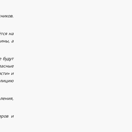
ников.
тся на
ины, а
 будут
ласные
сти» и
олицию
ления,
иров и