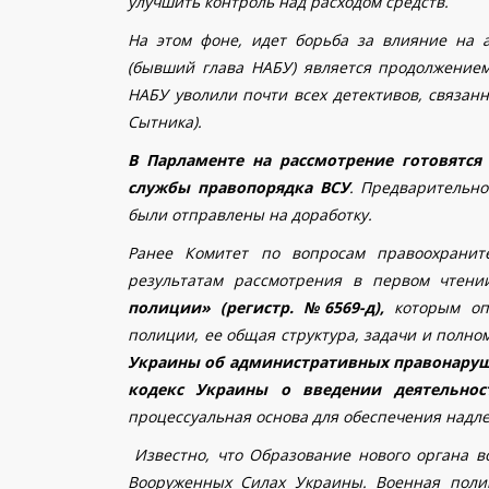
улучшить контроль над расходом средств.
На этом фоне, идет борьба за влияние на 
(бывший глава НАБУ) является продолжением
НАБУ уволили почти всех детективов, связан
Сытника).
В Парламенте на рассмотрение готовятся
службы правопорядка ВСУ
. Предварительно
были отправлены на доработку.
Ранее Комитет по вопросам правоохранит
результатам рассмотрения в первом чтен
полиции»
(регистр. №6569-д),
которым оп
полиции, ее общая структура, задачи и полно
Украины об административных правонаруш
кодекс Украины о введении деятельнос
процессуальная основа для обеспечения над
Известно, что Образование нового органа в
Вооруженных Силах Украины. Военная полиц