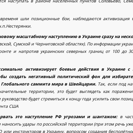
ся наступать в районе населенных пунктов Соловьево, Сем
 временя шли позиционные бои, наблюдаются активизация 
н.п.Нестерянки.
новому масштабному наступлению в Украине сразу на неск
овской, Сумской и Черниговской областях). По информации укра
ронте и напротив украинских северных границ от 100 до 30
ксимально активизирует боевые действия в Украине с
обы создать негативный политический фон для избират
я Глобального саммита мира в Швейцарии.
Так, если под на
начительные территории, это будет выглядеть как поражени
руководство будет стремиться к концу года усилить свои пози
ента США
орвать это наступление РФ угрозами и шантажом:
в час
 наносить удары по российской территории (при этом речь уже
ТО или инструкторов в Украину, вопросом создания бесполётно