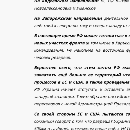
На Авдеевском направлении
ВС РФ пытают
Новоалексанровка
и Уманское.
На Запорожском направлении
длительное
действий к северо-востоку и северо-западу от 
В настоящее время РФ может готовиться к 
новых участках фронта
(в том числе в Харьк
командования, РФ накопила на восточном ф
человек резервов.
Вероятнее всего, что этим летом РФ ма
захватить ещё больше ее территорий чт
процессов в ЕС и США, а также проведени
РФ Украина начнёт отступать и оставлять з
западной коалиции. Таким образом российское 
переговоров с новой Администрацией Презид
Со своей стороны ЕС и США пытаются с
союзники говорят о том, что разрешат Украине
500км в глубину), возможном вводе войск НА