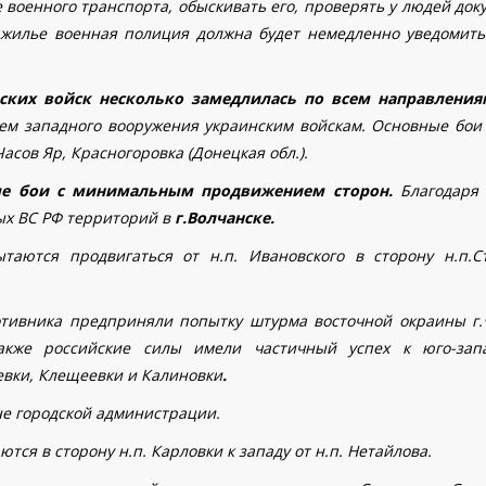
военного транспорта, обыскивать его, проверять у людей док
жилье военная полиция должна будет немедленно уведомить
ских войск несколько замедлилась по всем направлени
ем западного вооружения украинским войскам.
О
сновные бои 
Часов Яр, Красногоровка (Донецкая обл.).
ые бои с минимальным продвижением сторон.
Благодаря
ых ВС РФ территорий в
г.Волчанске.
таются продвигаться от н.п. Ивановского в сторону н.п.С
отивника предприняли попытку штурма восточной окраины г.
Также российские силы имели частичный успех к юго-зап
еевки, Клещеевки
и Калиновки
.
е городской администрации.
тся в сторону н.п. Карловки к западу от н.п. Нетайлова.