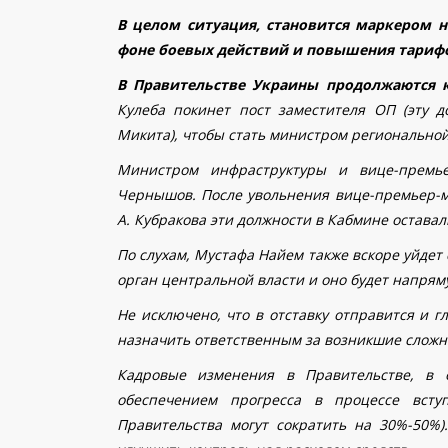
В целом ситуация, становится маркером 
фоне боевых действий и повышения тарифов
В Правительстве Украины продолжаются 
Кулеба покинет пост заместителя ОП (эту д
Микита), чтобы стать министром регионально
Министром инфраструктуры и вице-премь
Чернышов. После увольнения вице-премьер-м
А. Кубракова эти должности в Кабмине остава
По слухам, Мустафа Найем также вскоре уйдет
орган центральной власти и оно будет напря
Не исключено, что в отставку отправится и г
назначить ответственным за возникшие сложн
К
адровые изменения в Правительстве, в 
обеспечением прогресса в процессе вст
Правительства могут сократить на 30%-50%