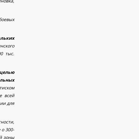
еновка
,
боевых
ольких
инского
0 тыс.
 целью
ельных
тиском
е всей
ции для
тности,
 о 300-
й зоны