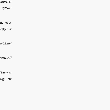
ументы
 орган
ям,
что,
идут в
новым
тепной
Часова
аду от