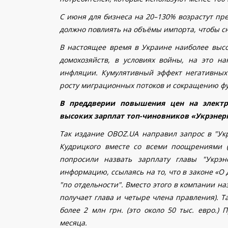
С июня
для бизнеса на 20–130%
возрастут
пре
должно повлиять на объёмы импорта, чтобы сн
В настоящее время в Украине наиболее высо
домохозяйств, в условиях войны, на это на
инфляции. Кумулятивный эффект негативных
росту миграционных потоков и сокращению фу
В преддверии повышения цен на электр
высоких зарплат топ-чиновников «Укрэнер
Так издание OBOZ.UA направил запрос в "Укр
Кудрицкого вместе со всеми поощрениями (
попросили назвать зарплату главы "Укрэн
информацию, ссылаясь на то, что в законе «О
"по отдельности".
Вместо этого в компании на
получает глава и четыре члена правления). Т
более 2 млн грн. (это около 50 тыс. евро.)
месяца.