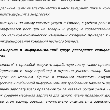
дельные цены на электричество в часы вечернего пика и ночь
изить дефицит в энергосети.
кие цены на коммунальные услуги в Европе, с учётом доли р
кладывается рост цен на товары и услуги, и соответственн
 социально-экономических изменений ожидаемо приведёт к 
нкционирования компаний частного бизнеса.
оэнергию в информационной среде разгорелся скандал
го».
энерго" с просьбой озвучить заработную плату
главы правле
премиями и тому подобное) и отдельно указать оклад. Так
ерго" по месяцам. Однако в компании отказались озвучи
 доступе к публичной информации» нет требования называть з
звали зарплату всего правления (была названа общая сумма, 
ак средняя месячная зарплата для одного члена правления до
 При этом размер зарплат значительно отличается в зависимо