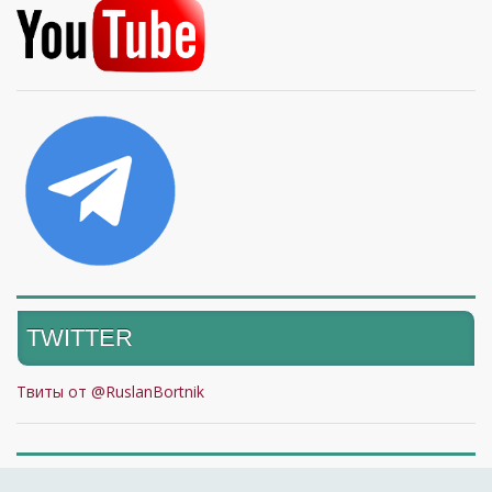
TWITTER
Твиты от @RuslanBortnik