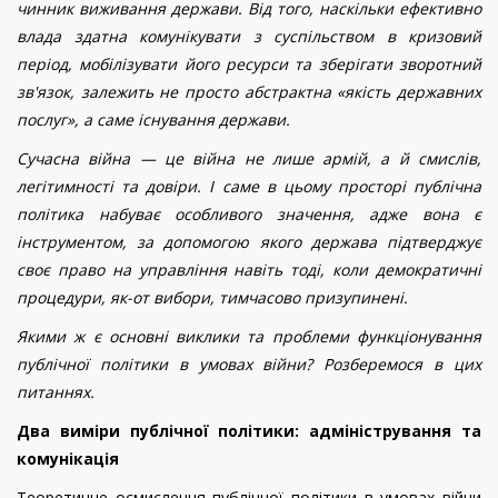
чинник виживання держави. Від того, наскільки ефективно
влада здатна комунікувати з суспільством в кризовий
період, мобілізувати його ресурси та зберігати зворотний
зв'язок, залежить не просто абстрактна «якість державних
послуг», а саме існування держави.
Сучасна війна — це війна не лише армій, а й смислів,
легітимності та довіри. І саме в цьому просторі публічна
політика набуває особливого значення, адже вона є
інструментом, за допомогою якого держава підтверджує
своє право на управління навіть тоді, коли демократичні
процедури, як-от вибори, тимчасово призупинені.
Якими ж є основні виклики та проблеми функціонування
публічної політики в умовах війни? Розберемося в цих
питаннях.
Два виміри публічної політики: адміністрування та
комунікація
Теоретичне осмислення публічної політики в умовах війни