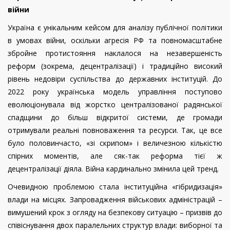
війни
Україна є унікальним кейсом для аналізу публічної політики
в умовах війни, оскільки агресія РФ та повномасштабне
збройне протистояння наклалося на незавершеність
реформ (зокрема, децентралізації) і традиційно високий
рівень недовіри суспільства до державних інституцій. До
2022 року українська модель управління поступово
еволюціонувала від жорстко централізованої радянської
спадщини до більш відкритої системи, де громади
отримували реальні повноваження та ресурси. Так, це все
було половинчасто, «зі скрипом» і величезною кількістю
спірних моментів, але сяк-так реформа тієї ж
децентралізації діяла. Війна кардинально змінила цей тренд.
Очевидною проблемою стала інституційна «гібридизація»
влади на місцях. Запровадження військових адміністрацій –
вимушений крок з огляду на безпекову ситуацію – призвів до
співіснування двох паралельних структур влади: виборної та