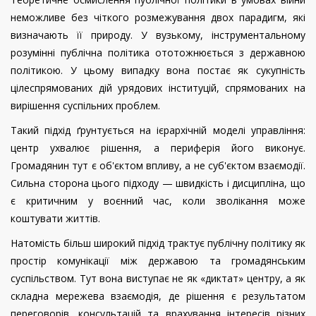
неможливе без чіткого розмежування двох парадигм, які
визначають її природу. У вузькому, інструментальному
розумінні публічна політика ототожнюється з державною
політикою. У цьому випадку вона постає як сукупність
цілеспрямованих дій урядових інституцій, спрямованих на
вирішення суспільних проблем.
Такий підхід ґрунтується на ієрархічній моделі управління:
центр ухвалює рішення, а периферія його виконує.
Громадянин тут є об'єктом впливу, а не суб'єктом взаємодії.
Сильна сторона цього підходу — швидкість і дисципліна, що
є критичним у воєнний час, коли зволікання може
коштувати життів.
Натомість більш широкий підхід трактує публічну політику як
простір комунікації між державою та громадянським
суспільством. Тут вона виступає не як «диктат» центру, а як
складна мережева взаємодія, де рішення є результатом
переговорів, консультацій та врахування інтересів різних