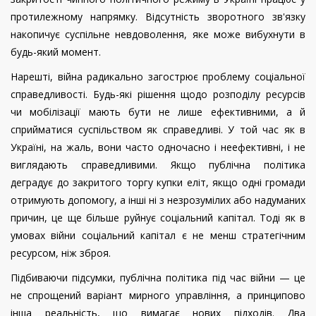
протилежному напрямку. Відсутність зворотного зв'язку
накопичує суспільне невдоволення, яке може вибухнути в
будь-який момент.
Нарешті, війна радикально загострює проблему соціальної
справедливості. Будь-які рішення щодо розподілу ресурсів
чи мобілізації мають бути не лише ефективними, а й
сприйматися суспільством як справедливі. У той час як в
Україні, на жаль, вони часто одночасно і неефективні, і не
виглядають справедливими. Якщо публічна політика
деградує до закритого торгу купки еліт, якщо одні громади
отримують допомогу, а інші ні з незрозумілих або надуманих
причин, це ще більше руйнує соціальний капітал. Тоді як в
умовах війни соціальний капітал є не менш стратегічним
ресурсом, ніж зброя.
Підбиваючи підсумки, публічна політика під час війни — це
не спрощений варіант мирного управління, а принципово
інша реальність, що вимагає нових підходів. Два