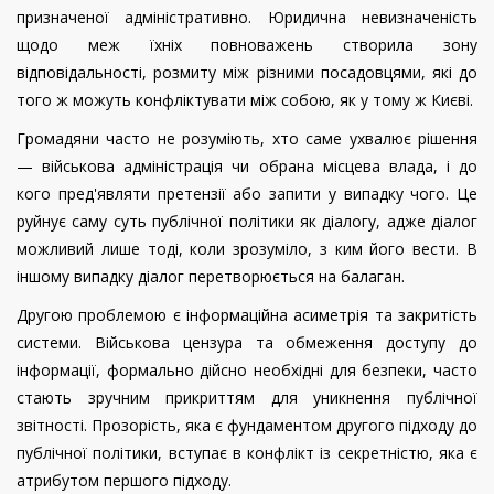
призначеної адміністративно. Юридична невизначеність
щодо меж їхніх повноважень створила зону
відповідальності, розмиту між різними посадовцями, які до
того ж можуть конфліктувати між собою, як у тому ж Києві.
Громадяни часто не розуміють, хто саме ухвалює рішення
— військова адміністрація чи обрана місцева влада, і до
кого пред'являти претензії або запити у випадку чого. Це
руйнує саму суть публічної політики як діалогу, адже діалог
можливий лише тоді, коли зрозуміло, з ким його вести. В
іншому випадку діалог перетворюється на балаган.
Другою проблемою є інформаційна асиметрія та закритість
системи. Військова цензура та обмеження доступу до
інформації, формально дійсно необхідні для безпеки, часто
стають зручним прикриттям для уникнення публічної
звітності. Прозорість, яка є фундаментом другого підходу до
публічної політики, вступає в конфлікт із секретністю, яка є
атрибутом першого підходу.