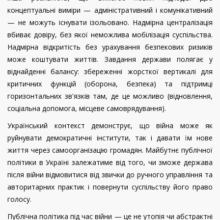
концептуальні виміри — адміністративний і комунікативний
— не можуть існувати ізольовано. Надмірна централізація
вбиває довіру, без якої неможлива мобілізація суспільства.
Надмірна відкритість без урахування безпекових ризиків
може коштувати життів. Завдання держави полягає у
віднайденні балансу: збереженні жорсткої вертикалі для
критичних функцій (оборона, безпека) та підтримці
горизонтальних зв'язків там, де це можливо (відновлення,
соціальна допомога, місцеве самоврядування).
Український контекст демонструє, що війна може як
руйнувати демократичні інститути, так і давати їм нове
життя через самоорганізацію громадян. Майбутнє публічної
політики в Україні залежатиме від того, чи зможе держава
після війни відмовитися від звички до ручного управління та
авторитарних практик і повернути суспільству його право
голосу.
Публічна політика під час війни — це не утопія чи абстрактні