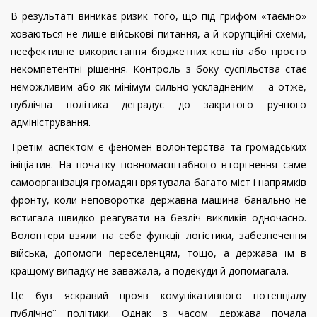
В результаті виникає ризик того, що під грифом «таємно»
ховаються не лише військові питання, а й корупційні схеми,
неефективне використання бюджетних коштів або просто
некомпетентні рішення. Контроль з боку суспільства стає
неможливим або як мінімум сильно ускладненим – а отже,
публічна політика деградує до закритого ручного
адміністрування.
Третім аспектом є феномен волонтерства та громадських
ініціатив. На початку повномасштабного вторгнення саме
самоорганізація громадян врятувала багато міст і напрямків
фронту, коли неповоротка державна машина банально не
встигала швидко реагувати на безліч викликів одночасно.
Волонтери взяли на себе функції логістики, забезпечення
війська, допомоги переселенцям, тощо, а держава їм в
кращому випадку не заважала, а подекуди й допомагала.
Це був яскравий прояв комунікативного потенціалу
публічної політики. Однак з часом держава почала