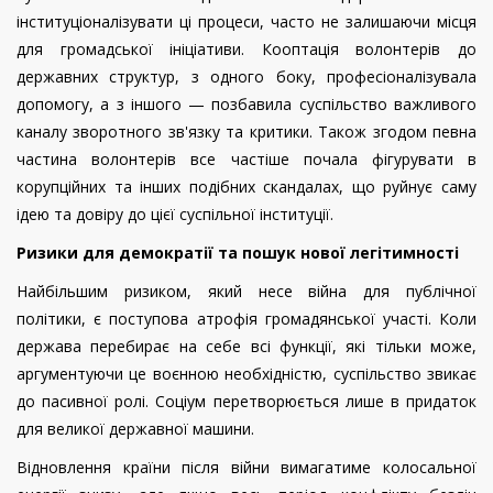
інституціоналізувати ці процеси, часто не залишаючи місця
для громадської ініціативи. Кооптація волонтерів до
державних структур, з одного боку, професіоналізувала
допомогу, а з іншого — позбавила суспільство важливого
каналу зворотного зв'язку та критики. Також згодом певна
частина волонтерів все частіше почала фігурувати в
корупційних та інших подібних скандалах, що руйнує саму
ідею та довіру до цієї суспільної інституції.
Ризики для демократії та пошук нової легітимності
Найбільшим ризиком, який несе війна для публічної
політики, є поступова атрофія громадянської участі. Коли
держава перебирає на себе всі функції, які тільки може,
аргументуючи це воєнною необхідністю, суспільство звикає
до пасивної ролі. Соціум перетворюється лише в придаток
для великої державної машини.
Відновлення країни після війни вимагатиме колосальної