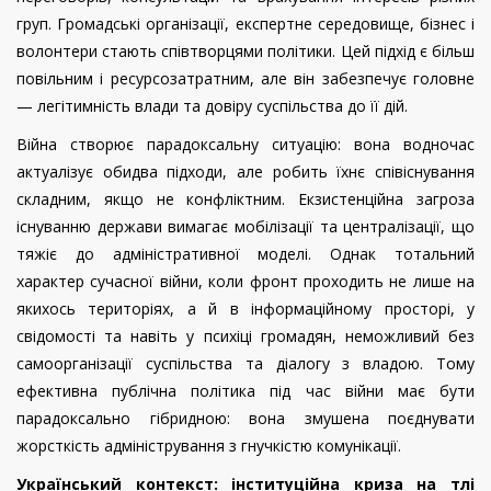
груп. Громадські організації, експертне середовище, бізнес і
волонтери стають співтворцями політики. Цей підхід є більш
повільним і ресурсозатратним, але він забезпечує головне
— легітимність влади та довіру суспільства до її дій.
Війна створює парадоксальну ситуацію: вона водночас
актуалізує обидва підходи, але робить їхнє співіснування
складним, якщо не конфліктним. Екзистенційна загроза
існуванню держави вимагає мобілізації та централізації, що
тяжіє до адміністративної моделі. Однак тотальний
характер сучасної війни, коли фронт проходить не лише на
якихось територіях, а й в інформаційному просторі, у
свідомості та навіть у психіці громадян, неможливий без
самоорганізації суспільства та діалогу з владою. Тому
ефективна публічна політика під час війни має бути
парадоксально гібридною: вона змушена поєднувати
жорсткість адміністрування з гнучкістю комунікації.
Український контекст: інституційна криза на тлі