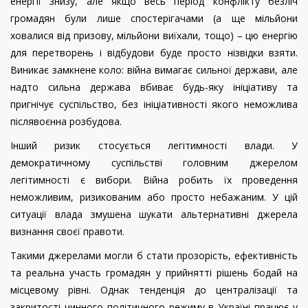
енергії знизу, але якщо весь період конфлікту безліч
громадян були лише спостерігачами (а ще мільйони
ховалися від призову, мільйони виїхали, тощо) – цю енергію
для перетворень і відбудови буде просто нізвідки взяти.
Виникає замкнене коло: війна вимагає сильної держави, але
надто сильна держава вбиває будь-яку ініціативу та
пригнічує суспільство, без ініціативності якого неможлива
післявоєнна розбудова.
Інший ризик стосується легітимності влади. У
демократичному суспільстві головним джерелом
легітимності є вибори. Війна робить їх проведення
неможливим, ризикованим або просто небажаним. У цій
ситуації влада змушена шукати альтернативні джерела
визнання своєї правоти.
Такими джерелами могли б стати прозорість, ефективність
та реальна участь громадян у прийнятті рішень бодай на
місцевому рівні. Однак тенденція до централізації та
закритості чинного політичного режиму в Україні працює у