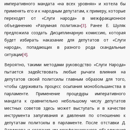
императивного мандата «на всех уровнях» и хотела бы
применять его и к народным депутатам, к примеру, которые
переходят от «Слуги народа» в межфракционное
объединению «Разумная политика»
[3]
. Ранее Е. Шуляк
предложила создать Дисциплинарную комиссию, которая
будет избирать наказание для депутатов от «Слуги
народа», попадающих в разного рода скандальные
ситуации
[4]
.
Вероятно, такими методами руководство «Слуги Народа»
пытается задействовать любые рычаги влияния на
депутатов своей политсилы главным образом для того,
чтобы сдерживать процесс осыпания монобольшинства в
парламенте. Применение процедуры императивного
мандата к сравнительно небольшому числу депутатов
местных советов здесь может выступать и в качестве
инструмента запугивания и давления по отношению к
депутатам политсилы в парламенте. После отставки Д.
Разумкова и создания им межфракционного объединения