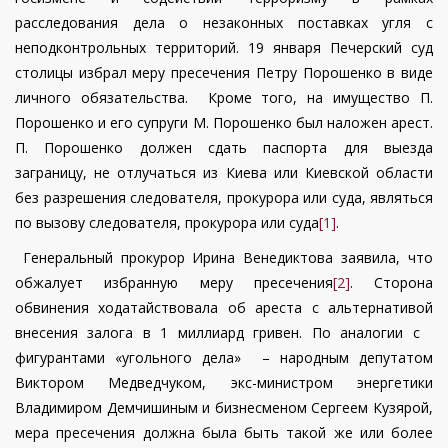
расследования дела о незаконных поставках угля с
неподконтрольных территорий. 19 января Печерский суд
столицы избрал меру пресечения Петру Порошенко в виде
личного обязательства. Кроме того, на имущество П.
Порошенко и его супруги М. Порошенко был наложен арест.
П. Порошенко должен сдать паспорта для выезда
заграницу, не отлучаться из Киева или Киевской области
без разрешения следователя, прокурора или суда, являться
по вызову следователя, прокурора или суда
[1]
.
Генеральный прокурор Ирина Венедиктова заявила, что
обжалует избранную меру пресечения
[2]
. Сторона
обвинения ходатайствовала об ареста с альтернативой
внесения залога в 1 миллиард гривен. По аналогии с
фигурантами «угольного дела» – народным депутатом
Виктором Медведчуком, экс-министром энергетики
Владимиром Демчишиным и бизнесменом Сергеем Кузярой,
мера пресечения должна была быть такой же или более