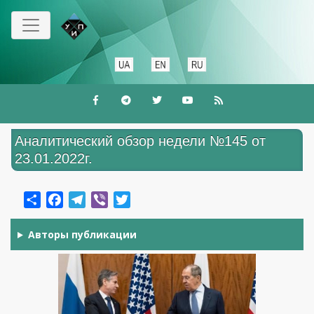
Перейти
к
основному
содержанию
Аналитический обзор недели №145 от
23.01.2022г.
Share
Facebook
Telegram
Viber
Twitter
Авторы публикации