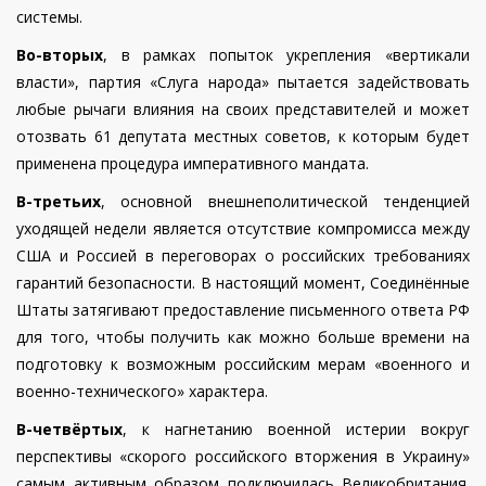
системы.
Во-вторых
, в рамках попыток укрепления «вертикали
власти», партия «Слуга народа» пытается задействовать
любые рычаги влияния на своих представителей и может
отозвать 61 депутата местных советов, к которым будет
применена процедура императивного мандата.
В-третьих
, основной внешнеполитической тенденцией
уходящей недели является отсутствие компромисса между
США и Россией в переговорах о российских требованиях
гарантий безопасности. В настоящий момент, Соединённые
Штаты затягивают предоставление письменного ответа РФ
для того, чтобы получить как можно больше времени на
подготовку к возможным российским мерам «военного и
военно-технического» характера.
В-четвёртых
, к нагнетанию военной истерии вокруг
перспективы «скорого российского вторжения в Украину»
самым активным образом подключилась Великобритания.