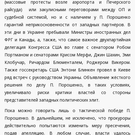
(массовые протесты возле аэропорта и Печерского
райсуда) или закулисными переговорами между ОП и
судебной системой, но и с наличием у П. Порошенко
гарантий неприкосновенности от западных партнёров. В
эти дни в Украине пребывали Министры иностранных дел
ФРГ и Канады, а, также, что самое важное двухпартийная
делегация Конгресса США во главе с сенатором Робом
Портманом и сенаторами Крисом Мерфи, Джин Шахин, Эми
Клобучар, Ричардом Блюменталем, Роджером Викером.
Также госсекретарь США Энтони Блинкен провел в Киеве
ряд встреч с руководством Украины. Объявление жёсткого
решения по делу П. Порошенко, в таких условиях,
увеличивало риски критики властей со стороны
представителей западных политических элит.
Пока можно говорить лишь о тактической победе П.
Порошенко. В дальнейшем, не исключено, что прокуроры
действительно попытаются изменить меру пресечения,
подав апелляцию. В любом случае, власти удалось