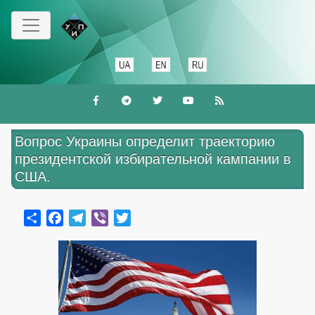
Перейти
к
основному
содержанию
Вопрос Украины определит траекторию
президентской избирательной кампании в
США.
Share
Facebook
Telegram
Viber
Twitter