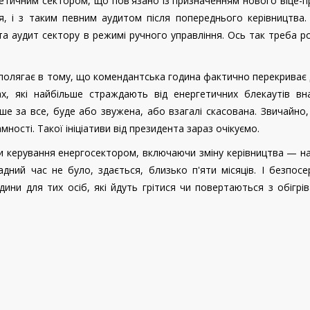
ргетичним сектором, що пов'язано із призначенням нового віце-п
ля, і з таким певним аудитом після попереднього керівництва
та аудит сектору в режимі ручного управління. Ось так треба р
полягає в тому, що комендантська година фактично перекриває
ах, які найбільше страждають від енергетичних блекаутів вна
ше за все, буде або звужена, або взагалі скасована. Звичайно, 
ності. Такої ініціативи від президента зараз очікуємо.
ти керування енергосектором, включаючи зміну керівництва — н
адний час не було, здається, близько п'яти місяців. І безпос
ни для тих осіб, які йдуть грітися чи повертаються з обігрі