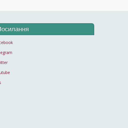
Посилання
cebook
legram
itter
utube
s