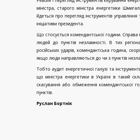
Ревізія і перегляд інструментів керування ене
міністра, старого міністра енергетики Шмига
йдеться про перегляд інструментів управління 
ініціативи президента.
Що стосується комендантської години. Справа 
людей до пунктів незламності. В тих регіон
російських ударів, комендантська година, скорі
якщо люди направляються до чи з пунктів незлам
Тобто аудит енергетичної галузі та інструмен
що міністра енергетики в Україні в такий скл
скасування або обмеження комендантської годи
пунктів.
Руслан Бортнік