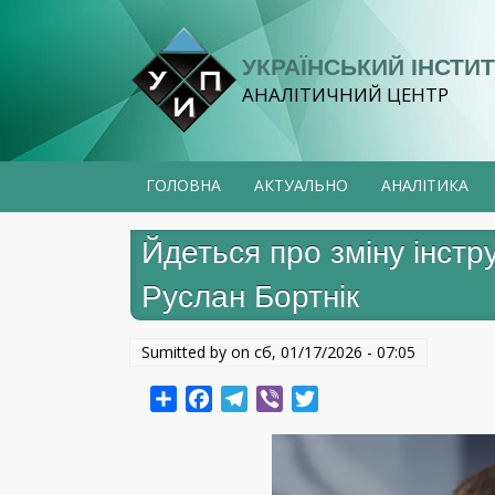
Перейти
до
УКРАЇНСЬКИЙ ІНСТИТ
основного
АНАЛІТИЧНИЙ ЦЕНТР
вмісту
ГОЛОВНА
АКТУАЛЬНО
АНАЛІТИКА
Йдеться про зміну інстр
Руслан Бортнік
Sumitted by on
сб, 01/17/2026 - 07:05
Share
Facebook
Telegram
Viber
Twitter