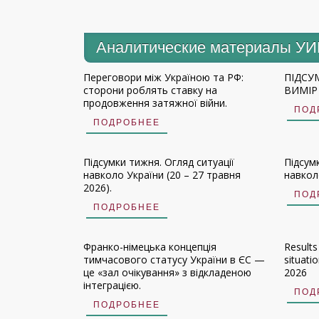
Аналитические материалы У
Переговори між Україною та РФ:
ПІДСУ
сторони роблять ставку на
ВИМІР 
продовження затяжної війни.
ПОД
ПОДРОБНЕЕ
Підсумки тижня. Огляд ситуації
Підсум
навколо України (20 – 27 травня
навколо
2026).
ПОД
ПОДРОБНЕЕ
Франко-німецька концепція
Results
тимчасового статусу України в ЄС —
situati
це «зал очікування» з відкладеною
2026
інтеграцією.
ПОД
ПОДРОБНЕЕ