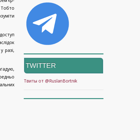
рем'єр-
. Тобто
озуміти
 доступ
слідок
у разі,
TWITTER
агадую,
ередньо
Твиты от @RuslanBortnik
вальних