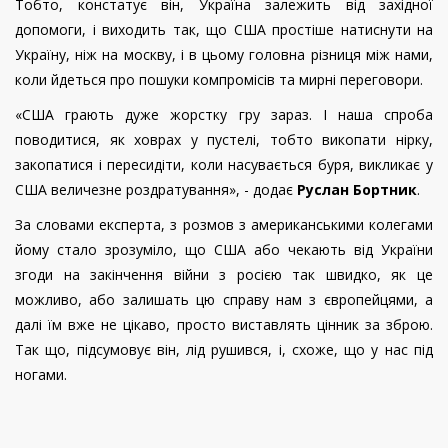
Тобто, констатує він, Україна залежить від західної
допомоги, і виходить так, що США простіше натиснути на
Україну, ніж на москву, і в цьому головна різниця між нами,
коли йдеться про пошуки компромісів та мирні переговори.
«США грають дуже жорстку гру зараз. І наша спроба
поводитися, як ховрах у пустелі, тобто викопати нірку,
закопатися і пересидіти, коли насувається буря, викликає у
США величезне роздратування», - додає
Руслан Бортник
.
За словами експерта, з розмов з американськими колегами
йому стало зрозуміло, що США або чекають від України
згоди на закінчення війни з росією так швидко, як це
можливо, або залишать цю справу нам з європейцями, а
далі їм вже не цікаво, просто виставлять цінник за зброю.
Так що, підсумовує він, лід рушився, і, схоже, що у нас під
ногами.