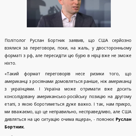
Політолог Руслан Бортник заявив, що США серйозно
взялися за переговори, поки, на жаль, у двосторонньому
форматі з рф, але пересидіти цю бурю в нірці вже не зможе
ніхто.
«Такий формат переговорів несе ризики того, що
американці з росіянами домовляться раніше, ніж американці
з українцями. І Україна може отримати вже досить
консолідовану американсько-російську позицію на другому
етапі, з якою боротиметься дуже важко. І так, нам прикро,
ми вважаємо, що це неправильно, несправедливо, але США
дивляться на цю ситуацію очима ящера», - пояснює
Руслан
Бортник
.