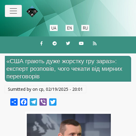
Перейти
до
основного
вмісту
«США грають дуже жорстку гру зараз»:
експерт розповів, чого чекати від мирних
переговорів
Sumitted by on
ср, 02/19/2025 - 20:01
Share
Facebook
Telegram
Viber
Twitter