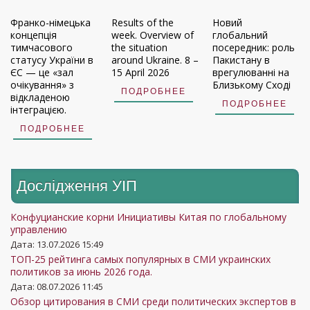
Франко-німецька
Results of the
Новий
концепція
week. Overview of
глобальний
тимчасового
the situation
посередник: роль
статусу України в
around Ukraine. 8 –
Пакистану в
ЄС — це «зал
15 April 2026
врегулюванні на
очікування» з
Близькому Сході
ПОДРОБНЕЕ
відкладеною
ПОДРОБНЕЕ
інтеграцією.
ПОДРОБНЕЕ
Дослідження УIП
Конфуцианские корни Инициативы Китая по глобальному
управлению
Дата: 13.07.2026 15:49
ТОП-25 рейтинга самых популярных в СМИ украинских
политиков за июнь 2026 года.
Дата: 08.07.2026 11:45
Обзор цитирования в СМИ среди политических экспертов в