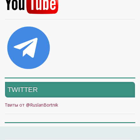
TWITTER
Твиты от @RuslanBortnik