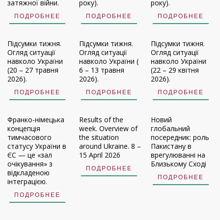
затяжної війни.
року).
року).
ПОДРОБНЕЕ
ПОДРОБНЕЕ
ПОДРОБНЕЕ
Підсумки тижня.
Підсумки тижня.
Підсумки тижня.
Огляд ситуації
Огляд ситуації
Огляд ситуації
навколо України
навколо України (
навколо України
(20 – 27 травня
6 – 13 травня
(22 – 29 квітня
2026).
2026).
2026).
ПОДРОБНЕЕ
ПОДРОБНЕЕ
ПОДРОБНЕЕ
Франко-німецька
Results of the
Новий
концепція
week. Overview of
глобальний
тимчасового
the situation
посередник: роль
статусу України в
around Ukraine. 8 –
Пакистану в
ЄС — це «зал
15 April 2026
врегулюванні на
очікування» з
Близькому Сході
ПОДРОБНЕЕ
відкладеною
ПОДРОБНЕЕ
інтеграцією.
ПОДРОБНЕЕ