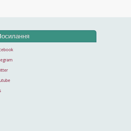
Посилання
cebook
legram
itter
utube
s