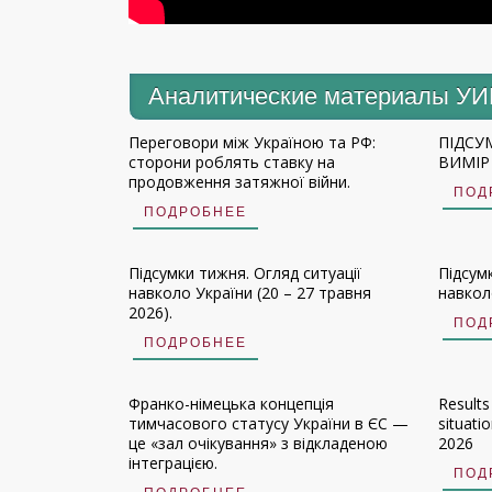
Аналитические материалы У
Переговори між Україною та РФ:
ПІДСУ
сторони роблять ставку на
ВИМІР 
продовження затяжної війни.
ПОД
ПОДРОБНЕЕ
Підсумки тижня. Огляд ситуації
Підсум
навколо України (20 – 27 травня
навколо
2026).
ПОД
ПОДРОБНЕЕ
Франко-німецька концепція
Results
тимчасового статусу України в ЄС —
situati
це «зал очікування» з відкладеною
2026
інтеграцією.
ПОД