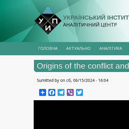
Перейти
до
УКРАЇНСЬКИЙ ІНСТИТ
основного
АНАЛІТИЧНИЙ ЦЕНТР
вмісту
ГОЛОВНА
АКТУАЛЬНО
АНАЛІТИКА
Origins of the conflict a
Sumitted by on
сб, 06/15/2024 - 16:04
Share
Facebook
Telegram
Viber
Twitter