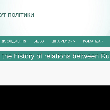
УТ ПОЛІТИКИ
ДОСЛІДЖЕННЯ
ВІДЕО
ЦІНА РЕФОРМ
КОМАНДА
+
nd the history of relations between R