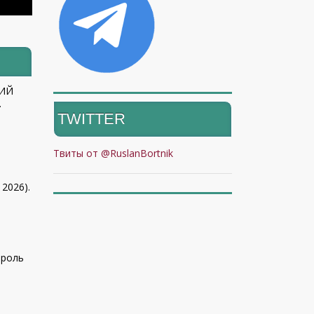
КИЙ
.
TWITTER
Твиты от @RuslanBortnik
 2026).
 роль