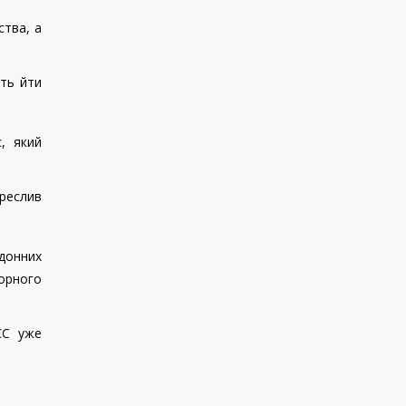
ства, а
уть йти
, який
креслив
рдонних
ворного
ЄС уже