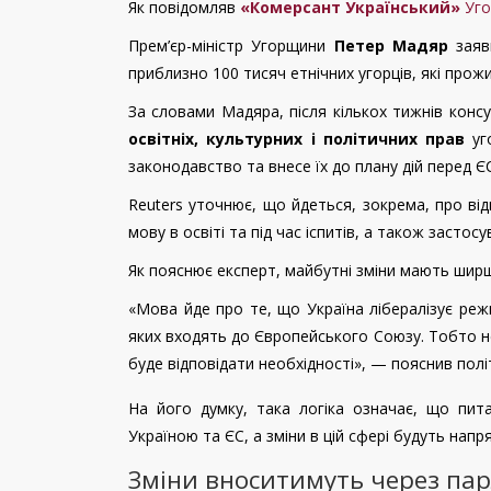
Як повідомляв
«Комерсант Український»
Уго
Прем’єр-міністр Угорщини
Петер Мадяр
заяв
приблизно 100 тисяч етнічних угорців, які прожи
За словами Мадяра, після кількох тижнів консу
освітніх, культурних і політичних прав
уго
законодавство та внесе їх до плану дій перед 
Reuters уточнює, що йдеться, зокрема, про ві
мову в освіті та під час іспитів, а також засто
Як пояснює експерт, майбутні зміни мають шир
«Мова йде про те, що Україна лібералізує реж
яких входять до Європейського Союзу. Тобто не 
буде відповідати необхідності», — пояснив полі
На його думку, така логіка означає, що пи
Україною та ЄС, а зміни в цій сфері будуть напря
Зміни вноситимуть через па