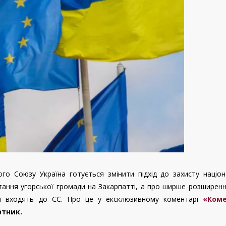
го Союзу Україна готується змінити підхід до захисту націо
тання угорської громади на Закарпатті, а про ширше розширен
ни входять до ЄС. Про це у ексклюзивному коментарі
«Коме
ртник.