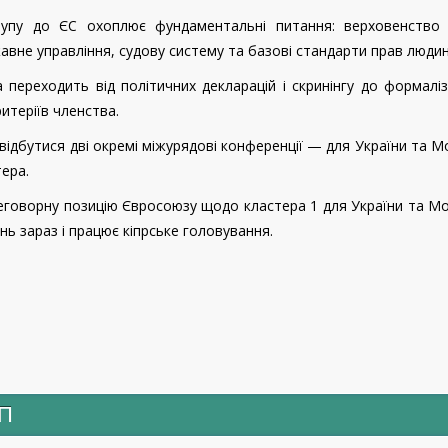
тупу до ЄС охоплює фундаментальні питання: верховенство 
авне управління, судову систему та базові стандарти прав людин
 переходить від політичних декларацій і скринінгу до формалі
итеріїв членства.
відбутися дві окремі міжурядові конференції — для України та 
ера.
еговорну позицію Євросоюзу щодо кластера 1 для України та М
ь зараз і працює кіпрське головування.
ИП