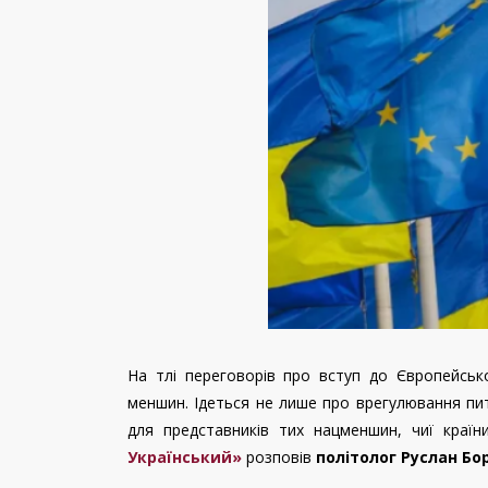
На тлі переговорів про вступ до Європейсько
меншин. Ідеться не лише про врегулювання пи
для представників тих нацменшин, чиї краї
Український»
розповів
політолог Руслан Бо