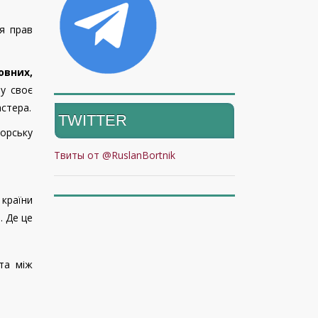
я прав
овних,
 у своє
астера.
TWITTER
горську
Твиты от @RuslanBortnik
 країни
. Де це
та між