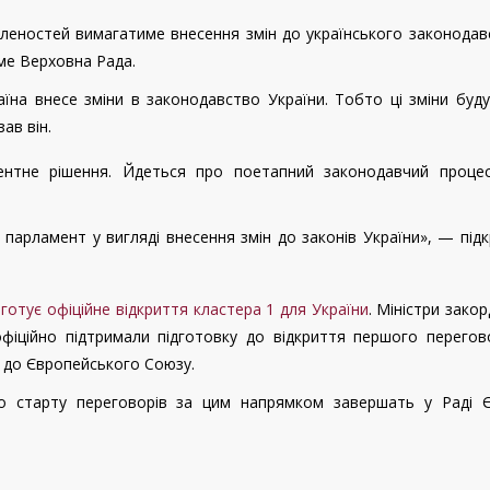
леностей вимагатиме внесення змін до українського законодав
ме Верховна Рада.
їна внесе зміни в законодавство України. Тобто ці зміни буд
ав він.
нтне рішення. Йдеться про поетапний законодавчий процес
 парламент у вигляді внесення змін до законів України», — під
 готує офіційне відкриття кластера 1 для України
. Міністри зако
офіційно підтримали підготовку до відкриття першого перего
 до Європейського Союзу.
го старту переговорів за цим напрямком завершать у Раді 