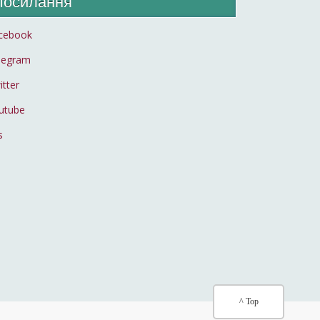
Посилання
cebook
legram
itter
utube
s
^ Top