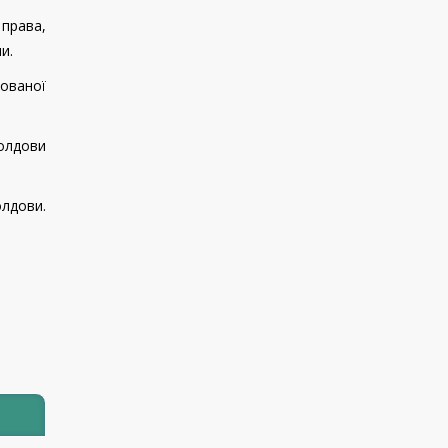
права,
и.
зованої
Молдови
олдови.