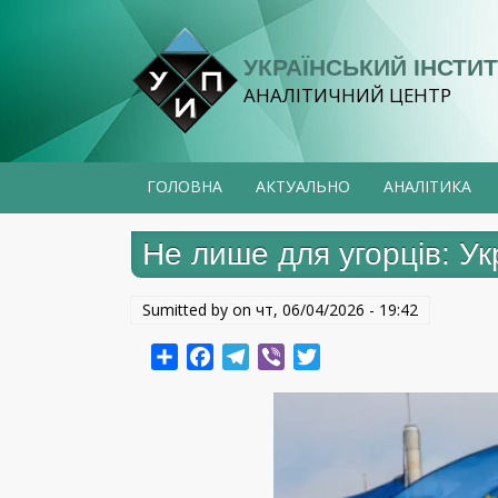
Перейти
до
УКРАЇНСЬКИЙ ІНСТИТ
основного
АНАЛІТИЧНИЙ ЦЕНТР
вмісту
ГОЛОВНА
АКТУАЛЬНО
АНАЛІТИКА
Не лише для угорців: У
Sumitted by on
чт, 06/04/2026 - 19:42
Share
Facebook
Telegram
Viber
Twitter