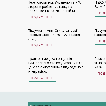
Переговори між Україною та РФ:
ПІДСУ
сторони роблять ставку на
ВИМІР 
продовження затяжної війни.
ПОД
ПОДРОБНЕЕ
Підсумки тижня. Огляд ситуації
Підсум
навколо України (20 – 27 травня
навколо
2026).
ПОД
ПОДРОБНЕЕ
Франко-німецька концепція
Results
тимчасового статусу України в ЄС —
situati
це «зал очікування» з відкладеною
2026
інтеграцією.
ПОД
ПОДРОБНЕЕ