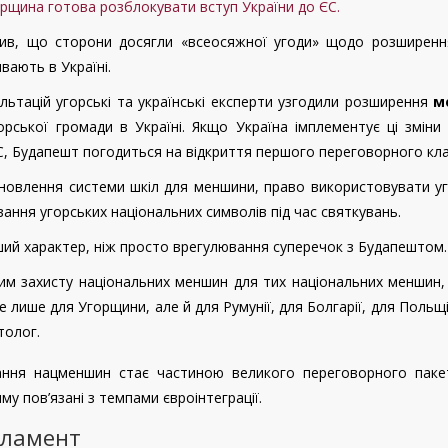
рщина готова розблокувати вступ України до ЄС.
ив, що сторони досягли «всеосяжної угоди» щодо розширенн
вають в Україні.
льтацій угорські та українські експерти узгодили розширення
м
рської громади в Україні. Якщо Україна імплементує ці зміни
ЄС, Будапешт погодиться на відкриття першого переговорного кл
дновлення системи шкіл для меншини, право використовувати у
сування угорських національних символів під час святкувань.
ший характер, ніж просто врегулювання суперечок з Будапештом.
им захисту національних меншин для тих національних меншин,
лише для Угорщини, але й для Румунії, для Болгарії, для Польщі
толог.
тання нацменшин стає частиною великого переговорного паке
му пов’язані з темпами євроінтеграції.
рламент