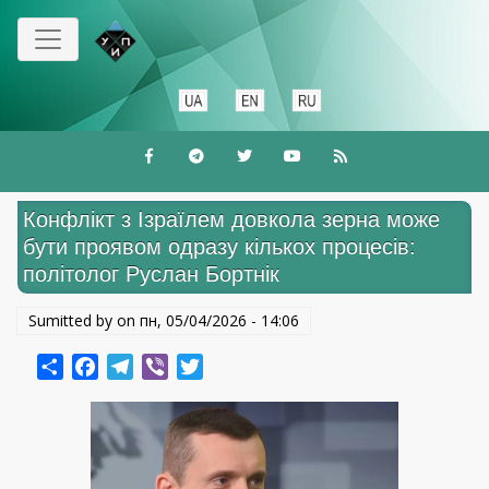
Перейти
до
основного
вмісту
Конфлікт з Ізраїлем довкола зерна може
бути проявом одразу кількох процесів:
політолог Руслан Бортнік
Sumitted by on
пн, 05/04/2026 - 14:06
Share
Facebook
Telegram
Viber
Twitter