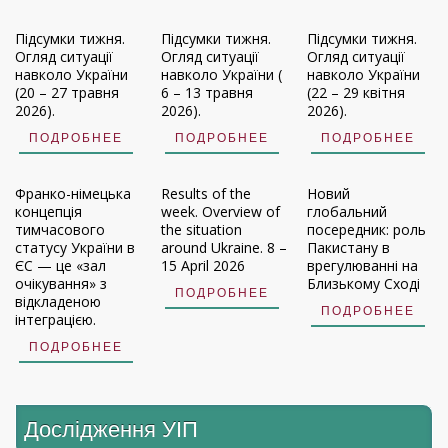
Підсумки тижня.
Підсумки тижня.
Підсумки тижня.
Огляд ситуації
Огляд ситуації
Огляд ситуації
навколо України
навколо України (
навколо України
(20 – 27 травня
6 – 13 травня
(22 – 29 квітня
2026).
2026).
2026).
ПОДРОБНЕЕ
ПОДРОБНЕЕ
ПОДРОБНЕЕ
Франко-німецька
Results of the
Новий
концепція
week. Overview of
глобальний
тимчасового
the situation
посередник: роль
статусу України в
around Ukraine. 8 –
Пакистану в
ЄС — це «зал
15 April 2026
врегулюванні на
очікування» з
Близькому Сході
ПОДРОБНЕЕ
відкладеною
ПОДРОБНЕЕ
інтеграцією.
ПОДРОБНЕЕ
Дослідження УIП