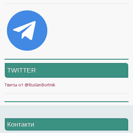
TWITTER
Твиты от @RuslanBortnik
Контакти