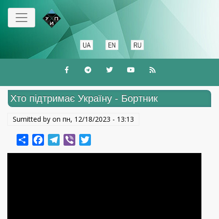
Перейти
до
основного
вмісту
Хто підтримає Україну - Бортник
Sumitted by on
пн, 12/18/2023 - 13:13
Share
Facebook
Telegram
Viber
Twitter