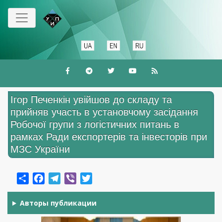
Перейти
до
основного
вмісту
Ігор Печенкін увійшов до складу та
прийняв участь в установчому засідання
Робочої групи з логістичних питань в
рамках Ради експортерів та інвесторів при
МЗС України
Share
Facebook
Telegram
Viber
Twitter
Авторы публикации