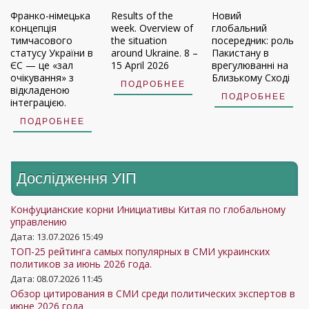
Франко-німецька
Results of the
Новий
концепція
week. Overview of
глобальний
тимчасового
the situation
посередник: роль
статусу України в
around Ukraine. 8 –
Пакистану в
ЄС — це «зал
15 April 2026
врегулюванні на
очікування» з
Близькому Сході
ПОДРОБНЕЕ
відкладеною
ПОДРОБНЕЕ
інтеграцією.
ПОДРОБНЕЕ
Дослідження УIП
Конфуцианские корни Инициативы Китая по глобальному
управлению
Дата: 13.07.2026 15:49
ТОП-25 рейтинга самых популярных в СМИ украинских
политиков за июнь 2026 года.
Дата: 08.07.2026 11:45
Обзор цитирования в СМИ среди политических экспертов в
июне 2026 года