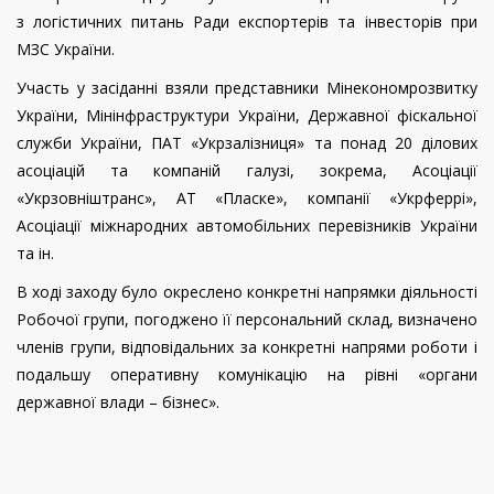
з логістичних питань Ради експортерів та інвесторів при
МЗС України.
Участь у засіданні взяли представники Мінекономрозвитку
України, Мінінфраструктури України, Державної фіскальної
служби України, ПАТ «Укрзалізниця» та понад 20 ділових
асоціацій та компаній галузі, зокрема, Асоціації
«Укрзовніштранс», АТ «Пласке», компанії «Укрферрі»,
Асоціації міжнародних автомобільних перевізників України
та ін.
В ході заходу було окреслено конкретні напрямки діяльності
Робочої групи, погоджено її персональний склад, визначено
членів групи, відповідальних за конкретні напрями роботи і
подальшу оперативну комунікацію на рівні «органи
державної влади – бізнес».