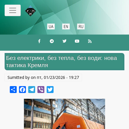
Перейти
до
основного
вмісту
Без електрики, без тепла, без води: нова
тактика Кремля
Sumitted by on
пт, 01/23/2026 - 19:27
Share
Facebook
Telegram
Viber
Twitter