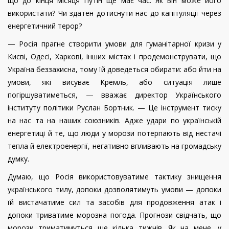
що до кінця місяця Путін ще має час. Як він може його
використати? Чи здатен дотиснути нас до капітуляції через
енергетичний терор?
— Росія прагне створити умови для гуманітарної кризи у
Києві, Одесі, Харкові, інших містах і продемонструвати, що
Україна беззахисна, тому їй доведеться обирати: або йти на
умови, які висуває Кремль, або ситуація лише
погіршуватиметься, — вважає директор Українського
інституту політики Руслан Бортник. — Це інструмент тиску
на нас та на наших союзників. Адже удари по українській
енергетиці й те, що люди у морози потерпають від нестачі
тепла й електроенергії, негативно впливають на громадську
думку.
Думаю, що Росія використовуватиме тактику знищення
українського тилу, допоки дозволятимуть умови — допоки
їй вистачатиме сил та засобів для продовження атак і
допоки триватиме морозна погода. Прогнози свідчать, що
морози триматимуться ще кілька тижнів. Як на мене, у