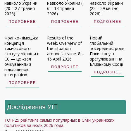
навколо України
навколо України (
навколо України
(20 – 27 травня
6 – 13 травня
(22 – 29 квітня
2026).
2026).
2026).
ПОДРОБНЕЕ
ПОДРОБНЕЕ
ПОДРОБНЕЕ
Франко-німецька
Results of the
Новий
концепція
week. Overview of
глобальний
тимчасового
the situation
посередник: роль
статусу України в
around Ukraine. 8 –
Пакистану в
ЄС — це «зал
15 April 2026
врегулюванні на
очікування» з
Близькому Сході
ПОДРОБНЕЕ
відкладеною
ПОДРОБНЕЕ
інтеграцією.
ПОДРОБНЕЕ
Дослідження УIП
ТОП-25 рейтинга самых популярных в СМИ украинских
политиков за июль 2026 года.