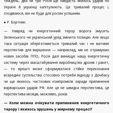
тиждень, два чи три Росія ще завдасть якихось ударів по
Україні й українці капітулюють. Це тривалий процес і,
сподіваюся, він не буде для росіян успішним.
● Р. Бортник:
— Навряд чи енергетичний терор ворога змусить
Зеленського чи український уряд змінити позицію. Але якщо
така ситуація зберігатиметься тривалий час і не матиме
перспектив для вирішення — наприклад, ми не отримуємо
нових засобів ППО, Росія далі винищує нашу енергетичну
систему через масштабування виробництва дронів і ракет,
— то врешті може сформуватися стійке переконання
всередині суспільства стосовно потреби відходу з Донбасу
чи ще якихось часткових компромісів заради припинення
варварських ударів РФ. Але це не швидка перспектива, це
перспектива місяців, можливо, років.
— Коли можна очікувати припинення енергетичного
терору і якихось зрушень у мирному процесі?