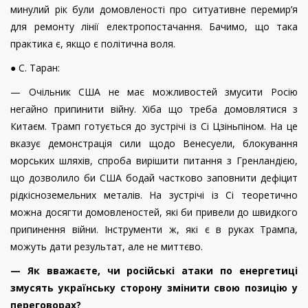
минулий рік були домовленості про ситуативне перемир’я
для ремонту лінії електропостачання. Бачимо, що така
практика є, якщо є політична воля.
● С. Таран:
— Очільник США не має можливостей змусити Росію
негайно припинити війну. Хіба що треба домовлятися з
Китаєм. Трамп готується до зустрічі із Сі Цзіньпіном. На це
вказує демонстрація сили щодо Венесуели, блокування
морських шляхів, спроба вирішити питання з Гренландією,
що дозволило би США бодай частково заповнити дефіцит
рідкісноземельних металів. На зустрічі із Сі теоретично
можна досягти домовленостей, які би привели до швидкого
припинення війни. Інструменти ж, які є в руках Трампа,
можуть дати результат, але не миттєво.
— Як вважаєте, чи російські атаки по енергетиці
змусять українську сторону змінити свою позицію у
переговорах?