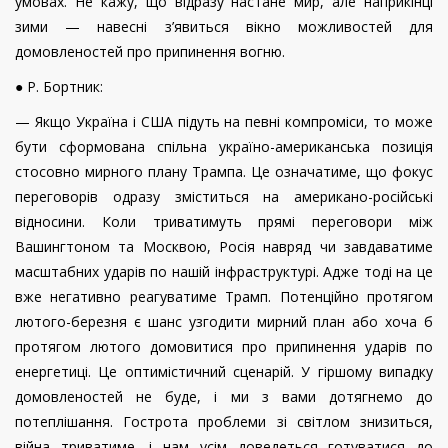
умовах. Не кажу, що відразу настане мир, але наприкінці
зими — навесні з’явиться вікно можливостей для
домовленостей про припинення вогню.
● Р. Бортник:
— Якщо Україна і США підуть на певні компроміси, то може
бути сформована спільна україно-американська позиція
стосовно мирного плану Трампа. Це означатиме, що фокус
переговорів одразу зміститься на американо-російські
відносини. Коли триватимуть прямі переговори між
Вашингтоном та Москвою, Росія навряд чи завдаватиме
масштабних ударів по нашій інфраструктурі. Адже тоді на це
вже негативно реагуватиме Трамп. Потенційно протягом
лютого-березня є шанс узгодити мирний план або хоча б
протягом лютого домовитися про припинення ударів по
енергетиці. Це оптимістичний сценарій. У гіршому випадку
домовленостей не буде, і ми з вами дотягнемо до
потеплішання. Гострота проблеми зі світлом знизиться,
війна триватиме, і нам усім доведеться готуватися до