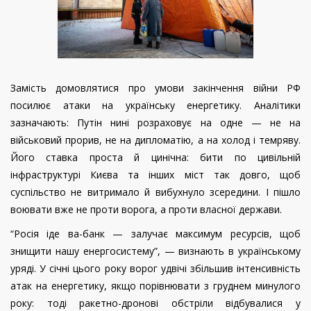
Замість домовлятися про умови закінчення війни РФ
посилює атаки на українську енергетику. Аналітики
зазначають: Путін нині розраховує на одне — не на
військовий прорив, не на дипломатію, а на холод і темряву.
Його ставка проста й цинічна: бити по цивільній
інфраструктурі Києва та інших міст так довго, щоб
суспільство не витримало й вибухнуло зсередини. І пішло
воювати вже не проти ворога, а проти власної держави.
“Росія іде ва-банк — залучає максимум ресурсів, щоб
знищити нашу енергосистему”, — визнають в українському
уряді. У січні цього року ворог удвічі збільшив інтенсивність
атак на енергетику, якщо порівнювати з груднем минулого
року: тоді ракетно-дронові обстріли відбувалися у