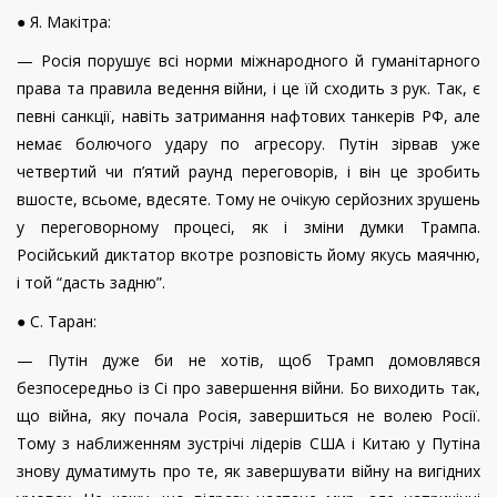
● Я. Макітра:
— Росія порушує всі норми міжнародного й гуманітарного
права та правила ведення війни, і це їй сходить з рук. Так, є
певні санкції, навіть затримання нафтових танкерів РФ, але
немає болючого удару по агресору. Путін зірвав уже
четвертий чи п’ятий раунд переговорів, і він це зробить
вшосте, всьоме, вдесяте. Тому не очікую серйозних зрушень
у переговорному процесі, як і зміни думки Трампа.
Російський диктатор вкотре розповість йому якусь маячню,
і той “дасть задню”.
● С. Таран:
— Путін дуже би не хотів, щоб Трамп домовлявся
безпосередньо із Сі про завершення війни. Бо виходить так,
що війна, яку почала Росія, завершиться не волею Росії.
Тому з наближенням зустрічі лідерів США і Китаю у Путіна
знову думатимуть про те, як завершувати війну на вигідних