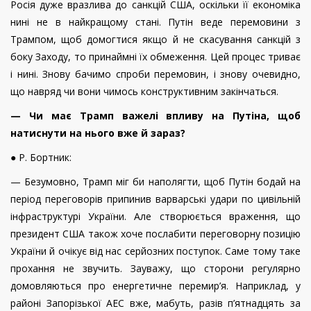
Росія дуже вразлива до санкцій США, оскільки її економіка
нині не в найкращому стані. Путін веде перемовини з
Трампом, щоб домогтися якщо й не скасування санкцій з
боку Заходу, то принаймні їх обмеження. Цей процес триває
і нині. Знову бачимо спроби перемовин, і знову очевидно,
що навряд чи вони чимось конструктивним закінчаться.
— Чи має Трамп важелі впливу на Путіна, щоб
натиснути на нього вже й зараз?
● Р. Бортник:
— Безумовно, Трамп міг би наполягти, щоб Путін бодай на
період переговорів припинив варварські удари по цивільній
інфраструктурі України. Але створюється враження, що
президент США також хоче послабити переговорну позицію
України й очікує від нас серйозних поступок. Саме тому таке
прохання не звучить. Зауважу, що сторони регулярно
домовляються про енергетичне перемир’я. Наприклад, у
районі Запорізької АЕС вже, мабуть, разів п’ятнадцять за