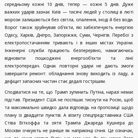
середньому кожні 10 днів, тепер — кожні 5 днів. Дуже
важких ударів зазнає Київ — тисячі людей у столиці в люті
морози залишаються без світла, опалення, іноді й без води.
Ворог також зруйнував об’єкти, які забезпечують енергією
Одесу, Харків, Дніпро, Запоріжжя, Суми, Чернігів. Перебої з
електропостачанням тривають і в інших містах України.
Інженерні служби працюють безперервно, намагаючись
відновити пошкоджені енергооб’єкти та лінії
електропередач. Однак повторні удари не дають змоги
завершити ремонт: обладнання знову виходить із ладу, а
дефіцит запасних частин стає дедалі гострішим.
Сподіватися на те, що Трамп зупинить Путіна, наразі немає
підстав. Президент США не поспішає тиснути на Росію, щоб
та максимально швидко дала відповідь на пропозиції щодо
плану із двадцяти пунктів. А візиту спецпредставника США
Стіва Віткоффа та зятя Трампа Джареда Кушнера до
Москви очікують не раніше як наприкінці січня. Це означає,