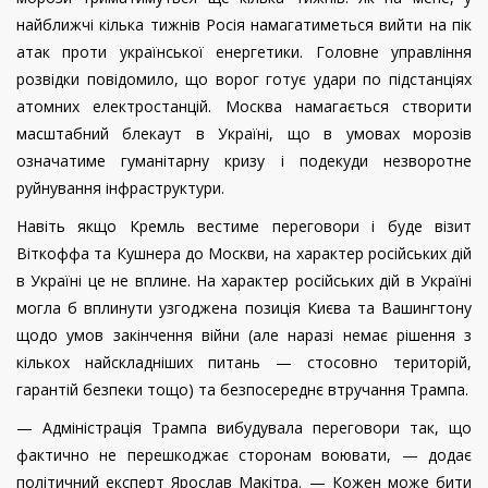
найближчі кілька тижнів Росія намагатиметься вийти на пік
атак проти української енергетики. Головне управління
розвідки повідомило, що ворог готує удари по підстанціях
атомних електростанцій. Москва намагається створити
масштабний блекаут в Україні, що в умовах морозів
означатиме гуманітарну кризу і подекуди незворотне
руйнування інфраструктури.
Навіть якщо Кремль вестиме переговори і буде візит
Віткоффа та Кушнера до Москви, на характер російських дій
в Україні це не вплине. На характер російських дій в Україні
могла б вплинути узгоджена позиція Києва та Вашингтону
щодо умов закінчення війни (але наразі немає рішення з
кількох найскладніших питань — стосовно територій,
гарантій безпеки тощо) та безпосереднє втручання Трампа.
— Адміністрація Трампа вибудувала переговори так, що
фактично не перешкоджає сторонам воювати, — додає
політичний експерт Ярослав Макітра. — Кожен може бити