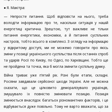
● Я. Макітра:
— Непросте питання. Щоб відповісти на нього, треба
володіти інформацією про те, наскільки ситуація у нашій
енергетиці критична. Зрештою, тут важливе не тільки
питання енергетики, економіки, а й питання суспільних
настроїв, тобто всього в комплексі. З огляду на інформацію
у відкритому доступі, ми не можемо говорити про якісь
зміни у позиції українського суспільства після останніх спроб
та ударів Росії по Києву, по Одесі, по Харківщині. Тобто ще
не пройдена та точка, яка б могла змінити суспільну думку.
Війна триває уже п’ятий рік. Різні були етапи, складні.
Росіяни завдавали серйозної шкоди Україні. Але не можна
сказати, що це цілковито деморалізувало українців,
змушувало їх повністю змінювати позицію. Позиція
змінюється внаслідок багатьох різноманітних факторів, і це
відбувається дуже повільно. Тому не варто вважати, що за