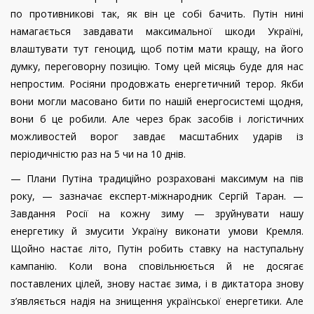
по противникові так, як він це собі бачить. Путін нині
намагається завдавати максимальної шкоди Україні,
влаштувати тут геноцид, щоб потім мати кращу, на його
думку, переговорну позицію. Тому цей місяць буде для нас
непростим. Росіяни продовжать енергетичний терор. Якби
вони могли масовано бити по нашій енергосистемі щодня,
вони б це робили. Але через брак засобів і логістичних
можливостей ворог завдає масштабних ударів із
періодичністю раз на 5 чи на 10 днів.
— Плани Путіна традиційно розраховані максимум на пів
року, — зазначає експерт-міжнародник Сергій Таран. —
Завдання Росії на кожну зиму — зруйнувати нашу
енергетику й змусити Україну виконати умови Кремля.
Щойно настає літо, Путін робить ставку на наступальну
кампанію. Коли вона сповільнюється й не досягає
поставлених цілей, знову настає зима, і в диктатора знову
з’являється надія на знищення української енергетики. Але