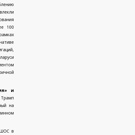
блению
влекли
ования
ее 100
 рамках
нативе
гаций,
ларуси
ументом
ричной
ия» и
 Трамп
ный на
линном
 ШОС в