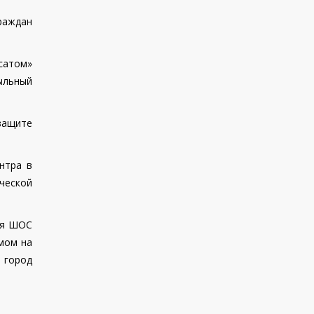
раждан
сатом»
ыльный
защите
нтра в
ческой
тия ШОС
змом на
 город