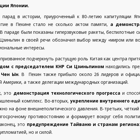
ции Японии.
 парад в истории, приуроченный к 80-летию капитуляции Яп
тие в Пекине стало не сколько актом памяти,
а демонстр
 В параде были показаны гиперзвуковые ракеты, беспилотные 
 Цзиньпин в своей речи обозначил выбор между «миром или во
иональные интересы.
 призванное подчеркнуть растущую роль Китая как центра прит
ядом с председателем КНР
Си Цзиньпином
находились пре
 Чен Ын
. В Пекин также прибыло около 26 лидеров и офици
й Америки, а также делегации международных организаций.
, это
демонстрация технологического прогресса
и спосо
ышленный комплекс. Во-вторых,
укрепление внутреннего ед
жно на фоне внешнеполитического давления. В-третьих, чёткий
госрочному противостоянию и формирует вокруг себя полити
Наконец, это
предупреждение Тайваню и странам региона
ипломатией, но и силой.