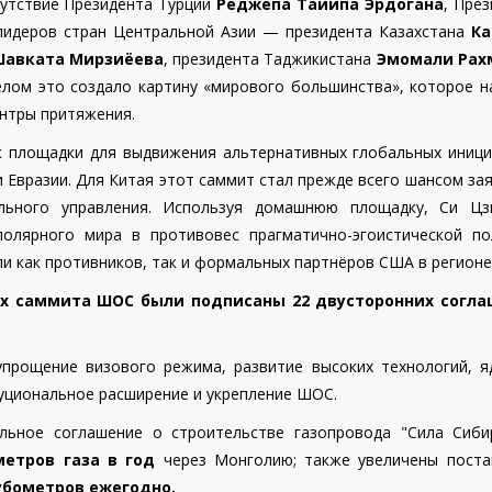
сутствие Президента Турции
Реджепа Тайипа Эрдогана
, Пре
 лидеров стран Центральной Азии — президента Казахстана
Ка
Шавката Мирзиёева
, президента Таджикистана
Эмомали Рах
целом это создало картину «мирового большинства», которое н
ентры притяжения.
 площадки для выдвижения альтернативных глобальных иници
 Евразии. Для Китая этот саммит стал прежде всего шансом за
льного управления. Используя домашнюю площадку, Си Цз
олярного мира в противовес прагматично-эгоистической по
и как противников, так и формальных партнёров США в регионе
лях саммита ШОС были подписаны 22 двусторонних согл
упрощение визового режима, развитие высоких технологий, я
туциональное расширение и укрепление ШОС.
ельное соглашение о строительстве газопровода "Сила Сиби
метров газа в год
через Монголию; также увеличены поста
убометров ежегодно.