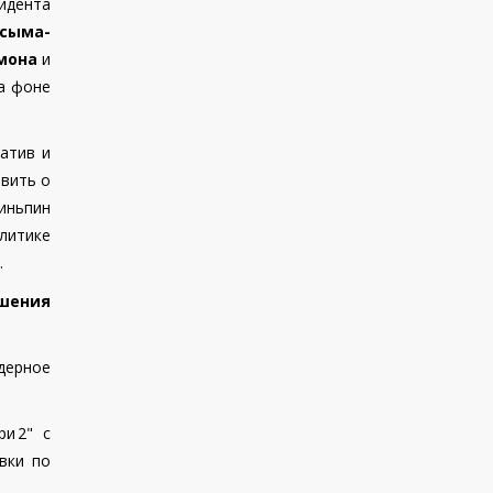
зидента
сыма-
мона
и
а фоне
атив и
явить о
иньпин
литике
.
ашения
дерное
ри
2"
с
вки по