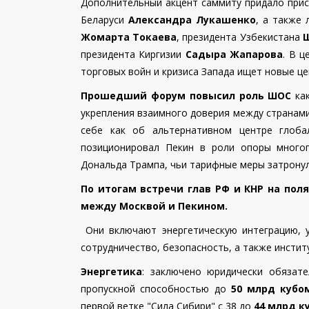
Дополнительный акцент саммиту придало при
Беларуси
Александра Лукашенко
, а также
Жомарта Токаева
, президента Узбекистана
президента Киргизии
Садыра Жапарова
. В 
торговых войн и кризиса Запада ищет новые ц
Прошедший форум повысил роль ШОС
как
укрепления взаимного доверия между странами
себе как об альтернативном центре глоба
позиционировал Пекин в роли опоры многоп
Дональда Трампа, чьи тарифные меры затронул
По итогам встречи глав РФ и КНР на по
между Москвой и Пекином.
Они включают энергетическую интеграцию, 
сотрудничество, безопасность, а также инсти
Энергетика
: заключено юридически обязат
пропускной
способностью
до
50 млрд кубо
первой ветке "Сила Сибири" с 38 до
44 млрд к