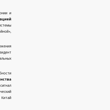
онии и
ацией
системы
йной»,
яжения
зидент
альных
бности
инства
 сигнал
ческий
: Китай