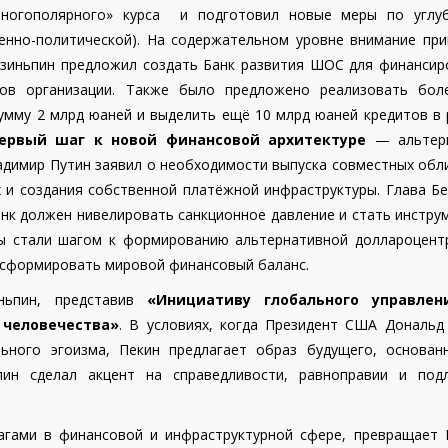
многополярного» курса и подготовил новые меры по углу
оенно-политической). На содержательном уровне внимание при
Цзиньпин предложил создать Банк развития ШОС для финансир
нов организации. Также было предложено реализовать бол
сумму 2 млрд юаней и выделить ещё 10 млрд юаней кредитов в
первый шаг к новой финансовой архитектуре
— альтер
димир Путин заявил о необходимости выпуска совместных обли
 и создания собственной платёжной инфраструктуры. Глава Бе
анк должен нивелировать санкционное давление и стать инстр
вы стали шагом к формированию альтернативной доллароцент
ансформировать мировой финансовый баланс.
ньпин, представив
«Инициативу глобального управлен
человечества»
. В условиях, когда Президент США Дональд
ного эгоизма, Пекин предлагает образ будущего, основан
пин сделал акцент на справедливости, равноправии и под
шагами в финансовой и инфраструктурной сфере, превращает