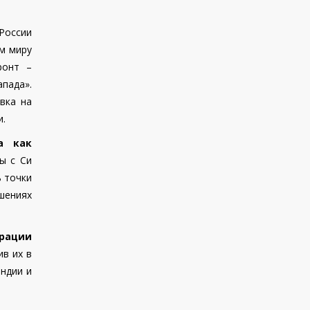
России
м миру
ронт –
апада».
вка на
и.
а как
ы с Си
 точки
шениях
арации
ив их в
ндии и