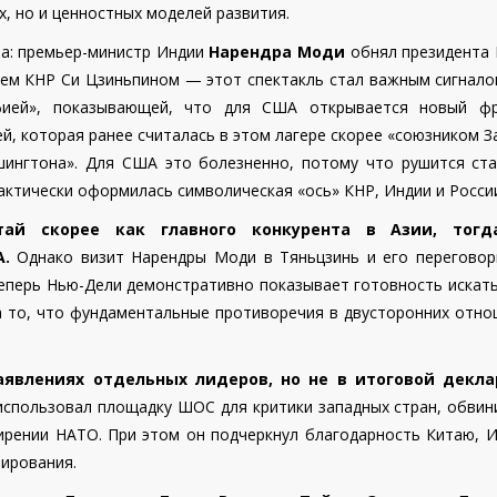
, но и ценностных моделей развития.
а: премьер-министр Индии
Нарендра Моди
обнял президента 
елем КНР Си Цзиньпином — этот спектакль стал важным сигнало
афией», показывающей, что для США открывается новый ф
ей, которая ранее считалась в этом лагере скорее «союзником З
ингтона». Для США это болезненно, потому что рушится ста
актически оформилась символическая «ось» КНР, Индии и Росси
ай скорее как главного конкурента в Азии, тогд
.
Однако визит Нарендры Моди в Тяньцзинь и его переговор
теперь Нью-Дели демонстративно показывает готовность искать
а то, что фундаментальные противоречия в двусторонних отно
аявлениях отдельных лидеров, но не в итоговой декл
использовал площадку ШОС для критики западных стран, обвин
ирении НАТО. При этом он подчеркнул благодарность Китаю, И
лирования.