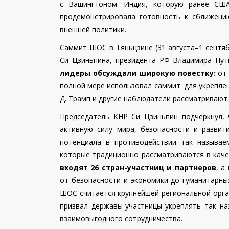
с Вашингтоном.
Индия, которую ранее США
продемонстрировала готовность к сближени
внешней политики.
Саммит ШОС в Тяньцзине (31 августа–1 сентяб
Си Цзиньпина, президента РФ Владимира Пу
лидеры обсуждали широкую повестку:
от
полной мере использовал саммит для укрепле
Д. Трамп и другие наблюдатели рассматривают
Председатель КНР Си Цзиньпин подчеркнул,
активную силу мира, безопасности и развит
потенциала в противодействии так называе
которые традиционно рассматриваются в каче
входят 26 стран-участниц и партнеров
, а
от безопасности и экономики до гуманитарн
ШОС считается крупнейшей региональной орга
призвал державы-участницы укреплять так 
взаимовыгодного сотрудничества.