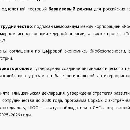
 — однолетний тестовый
безвизовый режим
для российских г
отрудничество
: подписан меморандум между корпорацией «Ро
 мирном использовании ядерной энергии, а также проект «П
‑7.
саны соглашения по цифровой экономике, биобезопасности, 
стрии.
аркоторговлей
: утверждены создание антинаркотического це
водействию угрозам на базе региональной антитеррористи
инята Тяньцзиньская декларация, утверждена стратегия разви
о сотрудничества до 2030 года, программа борьбы с экстреми
ра по диалогу, ШОС — статус наблюдателя в СНГ, а кыргызский
2025–2026 годы