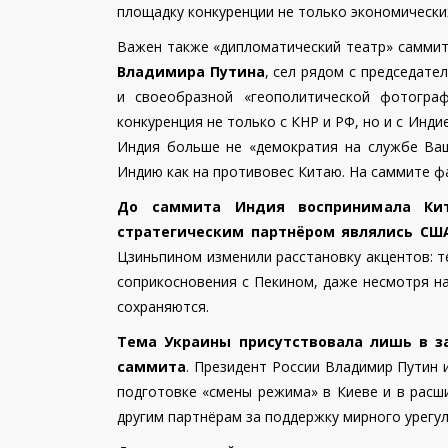
площадку конкуренции не только экономических
Важен также «дипломатический театр» саммит
Владимира Путина
, сел рядом с председат
и своеобразной «геополитической фотогр
конкуренция не только с КНР и РФ, но и с Инди
Индия больше не «демократия на службе Ваш
Индию как на противовес Китаю. На саммите ф
До саммита Индия воспринимала Кит
стратегическим партнёром являлись США
Цзиньпином изменили расстановку акцентов: 
соприкосновения с Пекином, даже несмотря н
сохраняются.
Тема Украины присутствовала лишь в з
саммита
. Президент России Владимир Путин 
подготовке «смены режима» в Киеве и в расш
другим партнёрам за поддержку мирного урегу