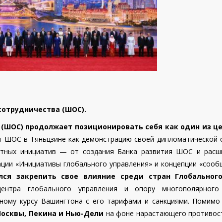
отрудничества (ШОС).
(ШОС) продолжает позиционировать себя как один из ц
т ШОС в Тяньцзине как демонстрацию своей дипломатической с
етных инициатив — от создания Банка развития ШОС и расш
ации «Инициативы глобального управления» и концепции «сооб
лся закрепить свое влияние среди стран Глобальног
ентра глобального управления и опору многополярного
ному курсу Вашингтона с его тарифами и санкциями. Помимо 
осквы, Пекина и Нью-Дели
на фоне нарастающего противос