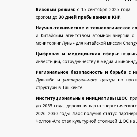
Визовый режим
: с 15 сентября 2025 года
сроком до
30 дней пребывания в КНР
.
Научно-техническое и технологическое с
и Китайским агентством атомной энергии о
мониторинг Луны» для китайской миссии Chang’e
Цифровая и медицинская сферы
: подпи
инвестиций, сотрудничеству в медиа и киноинду
Региональное безопасность и борьба с н
Душанбе и
универсального центра
по проти
структуры в Ташкенте.
Институциональные инициативы ШОС
: пр
до 2035 года, дорожная карта энергетическог
2026–2030 годы. Лаос получил статус партнё
Чолпон-Ата стал культурной столицей ШОС на 