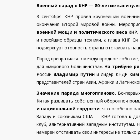
Военный парад в КНР — 80-летие капитуля
3 сентября КНР провёл крупнейший военный
окончания Второй мировой войны. Мероприя
военной мощи и политического веса КНР
.
и новейшие образцы техники, а глава КНР Си
подчеркнув готовность страны отстаивать нац
Парад превратился в международное событие,
для «мирового большинства».
На трибуне р
России
Владимир Путин
и лидер КНДР
Ким
представителей стран Азии, Африки и Латинско
Значение парада многопланово.
Во-первых
Китая развивать собственный оборонно-пром
и национальной гордости
, что особенно ва
Западу и союзникам США — КНР готова к дол
клуб, альтернативный западным институтам. 
намерен отстаивать свои интересы не только д