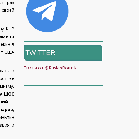
от раз
 своей
аву КНР
аммита
екин в
TWITTER
нт США
Твиты от @RuslanBortnik
лась в
ост её
мизму,
ту ШОС
ний
—
ларов
,
иньпин
авия и