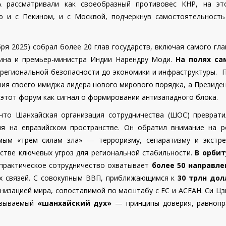
 рассматривали как своеобразный противовес КНР, на эт
ю и с Пекином, и с Москвой, подчеркнув самостоятельность
ря 2025) собрал более 20 глав государств, включая самого гл
тина и премьер-министра Индии Нарендру Моди.
На полях с
 региональной безопасности до экономики и инфраструктуры. П
ния своего имиджа лидера нового мирового порядка, а Президе
 этот форум как сигнал о формировании антизападного блока.
 что
Шанхайская организация сотрудничества
(ШОС) преврати
ия на евразийском пространстве. Он обратил внимание на р
мым «трём силам зла» — терроризму, сепаратизму и экстре
стве ключевых угроз для региональной стабильности.
В орби
 практическое сотрудничество охватывает
более 50 направле
ых связей. С совокупным ВВП, приближающимся к
30 трлн дол
низацией мира, сопоставимой по масштабу с ЕС и АСЕАН. Си Цз
называемый
«шанхайский дух»
— принципы доверия, равнопр