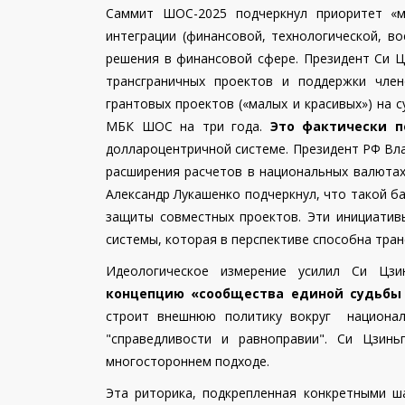
Саммит ШОС-2025 подчеркнул приоритет «
интеграции (финансовой, технологической, в
решения в финансовой сфере. Президент Си 
трансграничных проектов и поддержки чле
грантовых проектов («малых и красивых») на 
МБК ШОС на три года.
Это фактически 
доллароцентричной системе.
Президент РФ Вла
расширения расчетов в национальных валютах
Александр Лукашенко подчеркнул, что такой б
защиты совместных проектов. Эти инициати
системы, которая в перспективе способна тр
Идеологическое измерение усилил Си Цзи
концепцию «сообщества единой судьбы 
строит внешнюю политику вокруг националь
"справедливости и равноправии".
Си Цзинь
многостороннем подходе.
Эта риторика, подкрепленная конкретными 