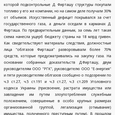
которой подконтрольные Д. Фирташу структуры покупали
топливо у его же компании, но на самом деле получали 30%
от объемов. Искусственный дефицит покрывался за счет
государственного газа, а деньги оседали в карманах Д.
Фирташа. По предварительным данным, за семь лет такая
схема нанесла ущерб бюджету страны на 18 млрд гривен.
Как свидетельствуют материалы следствия, должностные
лица "облгазов Фирташа" разворовывали более 70%
средств, которые предусматривались на закупку газа.
На
основании собранных доказательств Д.Фирташу, двум
руководителям ООО "РГК", руководителю ООО "Е-энергия"
и пяти руководителям облгазов сообщено о подозрении по
ч.3 ст.27, ч.5 ст.191 и ч.3 ст.27, ч.3 ст.209 Уголовного
кодекса Украины (присвоение, растрата имущества или
завладение им путем злоупотребления служебным
положением, совершенные в особо крупных размерах
организованной группой, легализация (отмывание)
имущества, полученного преступным путем). В прошлом