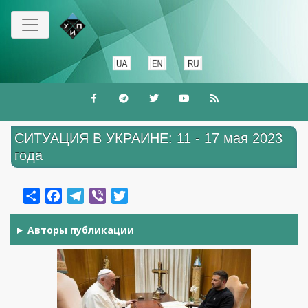
Перейти
к
основному
содержанию
СИТУАЦИЯ В УКРАИНЕ: 11 - 17 мая 2023
года
Share
Facebook
Telegram
Viber
Twitter
Авторы публикации