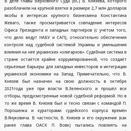
В деле главы Верховного Суда (ВС) В. Князева, которого
разоблачили на крупной взятке в размере 2,7 млн долларов
якобы в интересах крупного бизнесмена Константина
Жеваго, также просматривается совпадение интересов
Офиса Президента и западных партнёров (с учётом того,
что дело ведут НАБУ и САП), относительно обеспечения
контроля над судебной системой Украины и уменьшения
влияния на неё украинских «олигархов». Судебная система в
стране остаётся крайне коррумпированной, что создаёт
серьёзные барьеры для западных инвесторов и интеграции
украинской экономики на Запад. Примечательно, что В.
Князев был назначен на свою должность в октябре
2021года уже при власти В.Зеленского и прошёл все
отборы, предусмотренные новой судебной реформой. Но в
то же время В. Князев был и тесно связан с командой П.
Порошенка и кураторами судейского корпуса времён
В.Януковича. В частности, В. Князев и его окружение (как
ранее глава ОАСК П. Вовк) пытались повлиять на