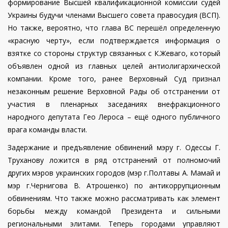
формирование Высшей квалификационной комиссии судей
Украины будучи членами Высшего совета правосудия (ВСП).
Но также, вероятно, что глава ВС перешёл определенную
«красную черту», если подтверждается информация о
взятке со стороны структур связанных с К.Жеваго, который
объявлен одной из главных целей антиолигархической
компании. Кроме того, ранее Верховный Суд признал
незаконным решение Верховной Рады об отстранении
от
участия в пленарных заседаниях внефракционного
народного депутата Гео Лероса – ещё одного публичного
врага команды власти.
Задержание и предъявление обвинений мэру г. Одессы Г.
Труханову ложится в ряд отстранений от полномочий
других мэров украинских городов (мэр г.Полтавы А. Мамай и
мэр г.Чернигова В. Атрошенко) по антикоррупционным
обвинениям. Что также можно рассматривать как элемент
борьбы между командой Президента и сильными
региональными элитами. Теперь городами управляют