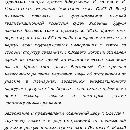
судейского корпуса времён В.Януковича. В частности, В.
Князев и его окружение (как ранее глава ОАСК П. Вовк)
пытались повлиять на формирование Высшей
квалификационной комиссии судей Украины будучи
членами Высшего совета правосудия (ВСП). Кроме того,
вероятно, что глава ВС перешёл определенную «красную
черту», если подтверждается информация о взятке со
стороны структур связанных с К.Жеваго, который объявлен
одной из главных целей антиолигархической кампании
власти. Кроме того, ранее Верховный Суд признал
незаконным решение Верховной Рады об отстранении
от
участия в пленарных заседаниях внефракционного
народного депутата Гео Лероса – ещё одного публичного
врага команды власти, и некоторые другие
«оппозиционные» решения.
Задержание и предъявление обвинений мэру г. Одессы Г.
Труханову ложится в ряд отстранений от полномочий
других мэров украинских городов (мэр г.Полтавы А. Мамай