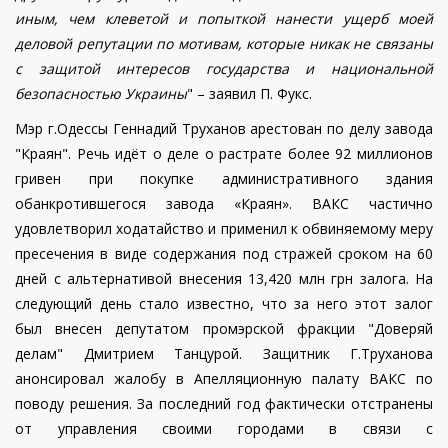
иным, чем клеветой и попыткой нанести ущерб моей
деловой репутации по мотивам, которые никак не связаны
с защитой интересов государства и национальной
безопасностью Украины
" – заявил П. Фукс.
Мэр г.Одессы Геннадий Труханов арестован по делу завода
"Краян".
Речь идёт о деле о растрате более 92 миллионов
гривен при покупке административного здания
обанкротившегося завода «Краян».
ВАКС частично
удовлетворил ходатайство и применил к обвиняемому меру
пресечения в виде содержания под стражей сроком на 60
дней с альтернативой внесения 13,420 млн грн залога. На
следующий день стало известно, что за него этот залог
был внесен депутатом промэрской фракции "Доверяй
делам" Дмитрием Танцурой. Защитник Г.Труханова
анонсировал жалобу в Апелляционную палату ВАКС по
поводу решения.
За последний год фактически отстранены
от управления своими городами в связи с