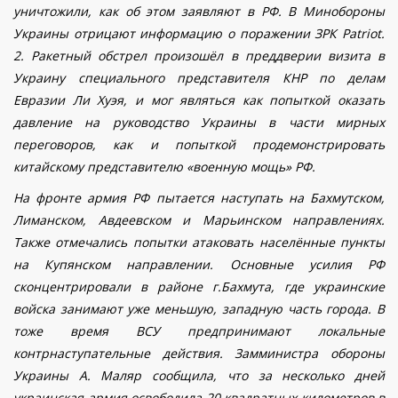
уничтожили, как об этом заявляют в РФ.
В Минобороны
Украины отрицают информацию о поражении ЗРК Patriot.
2. Ракетный обстрел произошёл в преддверии визита в
Украину специального представителя КНР по делам
Евразии Ли Хуэя, и мог являться как попыткой оказать
давление на руководство Украины в части мирных
переговоров, как и попыткой продемонстрировать
китайскому представителю «военную мощь» РФ.
На фронте армия РФ пытается наступать на Бахмутском,
Лиманском, Авдеевском и Марьинском направлениях.
Также отмечались попытки атаковать населённые пункты
на Купянском направлении. Основные усилия РФ
сконцентрировали в районе г.Бахмута, где украинские
войска занимают уже меньшую, западную часть города. В
тоже время ВСУ предпринимают локальные
контрнаступательные действия. Замминистра обороны
Украины А. Маляр сообщила, что за несколько дней
украинская армия освободила 20 квадратных километров в