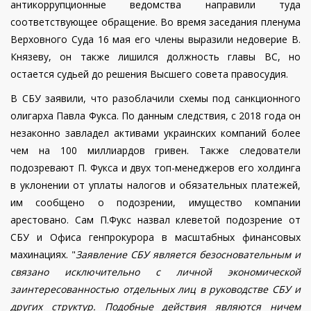
антикоррупционные ведомства направили туда
соответствующее обращение. Во время заседания пленума
Верховного Суда 16 мая его члены выразили недоверие В.
Князеву, он также лишился должность главы ВС, но
остается судьей до решения Высшего совета правосудия.
В СБУ заявили, что разоблачили схемы под санкционного
олигарха Павла Фукса. По данным следствия, с 2018 года он
незаконно завладел активами украинских компаний более
чем на 100 миллиардов гривен. Также следователи
подозревают П. Фукса и двух топ-менеджеров его холдинга
в уклонении от уплаты налогов и обязательных платежей,
им сообщено о подозрении, имущество компании
арестовано. Сам П.Фукс назвал клеветой подозрение от
СБУ и Офиса генпрокурора в масштабных финансовых
махинациях. "
Заявление СБУ является безосновательным и
связано исключительно с личной экономической
заинтересованностью отдельных лиц в руководстве СБУ и
других структур. Подобные действия являются ничем