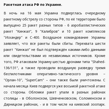
Ракетная атака РФ по Украине.
В ночь на 16 мая Украина подверглась очередному
ракетному обстрелу со стороны РФ, по её территории было
выпущено 25 ракет разных типов - 6 аэробаллистических
ракет "Кинжал", 9 "Калибров" и 10 ракет комплексов
"Искандер" и С-400. Воздушное командование Украины
заявляет, что все ракеты были сбиты. Перехвата шести
ракет "Кинжал" не был подтверждён какими-либо данными
или свидетельствами из независимых источников. Кроме
того, РФ атаковали Украину шестью дронами типа "Shahed-
136/131", а также проводили воздушную разведку тремя
беспилотниками оперативно-тактического уровня −
"Орлан-10", "SuperCam" – они также были уничтожены. С
начала месяца Киев подвергся уже восьмой ракетной атаке
со стороны. Обломки ракет упали в разных районах
столицы - в Оболонском, Шевченковском, Соломенском и
Дарницком районах, - и в том числе на киевский зоопарк.