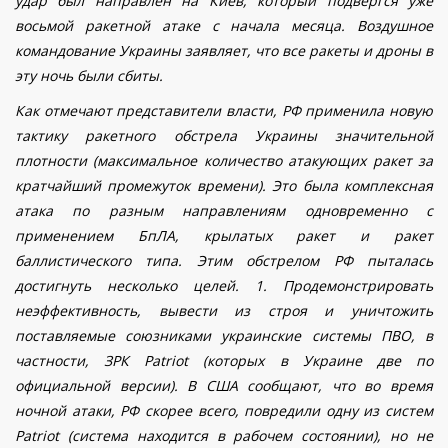
удар был направлен на Киев, который подвергся уже
восьмой ракетной атаке с начала месяца. Воздушное
командование Украины заявляет, что все ракеты и дроны в
эту ночь были сбиты.
Как отмечают представители власти, РФ применила новую
тактику ракетного обстрела Украины значительной
плотности (максимальное количество атакующих ракет за
кратчайший промежуток времени). Это была комплексная
атака по разным направлениям одновременно с
применением БпЛА, крылатых ракет и ракет
баллистического типа. Этим обстрелом РФ пыталась
достигнуть несколько целей. 1. Продемонстрировать
неэффективность, вывести из строя и уничтожить
поставляемые союзниками украинские системы ПВО, в
частности, ЗРК Patriot (которых в Украине две по
официальной версии).
В США сообщают, что во время
ночной атаки, РФ скорее всего, повредили одну из систем
Patriot (система находится в рабочем состоянии), но не