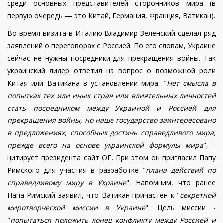
среди основных представителей сторонников мира (в
первую очередь — это Китай, Германия, Франция, Ватикан).
Во время визита в Италию Владимир Зеленский сделал ряд
заявлений о переговорах с Россией. По его словам, Украине
сейчас не нужны посредники для прекращения войны. Так
украинский лидер ответил на вопрос о возможной роли
Китая или Ватикана в установлении мира. "
Нет смысла в
попытках тех или иных стран или влиятельных личностей
стать посредником между Украиной и Россией для
прекращения войны, но наше государство заинтересовано
в предложениях, способных достичь справедливого мира,
прежде всего на основе украинской формулы мира
", -
цитирует президента сайт ОП.
При этом он пригласил Папу
Римского для участия в разработке "
плана действий по
справедливому миру в Украине
".
Напомним
,
что ранее
Папа Римский заявил, что Ватикан причастен к "
секретной
миротворческой миссии в Украине
". Цель миссии -
"
попытаться положить конец конфликту между Россией и