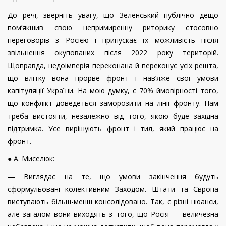
До речі, зверніть увагу, що Зеленський публічно дещо
пом’якшив свою непримиренну риторику стосовно
переговорів з Росією і припускає їх можливість після
звільнення окупованих після 2022 року територій.
Щоправда, недоімперія переконана й переконує усіх решта,
що влітку вона прорве фронт і нав’яже свої умови
капітуляції України. На мою думку, є 70% ймовірності того,
що конфлікт доведеться заморозити на лінії фронту. Нам
треба вистояти, незалежно від того, якою буде західна
підтримка. Усе вирішують фронт і тил, який працює на
фронт.
● А. Миселюк:
— Виглядає на те, що умови закінчення будуть
сформульовані колективним Заходом. Штати та Європа
виступають більш-менш консолідовано. Так, є різні нюанси,
але загалом вони виходять з того, що Росія — величезна