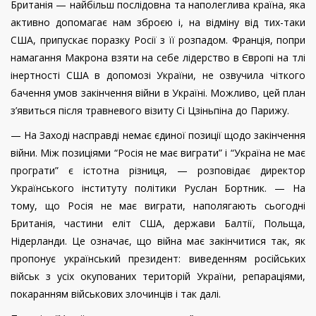
Британія — найбільш послідовна та наполеглива країна, яка
активно допомагає нам зброєю і, на відміну від тих-таки
США, припускає поразку Росії з її розпадом. Франція, попри
намагання Макрона взяти на себе лідерство в Європі на тлі
інертності США в допомозі України, не озвучила чіткого
бачення умов закінчення війни в Україні. Можливо, цей план
з’явиться після травневого візиту Сі Цзіньпіна до Парижу.
— На Заході насправді немає єдиної позиції щодо закінчення
війни. Між позиціями “Росія не має виграти” і “Україна не має
програти” є істотна різниця, — розповідає директор
Українського інституту політики Руслан Бортник. — На
тому, що Росія не має виграти, наполягають сьогодні
Британія, частини еліт США, держави Балтії, Польща,
Нідерланди. Це означає, що війна має закінчитися так, як
пропонує український президент: виведенням російських
військ з усіх окупованих територій України, репараціями,
покаранням військових злочинців і так далі.