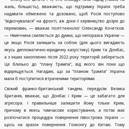
жаль, більшість), вважають, що підтримку Україні треба
надавати обмежено та дозовано, щоб Росія поступово
“відкочувалася” на фронті, аж доки її керівництво дозріє до
перемовин, — вважає політтехнолог Олександр Кочетков.
— Німеччина схиляється до думки, що непоразка України —
це якщо Росія залишить за собою (для цього вигадають
якусь дипломатично-юридичну казуїстику) Крим та Донбас,
а з інших захоплених після 2022 року територій забереться.
Це близько до “плану Трампа”, від якого він поки що
відхрещується. Нагадаю, що за “планом Трампа” Україна
мала б поступитися втраченими територіями.
Свіжий франко-британський тандем, передусім Велика
Британія, вважає, що Донбас і Крим — це забагато для
агресора. І правильніше залишити йому тільки Крим,
причому в якесь тимчасове користування, а потім має
розпочатися процедура повернення півострова Україні —
щось на зразок повернення Гонконгу до Китаю. Тому