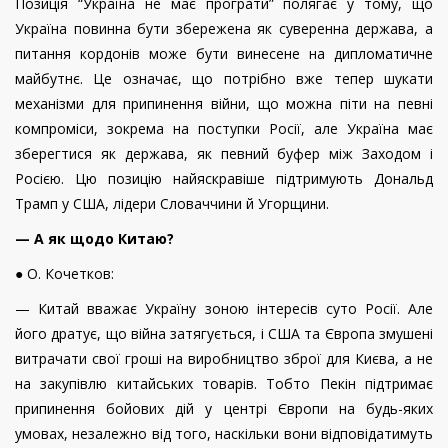
Позиція “Україна не має програти” полягає у тому, що
Україна повинна бути збережена як суверенна держава, а
питання кордонів може бути винесене на дипломатичне
майбутнє. Це означає, що потрібно вже тепер шукати
механізми для припинення війни, що можна піти на певні
компроміси, зокрема на поступки Росії, але Україна має
зберегтися як держава, як певний буфер між Заходом і
Росією. Цю позицію найяскравіше підтримують Дональд
Трамп у США, лідери Словаччини й Угорщини.
— А як щодо Китаю?
● О. Кочетков:
— Китай вважає Україну зоною інтересів суто Росії. Але
його дратує, що війна затягується, і США та Європа змушені
витрачати свої гроші на виробництво зброї для Києва, а не
на закупівлю китайських товарів. Тобто Пекін підтримає
припинення бойових дій у центрі Європи на будь-яких
умовах, незалежно від того, наскільки вони відповідатимуть