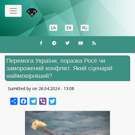
Перейти
к
основному
содержанию
Перемога України, поразка Росії чи
заморожений конфлікт. Який сценарій
найімовірніший?
Sumitted by on
26.04.2024 - 13:08
Share
Facebook
Telegram
Viber
Twitter