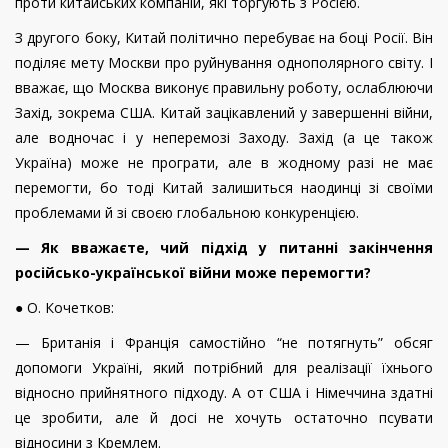
проти китайських компаній, які торгують з Росією.
З другого боку, Китай політично перебуває на боці Росії. Він
поділяє мету Москви про руйнування однополярного світу. І
вважає, що Москва виконує правильну роботу, ослаблюючи
Захід, зокрема США. Китай зацікавлений у завершенні війни,
але водночас і у неперемозі Заходу. Захід (а це також
Україна) може не програти, але в жодному разі не має
перемогти, бо тоді Китай залишиться наодинці зі своїми
проблемами й зі своєю глобальною конкуренцією.
— Як вважаєте, чий підхід у питанні закінчення
російсько-української війни може перемогти?
● О. Кочетков:
— Британія і Франція самостійно “не потягнуть” обсяг
допомоги Україні, який потрібний для реалізації їхнього
відносно прийнятного підходу. А от США і Німеччина здатні
це зробити, але й досі не хочуть остаточно псувати
відносини з Кремлем.