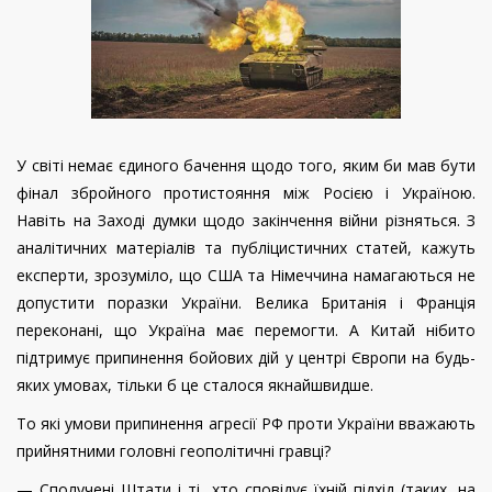
У світі немає єдиного бачення щодо того, яким би мав бути
фінал збройного протистояння між Росією і Україною.
Навіть на Заході думки щодо закінчення війни різняться. З
аналітичних матеріалів та публіцистичних статей, кажуть
експерти, зрозуміло, що США та Німеччина намагаються не
допустити поразки України. Велика Британія і Франція
переконані, що Україна має перемогти. А Китай нібито
підтримує припинення бойових дій у центрі Європи на будь-
яких умовах, тільки б це сталося якнайшвидше.
То які умови припинення агресії РФ проти України вважають
прийнятними головні геополітичні гравці?
— Сполучені Штати і ті, хто сповідує їхній підхід (таких, на