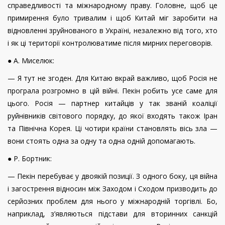
справедливості та міжнародному праву. Головне, щоб це
примирення було тривалим і щоб Китай міг заробити на
відновленні зруйнованого в Україні, незалежно від того, хто
і як ці території контролюватиме після мирних переговорів.
● А. Миселюк:
— Я тут не згоден. Для Китаю вкрай важливо, щоб Росія не
програла розгромно в цій війні. Пекін робить усе саме для
цього. Росія — партнер китайців у так званій коаліції
руйнівників світового порядку, до якої входять також Іран
та Північна Корея. Ці чотири країни становлять вісь зла —
вони стоять одна за одну та одна одній допомагають.
● Р. Бортник:
— Пекін перебуває у двоякій позиції. З одного боку, ця війна
і загострення відносин між Заходом і Сходом призводить до
серйозних проблем для нього у міжнародній торгівлі. Бо,
наприклад, з’являються підстави для вторинних санкцій