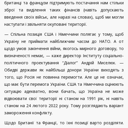
британці та французи підтримують постачання нам стільки
зброї та виділення таких фінансів (навіть допускають
введення своїх військ, але наразі на словах), щоб ми могли
наступати і звільняти окуповані території.
— Спільна позиція США і Німеччини полягає у тому, щоб
Україну не приймати найближчим часом до НАТО. А от
щодо умов закінчення війни, якогось мирного договору, то
визначеності немає, — каже директор Інституту соціально-
політичного проектування “Діалог” Андрій Миселюк. —
Обидві держави як найбільші донори України виходять з
того, що Росія не повинна перемогти. Але це не означає,
що має бути перемога України. США та Німеччина оцінюють
ситуацію адекватно, вони бачать, що Україна не може
відвоювати свої території ні станом на 1991 рік, ні навіть
станом на 24 лютого 2022 року. Тому розглядають варіант
замороження конфлікту.
Щодо Британії та Франції, то їхні позиції варто розділяти.