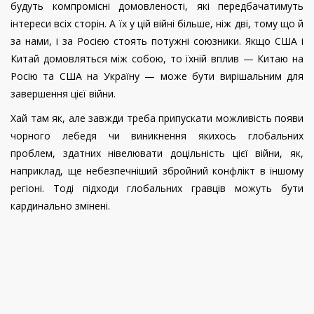
будуть компромісні домовленості, які передбачатимуть
інтереси всіх сторін. А їх у цій війні більше, ніж дві, тому що й
за нами, і за Росією стоять потужні союзники. Якщо США і
Китай домовляться між собою, то їхній вплив — Китаю на
Росію та США на Україну — може бути вирішальним для
завершення цієї війни.
Хай там як, але завжди треба припускати можливість появи
чорного лебедя чи виникнення якихось глобальних
проблем, здатних нівелювати доцільність цієї війни, як,
наприклад, ще небезпечніший збройний конфлікт в іншому
регіоні. Тоді підходи глобальних гравців можуть бути
кардинально змінені.