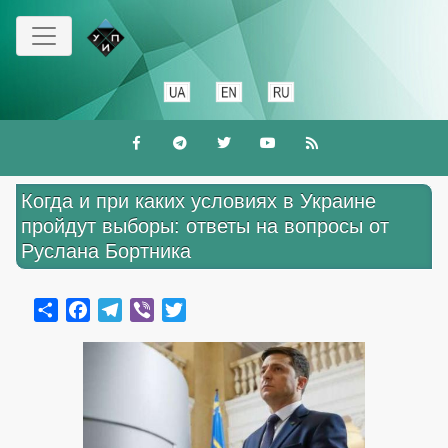
Перейти
к
основному
содержанию
Когда и при каких условиях в Украине
пройдут выборы: ответы на вопросы от
Руслана Бортника
Share
Facebook
Telegram
Viber
Twitter