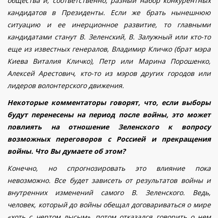
общества и, соответственно, разный набор конкурентных
кандидатов в Президенты. Если же брать нынешнюю
ситуацию и ее инерционное развитие, то главными
кандидатами станут В. Зеленский, В. Залужный или кто-то
еще из известных генералов, Владимир Кличко (брат мэра
Киева Виталия Кличко), Петр или Марина Порошенко,
Алексей Арестович, кто-то из мэров других городов или
лидеров волонтерского движения.
Некоторые комментаторы говорят, что, если выборы
будут перенесены на период после войны, это может
повлиять на отношение Зеленского к вопросу
возможных переговоров с Россией и прекращения
войны. Что Вы думаете об этом?
Конечно, но спрогнозировать это влияние пока
невозможно. Все будет зависеть от результатов войны и
внутренних изменений самого В. Зеленского. Ведь,
человек, который до войны обещал договариваться о мире
«хоть с чертом лысым», потом отказался говорить о нем