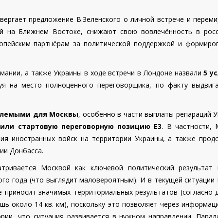
твергает предложение В.Зеленского о личной встрече и переми
й на Ближнем Востоке, снижают свою вовлечённость в росс
ропейским партнёрам за политической поддержкой и формиро
мании, а также Украины в ходе встречи в Лондоне назвали
5 у
дуя на место полноценного переговорщика, по факту выдвиг
емлемыми для Москвы
, особенно в части выплаты репараций 
чили стартовую переговорную позицию Е3
. В частности, 
ия иностранных войск на территории Украины, а также прод
ии Донбасса.
тривается Москвой как ключевой политический результат 
ого года (что выглядит маловероятным). И в текущей ситуации
е приносит значимых территориальных результатов (согласно 
ишь около 14 кв. км), поскольку это позволяет через информа
рии, что ситуация развивается в нужном направлении.
Парал