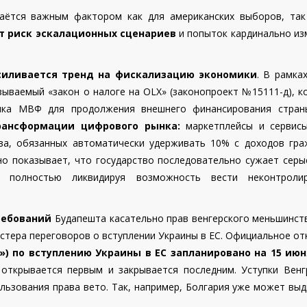
таётся важным фактором как для американских выборов, так
т риск эскалационных сценариев
и попыток кардинально из
силивается тренд на фискализацию экономики
. В рамка
зываемый «закон о налоге на OLX» (законопроект №15111-д), 
аяка МВФ для продолжения внешнего финансирования стра
рансформации цифрового рынка:
маркетплейсы и сервисы
тва, обязанных автоматически удерживать 10% с доходов гра
но показывает, что государство последовательно сужает серы
, полностью ликвидируя возможность вести неконтроли
требований
Будапешта касательно прав венгерского меньшинств
астера переговоров о вступлении Украины в ЕС. Официальное о
») по вступлению Украины в ЕС запланировано на 15 июн
открывается первым и закрывается последним. Уступки Венг
льзования права вето. Так, например, Болгария уже может выд