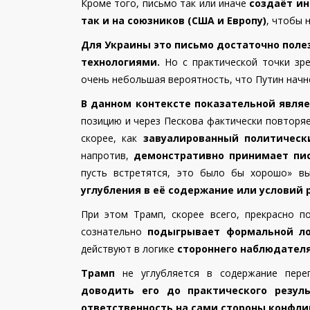
Кроме того, письмо так или иначе
создаёт и
так и на союзников (США и Европу)
, чтобы 
Для Украины это письмо достаточно поле
технологиями.
Но с практической точки зр
очень небольшая вероятность, что Путин начнё
В данном контексте показательной явля
позицию и через Пескова фактически повторя
скорее, как
завуалированный политическ
напротив,
демонстративно принимает пис
пусть встретятся, это было бы хорошо» в
углубления в её содержание или условий 
При этом Трамп, скорее всего, прекрасно п
сознательно
подыгрывает формальной ло
действуют в логике
стороннего наблюдател
Трамп
не углубляется в содержание пере
доводить его до практического резул
ответственность на сами стороны конфлик