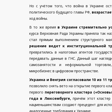
Но с учётом того, что война в Украине ос
политического будущего главы РФ,
возрастае
ход войны.
В то же время
в Украине стремительно у
курса Верховная Рада Украины приняла так на
стал прямым выполнением структурного м
решение ведет к институциональной т
превратились в налоговых агентов государс
передавать данные в ГНС. Данный шаг нагляд
самозанятости и неформальной торговли
микробизнес в цифровом пространстве.
Украина и Венгрия согласовали 10 из 11 
позволило снять вето на открытие первого кл
первого
переговорного кластера («Основы
года в Люксембурге,
причём этот кластер 
нацменьшинствам создают прецедент для испо
аналогичные требования к Украине.