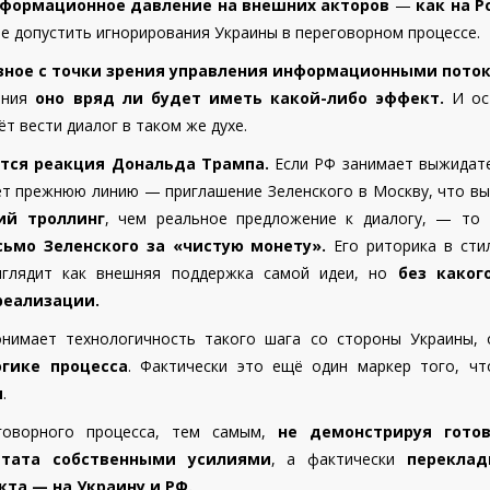
нформационное давление на внешних акторов
—
как на Р
не допустить игнорирования Украины в переговорном процессе.
зное с точки зрения управления информационными пото
ения
оно вряд ли будет иметь какой-либо эффект.
И ос
т вести диалог в таком же духе.
ется реакция Дональда Трампа.
Если РФ занимает выжидат
ет прежнюю линию — приглашение Зеленского в Москву, что вы
ий троллинг
, чем реальное предложение к диалогу, — то 
ьмо Зеленского за «чистую монету».
Его риторика в стил
ыглядит как внешняя поддержка самой идеи, но
без каког
реализации.
онимает технологичность такого шага со стороны Украины, 
гике процесса
. Фактически это ещё один маркер того, ч
я
.
говорного процесса, тем самым,
не демонстрируя готов
ьтата собственными усилиями
, а фактически
переклад
та — на Украину и РФ.