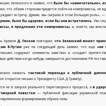
исьмо Зеленского и заявил, что
было бы «замечательно», е
ил, что обеим сторонам придется пойти на компромиссы, не в
бсуждают встречу. Думаю, мы сыграли в этом большую роль», —
думаю, было бы здорово, если бы они встретились.
Им сле
иссы, я предложил эти компромиссы
, и, знаете, мы внесл
рь Кремля
Д. Песков
повторил,
что Зеленский может прие
 сам В.Путин
уже на следующий день заявил, что еще
«не 
 письмо содержит «элементы хамства» и «создаёт препятств
евые действия когда-нибудь завершатся достижением РФ поста
 можно назвать
тактикой перехода к публичной дипло
ое открытое письмо к Президенту США Д.Трампу).
ся не в запуске реального переговорного процесса, а
в удер
говорной повестки
— публичной фиксации украинской поз
новременном формировании образа силы.