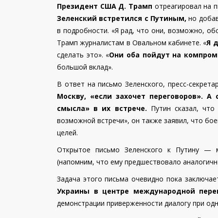
Президент США Д. Трамп
отреагировал на п
Зеленский встретился с Путиным,
но добав
в подробности. «Я рад, что они, возможно, о
Трамп журналистам в Овальном кабинете. «
Я 
сделать это». «
Они оба пойдут на компром
большой вклад».
В ответ на письмо Зеленского, пресс-секрета
Москву, «если захочет переговоров». А
смысла» в их встрече.
Путин сказал, что
возможной встречи», он также заявил, что бо
целей.
Открытое письмо Зеленского к Путину —
(напомним, что ему предшествовало аналогичн
Задача этого письма очевидно пока заключает
Украины в центре международной пере
демонстрации приверженности диалогу при од