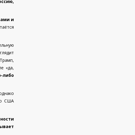
оссию,
ками и
таётся
ельную
глядит
Трамп,
е «да,
о-либо
однако
то США
ности
ывает