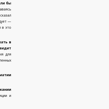
сли бы
даваясь
 сказал
дует —
и в это
хать в
видит
ия для
вленных
матии
жании
иции и