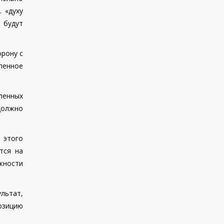
 «духу
 будут
рону с
пенное
ленных
должно
 этого
тся на
жности
льтат,
озицию