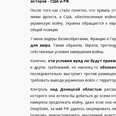
акторов - США и РФ.
После того как стало понятно, что Кремль о
линии фронта, а США, обеспокоенные войно
украинскую войну, Украина обращается к ев
общей позиции.
7 июня лидеры Великобритании, Франции и Гер
для мира
.
Таким образом, Европа, претен
собственные условия завершения войны.
Конечно,
эти условия вряд ли будут при
и других требований, но наконец-то
обозна
последовательно выступает против размещен
требовать вывода украинских войск с территор
Контроль
над Донецкой областью
рассма
которого она хотела бы добиться до осени эт
намерена продолжать войну, даже если она н
DeepState, за май РФ удалось оккупировать л
политику демонстрировать внутренней аудито