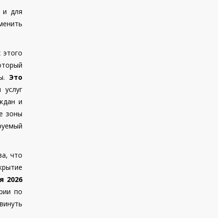
 и для
менить
х этого
который
ны.
Это
 услуг
ждан и
е зоны
руемый
а, что
ткрытие
я 2026
рии по
винуть