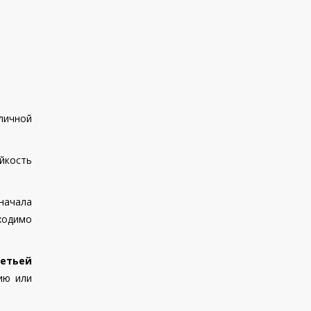
 личной
йкость
начала
ходимо
ретьей
ию или