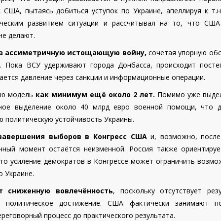
США, пытаясь добиться уступок по Украине, апеллируя к т.н.
ческим развитием ситуации и рассчитывал на то, что США
не делают.
на ассиметричную истощающую войну,
сочетая упорную обо
е. Пока ВСУ удерживают города Донбасса, происходит посте
вается давление через санкции и информационные операции.
ую модель
как минимум ещё около 2 лет.
Помимо уже выде
ьное выделение около 40 млрд евро военной помощи, что 
ю политическую устойчивость Украины.
завершения выборов в Конгресс США
и, возможно, после
нный момент остаётся неизменной. Россия также ориентируе
что усиление демократов в Конгрессе может ограничить возмо
о Украине.
т сниженную вовлечённость
, поскольку отсутствует резу
 политическое достижение. США фактически занимают п
ереговорный процесс до практического результата.