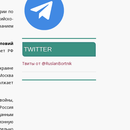
рии по
ийско-
ванием
словий
TWITTER
ает РФ
Твиты от @RuslanBortnik
Украине
Москва
олжает
войны,
 Россия
данным
ционную
лельно