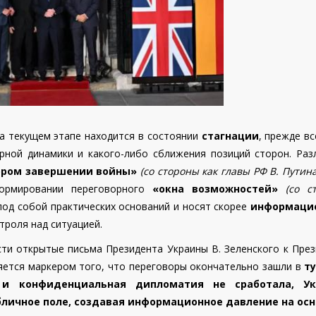
а текущем этапе находится в состоянии
стагнации
, прежде вс
рной динамики и какого-либо сближения позиций сторон. Раз
ором завершении войны»
(со стороны как главы РФ В. Путина
рмировании переговорного
«окна возможностей»
(со с
од собой практических оснований и носят скорее
информаци
троля над ситуацией.
сти открытые письма Президента Украины В. Зеленского к Пре
ляется маркером того, что переговоры окончательно зашли в
т
 и конфиденциальная дипломатия не сработала, Ук
личное поле, создавая информационное давление на ос