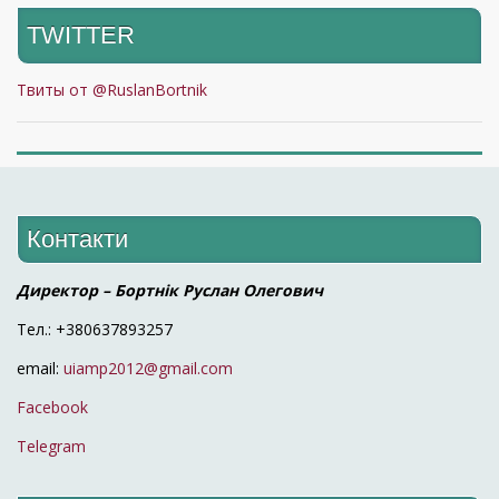
TWITTER
Твиты от @RuslanBortnik
Контакти
Директор – Бортнік Руслан Олегович
Тел.: +380637893257
email:
uiamp2012@gmail.com
Facebook
Telegram