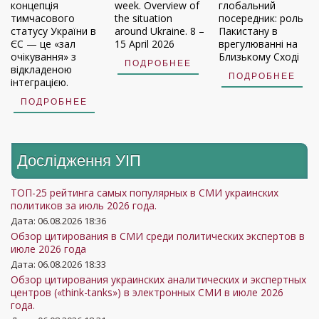
концепція
week. Overview of
глобальний
тимчасового
the situation
посередник: роль
статусу України в
around Ukraine. 8 –
Пакистану в
ЄС — це «зал
15 April 2026
врегулюванні на
очікування» з
Близькому Сході
ПОДРОБНЕЕ
відкладеною
ПОДРОБНЕЕ
інтеграцією.
ПОДРОБНЕЕ
Дослідження УIП
ТОП-25 рейтинга самых популярных в СМИ украинских
политиков за июль 2026 года.
Дата: 06.08.2026 18:36
Обзор цитирования в СМИ среди политических экспертов в
июле 2026 года
Дата: 06.08.2026 18:33
Обзор цитирования украинских аналитических и экспертных
центров («think-tanks») в электронных СМИ в июле 2026
года.