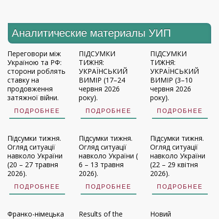
Аналитические материалы УИП
Переговори між
ПІДСУМКИ
ПІДСУМКИ
Україною та РФ:
ТИЖНЯ:
ТИЖНЯ:
сторони роблять
УКРАЇНСЬКИЙ
УКРАЇНСЬКИЙ
ставку на
ВИМІР (17–24
ВИМІР (3–10
продовження
червня 2026
червня 2026
затяжної війни.
року).
року).
ПОДРОБНЕЕ
ПОДРОБНЕЕ
ПОДРОБНЕЕ
Підсумки тижня.
Підсумки тижня.
Підсумки тижня.
Огляд ситуації
Огляд ситуації
Огляд ситуації
навколо України
навколо України (
навколо України
(20 – 27 травня
6 – 13 травня
(22 – 29 квітня
2026).
2026).
2026).
ПОДРОБНЕЕ
ПОДРОБНЕЕ
ПОДРОБНЕЕ
Франко-німецька
Results of the
Новий