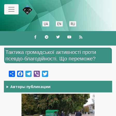
Перейти
до
основного
вмісту
Тактика громадської активності проти
псевдо-благодійності. Що переможе?
Share
Facebook
Telegram
Viber
Twitter
Авторы публикации