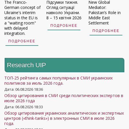
The Franco-
Підсумки тижня.
New Global
German concept of
Огляд ситуації
Mediator:
Ukraine's interim
навколо України.
Pakistan’s Role in
status in the EU is
8 – 15 квітня 2026
Middle East
a "waiting room"
Settlement
ПОДРОБНЕЕ
with delayed
ПОДРОБНЕЕ
integration.
ПОДРОБНЕЕ
Research UIP
ТОП-25 рейтинга самых популярных в СМИ украинских
политиков за июль 2026 года.
Дата: 06.08.2026 18:36
Обзор цитирования в СМИ среди политических экспертов в
июле 2026 года
Дата: 06.08.2026 18:33
Обзор цитирования украинских аналитических и экспертных
центров («think-tanks») в электронных СМИ в июле 2026
года.