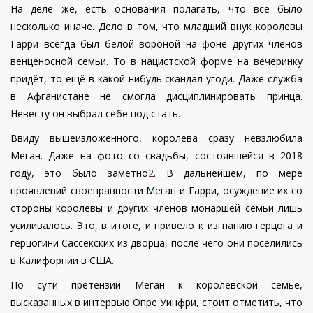
На деле же, есть основания полагать, что всё было
несколько иначе. Дело в том, что младший внук королевы
Гарри всегда был белой вороной на фоне других членов
венценосной семьи. То в нацистской форме на вечеринку
придёт, то ещё в какой-нибудь скандал угоди. Даже служба
в Афганистане не смогла дисциплинировать принца.
Невесту он выбрал себе под стать.
Ввиду вышеизложенного, королева сразу невзлюбила
Меган. Даже на фото со свадьбы, состоявшейся в 2018
году, это было заметно
2
. В дальнейшем, по мере
проявлений своенравности Меган и Гарри, осуждение их со
стороны королевы и других членов монаршей семьи лишь
усиливалось. Это, в итоге, и привело к изгнанию герцога и
герцогини Сассекских из дворца, после чего они поселились
в Калифорнии в США.
По сути претензий Меган к королевской семье,
высказанных в интервью Опре Уинфри, стоит отметить, что