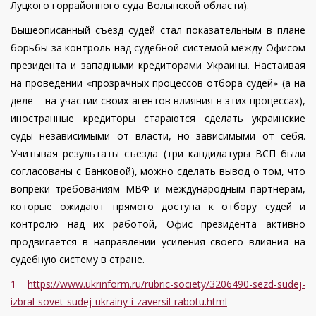
Луцкого горрайонного суда Волынской области).
Вышеописанный съезд судей стал показательным в плане
борьбы за контроль над судебной системой между Офисом
президента и западными кредиторами Украины. Настаивая
на проведении «прозрачных процессов отбора судей» (а на
деле – на участии своих агентов влияния в этих процессах),
иностранные кредиторы стараются сделать украинские
суды независимыми от власти, но зависимыми от себя.
Учитывая результаты съезда (три кандидатуры ВСП были
согласованы с Банковой), можно сделать вывод о том, что
вопреки требованиям МВФ и международным партнерам,
которые ожидают прямого доступа к отбору судей и
контролю над их работой, Офис президента активно
продвигается в направлении усиления своего влияния на
судебную систему в стране.
1
https://www.ukrinform.ru/rubric-society/3206490-sezd-sudej-
izbral-sovet-sudej-ukrainy-i-zaversil-rabotu.html