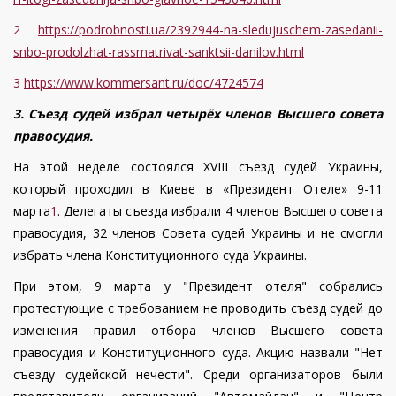
2
https
://
podrobnosti
.
ua
/2392944-
na
-
sledujuschem
-
zasedanii
-
snbo
-
prodolzhat
-
rassmatrivat
-
sanktsii
-
danilov
.
html
3
https://www.kommersant.ru/doc/4724574
3. Съезд судей избрал четырёх членов Высшего совета
правосудия.
На этой неделе состоялся ХVІІІ съезд судей Украины,
который проходил в Киеве в «Президент Отеле» 9-11
марта
1
. Делегаты съезда избрали 4 членов Высшего совета
правосудия, 32 членов Совета судей Украины и не смогли
избрать члена Конституционного суда Украины.
При этом, 9 марта у "Президент отеля" собрались
протестующие с требованием не проводить съезд судей до
изменения правил отбора членов Высшего совета
правосудия и Конституционного суда. Акцию назвали "Нет
съезду судейской нечести". Среди организаторов были