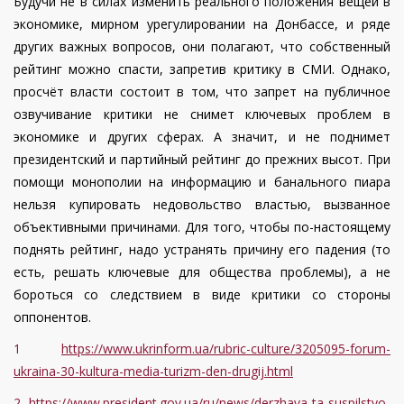
Будучи не в силах изменить реального положения вещей в
экономике, мирном урегулировании на Донбассе, и ряде
других важных вопросов, они полагают, что собственный
рейтинг можно спасти, запретив критику в СМИ. Однако,
просчёт власти состоит в том, что запрет на публичное
озвучивание критики не снимет ключевых проблем в
экономике и других сферах. А значит, и не поднимет
президентский и партийный рейтинг до прежних высот. При
помощи монополии на информацию и банального пиара
нельзя купировать недовольство властью, вызванное
объективными причинами. Для того, чтобы по-настоящему
поднять рейтинг, надо устранять причину его падения (то
есть, решать ключевые для общества проблемы), а не
бороться со следствием в виде критики со стороны
оппонентов.
1
https://www.ukrinform.ua/rubric-culture/3205095-forum-
ukraina-30-kultura-media-turizm-den-drugij.html
2
https://www.president.gov.ua/ru/news/derzhava-ta-suspilstvo-