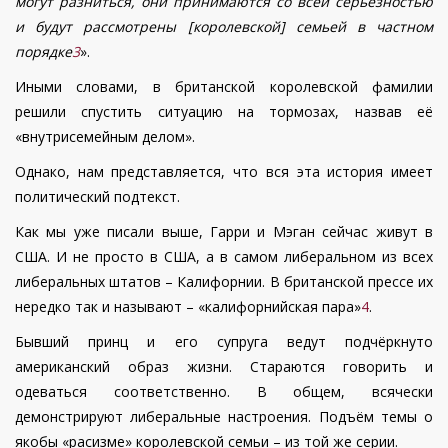
могут разниться, они принимаются со всей серьезностью
и будут рассмотрены [королевской] семьей в частном
порядке
3
».
Иными словами, в британской королевской фамилии
решили спустить ситуацию на тормозах, назвав её
«внутрисемейным делом».
Однако, нам представляется, что вся эта история имеет
политический подтекст.
Как мы уже писали выше, Гарри и Мэган сейчас живут в
США. И не просто в США, а в самом либеральном из всех
либеральных штатов – Калифорнии. В британской прессе их
нередко так и называют – «калифорнийская пара»
4
.
Бывший принц и его супруга ведут подчёркнуто
американский образ жизни. Стараются говорить и
одеваться соответственно. В общем, всячески
демонстрируют либеральные настроения. Подъём темы о
якобы «расизме» королевской семьи – из той же серии.