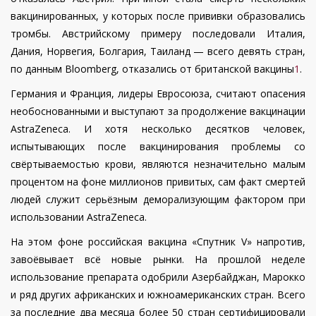
вакцинированных, у которых после прививки образовались
тромбы. Австрийскому примеру последовали Италия,
Дания, Норвегия, Болгария, Таиланд — всего девять стран,
по данным Bloomberg, отказались от британской вакцины
1
.
Германия и Франция, лидеры Евросоюза, считают опасения
необоснованными и выступают за продолжение вакцинации
AstraZeneca. И хотя несколько десятков человек,
испытывающих после вакцинирования проблемы со
свёртываемостью крови, являются незначительно малым
процентом на фоне миллионов привитых, сам факт смертей
людей служит серьёзным деморализующим фактором при
использовании AstraZeneca.
На этом фоне российская вакцина «Спутник V» напротив,
завоёвывает всё новые рынки. На прошлой неделе
использование препарата одобрили Азербайджан, Марокко
и ряд других африканских и южноамериканских стран. Всего
за последние два месяца более 50 стран сертифицировали