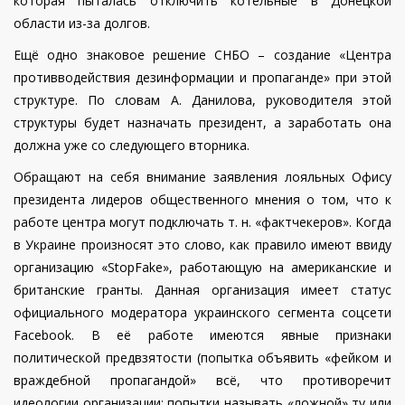
которая пыталась отключить котельные в Донецкой
области из-за долгов.
Ещё одно знаковое решение СНБО – создание «Центра
противводействия дезинформации и пропаганде» при этой
структуре. По словам А. Данилова, руководителя этой
структуры будет назначать президент, а заработать она
должна уже со следующего вторника.
Обращают на себя внимание заявления лояльных Офису
президента лидеров общественного мнения о том, что к
работе центра могут подключать т. н. «фактчекеров». Когда
в Украине произносят это слово, как правило имеют ввиду
организацию «StopFake», работающую на американские и
британские гранты. Данная организация имеет статус
официального модератора украинского сегмента соцсети
Facebook. В её работе имеются явные признаки
политической предвзятости (попытка объявить «фейком и
враждебной пропагандой» всё, что противоречит
идеологии организации; попытки называть «ложной» ту или