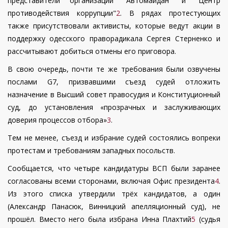
представители организаций "Автомайдан" и "Центр
противодействия коррупции"
2
. В рядах протестующих
также присутствовали активисты, которые ведут акции в
поддержку одесского праворадикала Сергея Стерненко и
рассчитывают добиться отмены его приговора.
В свою очередь, почти те же требования были озвучены
послами G7, призвавшими съезд судей отложить
назначение в Высший совет правосудия и Конституционный
суд, до установления «прозрачных и заслуживающих
доверия процессов отбора»
3
.
Тем не менее, съезд и избрание судей состоялись вопреки
протестам и требованиям западных посольств.
Сообщается, что четыре кандидатуры ВСП были заранее
согласованы всеми сторонами, включая Офис президента
4
.
Из этого списка утвердили трёх кандидатов, а один
(Александр Панасюк, Винницкий апелляционный суд), не
прошёл. Вместо него была избрана Инна Плахтий
5
(судья