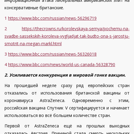
информационная атака либеральных американских элит на
консервативные британские.
1
https://www.bbc.com/russian/news-56296719
2
https://thecrowns.ru/korolevskaya-semya/pochemu-na-
svadbe-sassekskih-koroleva-vygljadjat-tak-budto-ona-s-jarostju-
smotrit-na-megan-markl.html
3
https://www.bbc.com/russian/news-56326018
4
https://www.bbc.com/news/world-us-canada-56328790
2. Усиливается конкуренция в мировой гонке вакцин.
На прошедшей неделе сразу ряд европейских стран
отказались от использования британской вакцины от
коронавируса AstraZeneca. Одновременно с этим,
российская вакцина Спутник V сертифицируется и начинает
использоваться во всё большем количестве стран.
Первой от AstraZeneca ещё на прошлых выходных
отказалась Австрия. Причиной стала смерть нескольких