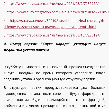
2
https://www.pravda.com.ua/rus/news/2021/03/9/7285952/
3
https://www.eurointegration.com.ua/rus/news/2021/03/5/712057
4
https://strana.ua/news/322102-sezd-sudej-izbral-chetverykh-
chlenov-vyssheho-soveta-pravosudija-po-svoej-kvote.html
5
https://www.pravda.com.ua/rus/news/2021/03/10/7286124/
4.
Съезд партии "Слуга народа" утвердил новую
редакцию устава партии.
В субботу 13 марта в КВЦ "Парковый" прошел съезд партии
«Слуга Народа»
1
во время которого утвердили новую
редакцию устава и организационную структуру партии.
В структуре партии предусматривается два больших
руководящих органа: политсовет – будет формировать
съезд партии будет взаимодействовать с фракцией,
Кабмином и Офисом Президента. В него должны войти 73