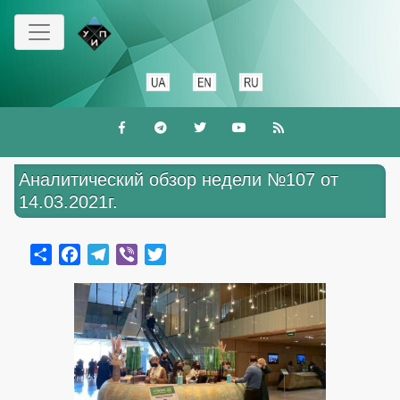
Перейти
к
основному
содержанию
Аналитический обзор недели №107 от
14.03.2021г.
Share
Facebook
Telegram
Viber
Twitter