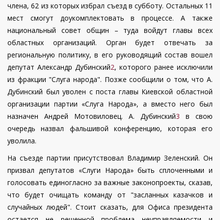
члена, 62 из которых избрал съезд в субботу. Остальных 11
мест смогут доукомплектовать в процессе. А также
национальный совет общин – туда войдут главы всех
областных организаций. Орган будет отвечать за
региональную политику, в его руководящий состав вошел
депутат Александр Дубинский
2
, которого ранее исключили
из фракции "Слуга народа". Позже сообщили о том, что А.
Дубинский был уволен с поста главы Киевской областной
организации партии «Слуга Народа», а вместо него был
назначен Андрей Мотовиловец. А. Дубинский
3
в свою
очередь назвал фальшивой конференцию, которая его
уволила.
На съезде партии присутствовал Владимир Зеленский. Он
призвал депутатов «Слуги Народа» быть сплоченными и
голосовать единогласно за важные законопроекты, сказав,
что будет очищать команду от "засланных казачков и
случайных людей". Стоит сказать, для Офиса президента
остается не решенной проблема неуправляемости и