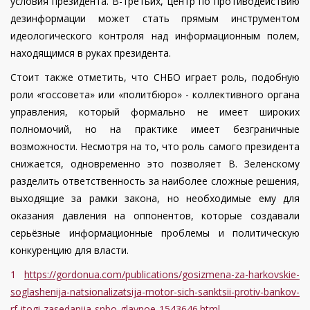
условия президента. В-третьих, центр по противодействию
дезинформации может стать прямым инструментом
идеологического контроля над информационным полем,
находящимся в руках президента.
Стоит также отметить, что СНБО играет роль, подобную
роли «госсовета» или «политбюро» - коллективного органа
управления, который формально не имеет широких
полномочий, но на практике имеет безграничные
возможности. Несмотря на то, что роль самого президента
снижается, одновременно это позволяет В. Зеленскому
разделить ответственность за наиболее сложные решения,
выходящие за рамки закона, но необходимые ему для
оказания давления на оппонентов, которые создавали
серьёзные информационные проблемы и политическую
конкуренцию для власти.
1
https://gordonua.com/publications/gosizmena-za-harkovskie-
soglashenija-natsionalizatsija-motor-sich-sanktsii-protiv-bankov-
rf-itogi-zasedanija-snbo-glavnoe-1543646.html