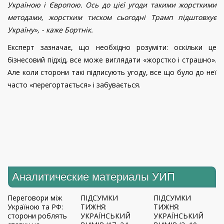
Україною і Європою. Ось до цієї угоди такими жорсткими
методами, жорстким тиском сьогодні Трамп підштовхує
Україну», - каже Бортнік.
Експерт зазначає, що необхідно розуміти: оскільки це
бізнесовий підхід, все може виглядати «жорстко і страшно».
Але коли сторони такі підписують угоду, все що було до неї
часто «перегортається» і забувається.
Аналитические материалы УИП
Переговори між
ПІДСУМКИ
ПІДСУМКИ
Україною та РФ:
ТИЖНЯ:
ТИЖНЯ:
сторони роблять
УКРАЇНСЬКИЙ
УКРАЇНСЬКИЙ