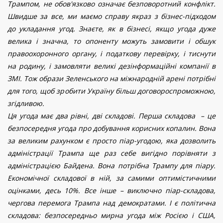
Трампом, не обов'язково означає безповоротний конфлікт.
Швидше за все, ми маємо справу якраз з бізнес-підходом
до укладання угод. Знаєте, як в бізнесі, якщо угода дуже
велика і значна, то опоненту можуть замовити і обшук
правоохоронного органу, і податкову перевірку, і тиснути
на родину, і замовляти великі дезінформаційні компанії в
ЗМІ. Тож образи Зеленського на міжнародній арені потрібні
для того, щоб зробити Україну більш договороспроможною,
згідливою.
Ця угода має два рівні, дві складові. Перша складова – це
безпосередня угода про добування корисних копалин. Вона
за великим рахунком є просто піар-угодою, яка дозволить
адміністрації Трампа ще раз себе вигідно порівняти з
адміністрацією Байдена. Вона потрібна Трампу для піару.
Економічної складової в ній, за самими оптимістичними
оцінками, десь 10
%.
Все інше – виключно піар-складова,
чергова перемога Трампа над демократами. І є політична
складова: безпосередньо мирна угода між Росією і США,