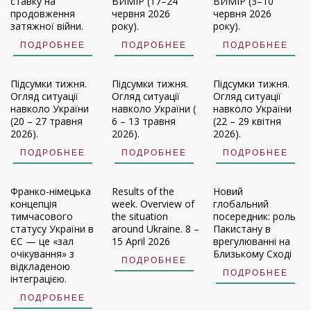
ставку на
ВИМІР (17–24
ВИМІР (3–10
продовження
червня 2026
червня 2026
затяжної війни.
року).
року).
ПОДРОБНЕЕ
ПОДРОБНЕЕ
ПОДРОБНЕЕ
Підсумки тижня.
Підсумки тижня.
Підсумки тижня.
Огляд ситуації
Огляд ситуації
Огляд ситуації
навколо України
навколо України (
навколо України
(20 – 27 травня
6 – 13 травня
(22 – 29 квітня
2026).
2026).
2026).
ПОДРОБНЕЕ
ПОДРОБНЕЕ
ПОДРОБНЕЕ
Франко-німецька
Results of the
Новий
концепція
week. Overview of
глобальний
тимчасового
the situation
посередник: роль
статусу України в
around Ukraine. 8 –
Пакистану в
ЄС — це «зал
15 April 2026
врегулюванні на
очікування» з
Близькому Сході
ПОДРОБНЕЕ
відкладеною
ПОДРОБНЕЕ
інтеграцією.
ПОДРОБНЕЕ