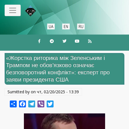
Перейти
до
основного
вмісту
«Жорстка риторика між Зеленським і
Трампом не обов’язково означає
безповоротний конфлікт»: експерт про
заяви президента США
Sumitted by on
чт, 02/20/2025 - 13:39
Share
Facebook
Telegram
Viber
Twitter