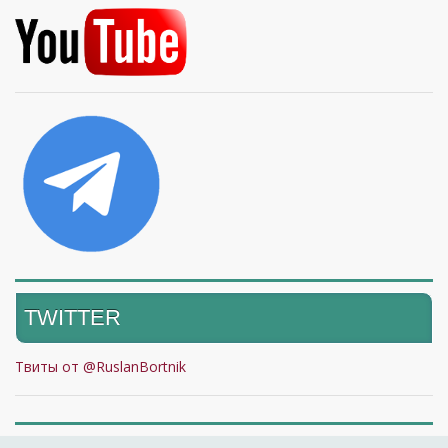
TWITTER
Твиты от @RuslanBortnik