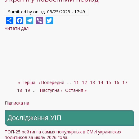
Sumitted by on
нд, 05/25/2025 - 17:49
Share
Facebook
Telegram
Viber
Twitter
Читати далі
про
Круглий
стіл:
"Майбутні
вибори
в
Україні
Перша
« Перша
у
Попередня
‹ Попередня
…
Сторінка
11
Сторінка
12
Сторінка
13
Сторінка
14
Поточна
15
Сторінка
16
Сторінк
17
Стор
Розбивка
18
сторінка
Сторінка
19
повоєнний
…
сторінка
Наступна
Наступна ›
Остання
Остання »
сторінка
на
сторінки
період"
сторінка
сторінка
Підписка на
Дослідження УIП
ТОП-25 рейтинга самых популярных в СМИ украинских
политиков за июль 2026 года.