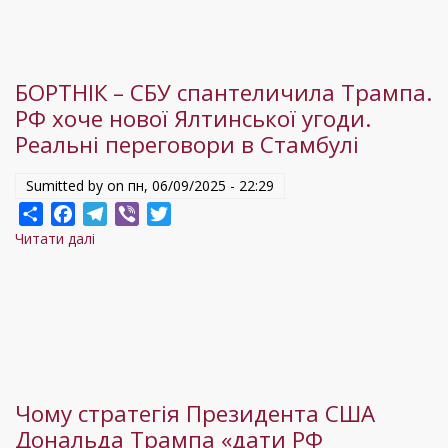
червня
2025
БОРТНІК – СБУ спантеличила Трампа.
РФ хоче нової Ялтинської угоди.
Реальні переговори в Стамбулі
Sumitted by on
пн, 06/09/2025 - 22:29
Share
Facebook
Telegram
Viber
Twitter
Читати далі
про
БОРТНІК
–
СБУ
спантеличила
Трампа.
РФ
Чому стратегія Президента США
хоче
Дональда Трампа «дати РФ
нової