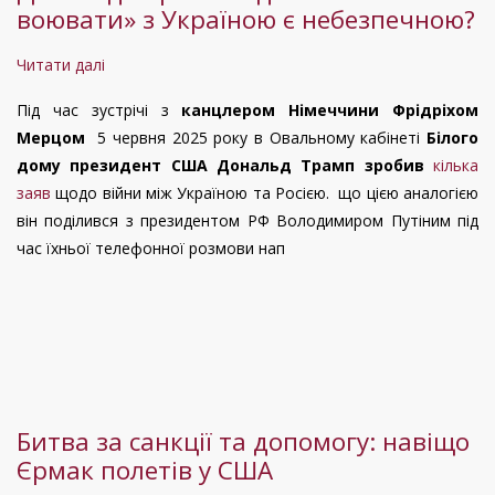
воювати» з Україною є небезпечною?
Ялтинської
угоди.
Читати далі
про
Реальні
Чому
переговори
Під час зустрічі з
канцлером Німеччини Фрідріхом
стратегія
в
Мерцом
5 червня 2025 року в Овальному кабінеті
Білого
Президента
Стамбулі
дому президент США Дональд Трамп зробив
кілька
США
заяв
щодо війни між Україною та Росією. що цією аналогією
Дональда
він поділився з президентом РФ Володимиром Путіним під
Трампа
час їхньої телефонної розмови нап
«дати
РФ
воювати»
з
Україною
є
небезпечною?
Битва за санкції та допомогу: навіщо
Єрмак полетів у США