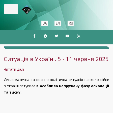
Перейти
до
основного
вмісту
Ситуація в Україні. 5 - 11 червня 2025
Читати далі
про
Ситуація
Дипломатична та воєнно-політична ситуація навколо війни
в
в Україні вступила
в особливо напружену фазу ескалації
Україні.
та тиску.
5
-
11