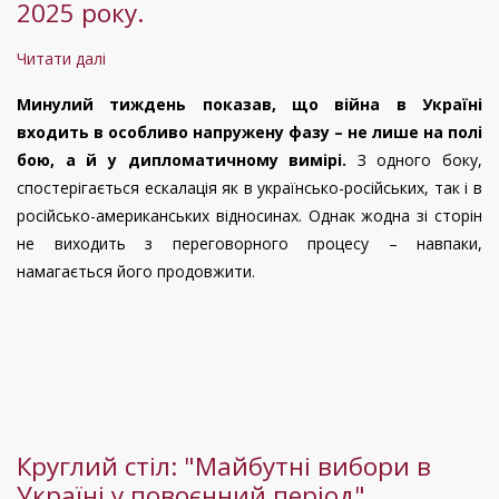
2025 року.
другого
раунду
Читати далі
про
Ситуація
Минулий тиждень показав, що війна в Україні
в
входить в особливо напружену фазу – не лише на полі
Україні.
бою, а й у дипломатичному вимірі.
З одного боку,
21
спостерігається ескалація як в українсько-російських, так і в
-
російсько-американських відносинах. Однак жодна зі сторін
28
не виходить з переговорного процесу – навпаки,
травня
намагається його продовжити.
2025
року.
Круглий стіл: "Майбутні вибори в
Україні у повоєнний період"