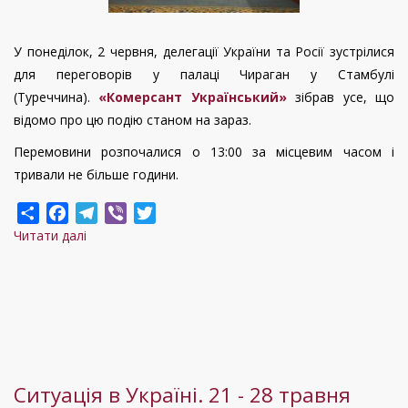
У понеділок, 2 червня, делегації України та Росії зустрілися
для переговорів у палаці Чираган у Стамбулі
(Туреччина).
«Комерсант Український»
зібрав усе, що
відомо про цю подію станом на зараз.
Перемовини розпочалися о 13:00 за місцевим часом і
тривали не більше години.
Share
Facebook
Telegram
Viber
Twitter
Читати далі
про
Перемовини
у
Стамбулі:
що
відомо
про
Ситуація в Україні. 21 - 28 травня
результати