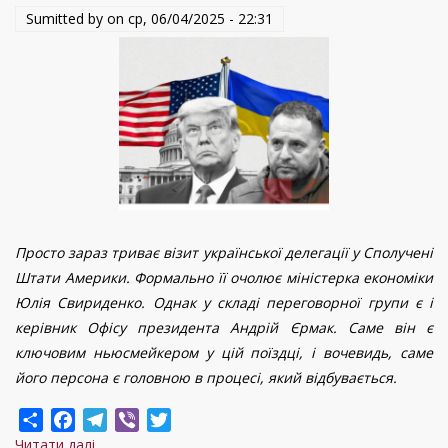
Sumitted by on
ср, 06/04/2025 - 22:31
Просто зараз триває візит української делегації у Сполучені
Штати Америки. Формально її очолює міністерка економіки
Юлія Свириденко. Однак у складі переговорної групи є і
керівник Офісу президента Андрій Єрмак. Саме він є
ключовим ньюсмейкером у цій поїздці, і вочевидь, саме
його персона є головною в процесі, який відбувається.
Share
Facebook
Telegram
Viber
Twitter
Читати далі
про