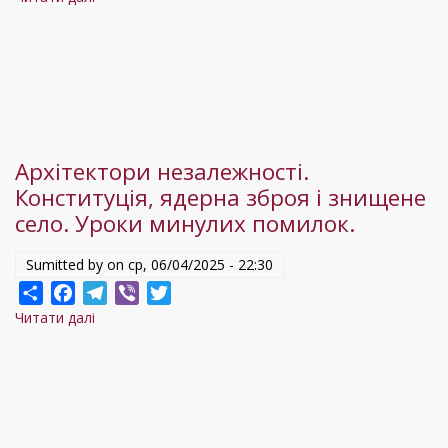
Битва
за
санкції
та
допомогу:
навіщо
Архітектори незалежності.
Єрмак
Конституція, ядерна зброя і знищене
полетів
село. Уроки минулих помилок.
у
США
Sumitted by on
ср, 06/04/2025 - 22:30
Share
Facebook
Telegram
Viber
Twitter
Читати далі
про
Архітектори
незалежності.
Конституція,
ядерна
зброя