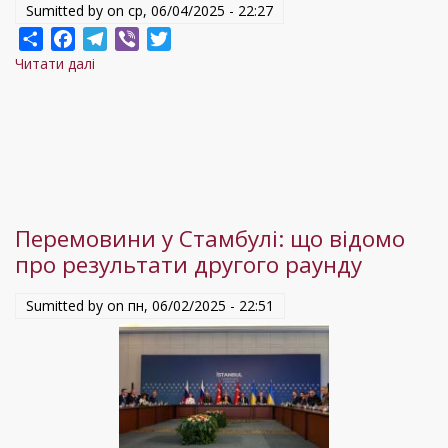
Sumitted by on
ср, 06/04/2025 - 22:27
до
Share
Facebook
Telegram
Viber
Twitter
цифрового
Читати далі
про
стрибка
Війна
|
і
Юрій
вибір
Єхануров
України.
Крим:
ціна
Перемовини у Стамбулі: що відомо
Харківських
про результати другого раунду
угод.
Конституція
Sumitted by on
пн, 06/02/2025 - 22:51
зламана.
Чому
опозиція
мовчить?