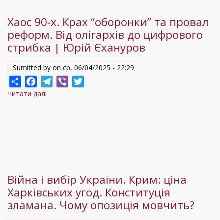
і
Хаос 90-х. Крах “оборонки” та провал
знищене
реформ. Від олігархів до цифрового
село.
стрибка | Юрій Єхануров
Уроки
минулих
Sumitted by on
ср, 06/04/2025 - 22:29
помилок.
Share
Facebook
Telegram
Viber
Twitter
Читати далі
про
Хаос
90-
х.
Крах
“оборонки”
та
Війна і вибір України. Крим: ціна
провал
Харківських угод. Конституція
реформ.
зламана. Чому опозиція мовчить?
Від
олігархів