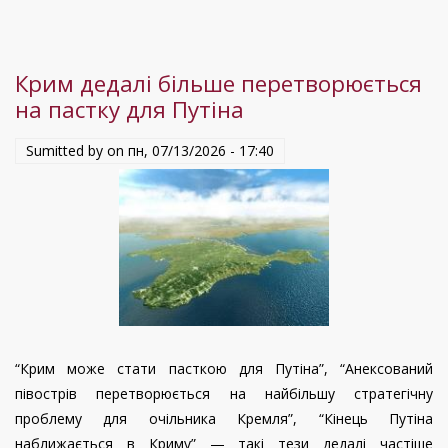
стратегічний
курс
України
Крим дедалі більше перетворюється
не
на пастку для Путіна
зміниться:
політолог
Sumitted by on
пн, 07/13/2026 - 17:40
Руслан
Бортнік
“Крим може стати пасткою для Путіна”, “Анексований
півострів перетворюється на найбільшу стратегічну
проблему для очільника Кремля”, “Кінець Путіна
наближається в Криму” — такі тези дедалі частіше