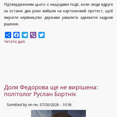
Підтвердженням цього є нещодавні події, коли люди вдруге
за останні два роки вийшли на картонковий протест, щоб
змусити керівництво держави ухвалити адекватні кадрові
рішення.
Share
Facebook
Telegram
Viber
Twitter
Читати далі
про
Внутрішні
конфлікти
не
раз
ставали
причиною
Доля Федорова ще не вирішена:
поразки.
політолог Руслан Бортнік
“Нам
вкрай
Sumitted by on
пн, 07/20/2026 - 10:36
потрібна
єдність,