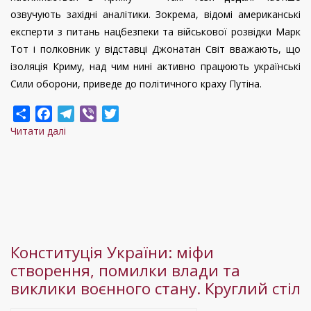
озвучують західні аналітики. Зокрема, відомі американські
експерти з питань нацбезпеки та військової розвідки Марк
Тот і полковник у відставці Джонатан Світ вважають, що
ізоляція Криму, над чим нині активно працюють українські
Сили оборони, приведе до політичного краху Путіна.
Share
Facebook
Telegram
Viber
Twitter
Читати далі
про
Крим
дедалі
більше
перетворюється
на
пастку
Конституція України: міфи
для
створення, помилки влади та
Путіна
виклики воєнного стану. Круглий стіл