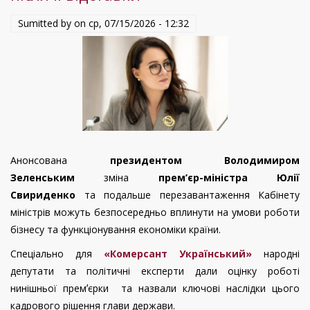
державність
Sumitted by on
ср, 07/15/2026 - 12:32
у
новій
реальності?
Анонсована
президентом Володимиром
Зеленським
зміна
прем’єр-міністра Юлії
Свириденко
та подальше перезавантаження Кабінету
міністрів можуть безпосередньо вплинути на умови роботи
бізнесу та функціонування економіки країни.
Спеціально для
«Комерсант Український»
народні
депутати та політичні експерти дали оцінку роботі
нинішньої премʼєрки та назвали ключові наслідки цього
кадрового рішення глави держави.