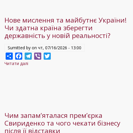
Нове мислення та майбутнє України!
Чи здатна країна зберегти
державність у новій реальності?
Sumitted by on
чт, 07/16/2026 - 13:00
Share
Facebook
Telegram
Viber
Twitter
Читати далі
про
Нове
мислення
та
майбутнє
України!
Чи
Чим запам’яталася прем’єрка
здатна
Свириденко та чого чекати бізнесу
країна
після її відставки
зберегти