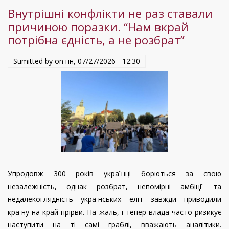
після
Внутрішні конфлікти не раз ставали
своєї
причиною поразки. “Нам вкрай
смерті:
потрібна єдність, а не розбрат”
політолог
Руслан
Sumitted by on
пн, 07/27/2026 - 12:30
Бортнік
Упродовж 300 років українці борються за свою
незалежність, однак розбрат, непомірні амбіції та
недалекоглядність українських еліт завжди приводили
країну на край прірви. На жаль, і тепер влада часто ризикує
наступити на ті самі граблі, вважають аналітики.