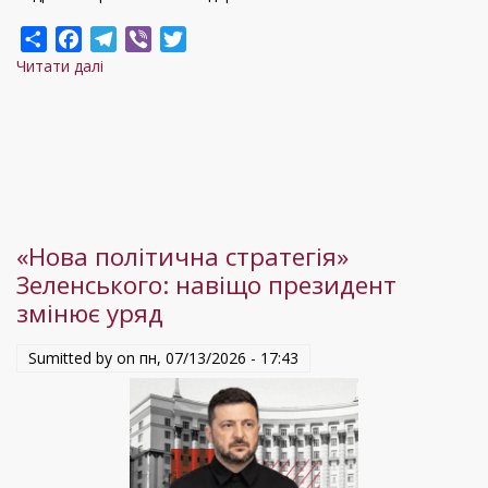
Share
Facebook
Telegram
Viber
Twitter
Читати далі
про
Чим
запам’яталася
прем’єрка
Свириденко
та
чого
«Нова політична стратегія»
чекати
Зеленського: навіщо президент
бізнесу
змінює уряд
після
її
Sumitted by on
пн, 07/13/2026 - 17:43
відставки