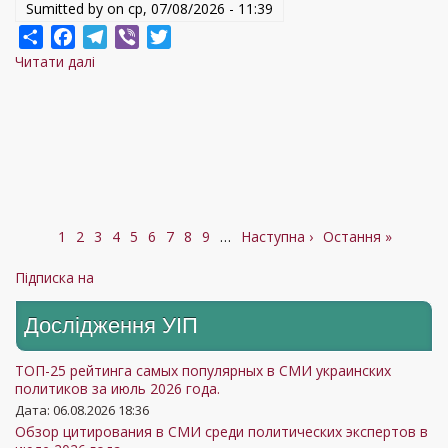
Sumitted by on
ср, 07/08/2026 - 11:39
Share
Facebook
Telegram
Viber
Twitter
Читати далі
про
Конституція
України:
міфи
створення,
помилки
влади
Поточна
1
Сторінка
2
Сторінка
3
та
Сторінка
4
Сторінка
5
Сторінка
6
Сторінка
7
Сторінка
8
Сторінка
9
…
Наступна
Наступна ›
Остання
Остання »
Розбивка
сторінка
виклики
сторінка
сторінка
на
Підписка на
сторінки
воєнного
стану.
Дослідження УIП
Круглий
стіл
ТОП-25 рейтинга самых популярных в СМИ украинских
политиков за июль 2026 года.
Дата: 06.08.2026 18:36
Обзор цитирования в СМИ среди политических экспертов в