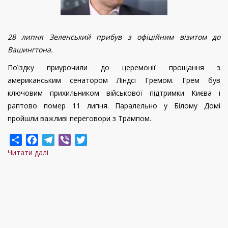
28 липня Зеленський прибув з офіційним візитом до
Вашингтона.
Поїздку приурочили до церемонії прощання з
американським сенатором Ліндсі Гремом. Грем був
ключовим прихильником військової підтримки Києва і
раптово помер 11 липня. Паралельно у Білому Домі
пройшли важливі переговори з Трампом.
Share
Facebook
Telegram
Viber
Twitter
Читати далі
про
Ліндсі
Грем
продовжує
«працювати»
навіть