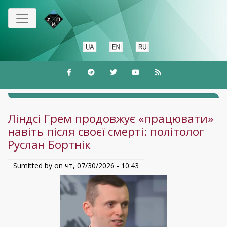
Перейти
до
основного
вмісту
Ліндсі Грем продовжує «працювати»
навіть після своєї смерті: політолог
Руслан Бортнік
Sumitted by on
чт, 07/30/2026 - 10:43