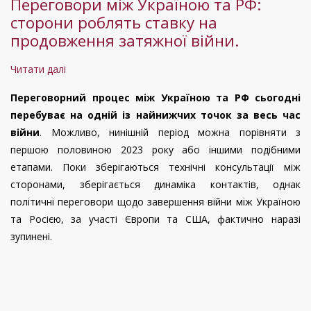
Переговори між Україною та РФ:
Руслан
сторони роблять ставку на
Бортнік
продовження затяжної війни.
Читати далі
про
Переговори
Переговорний процес між Україною та РФ сьогодні
між
перебуває на одній із найнижчих точок за весь час
Україною
війни
. Можливо, нинішній період можна порівняти з
та
першою половиною 2023 року або іншими подібними
РФ:
етапами. Поки зберігаються технічні консультації між
сторони
сторонами, зберігається динаміка контактів, однак
роблять
політичні переговори щодо завершення війни між Україною
ставку
та Росією, за участі Європи та США, фактично наразі
на
зупинені.
продовження
затяжної
війни.