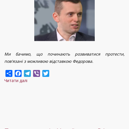
а
не
розбрат”
Ми бачимо, що починають розвиватися протести,
пов'язані з можливою відставкою Федорова.
Share
Facebook
Telegram
Viber
Twitter
Читати далі
про
Доля
Федорова
ще
не
вирішена:
політолог