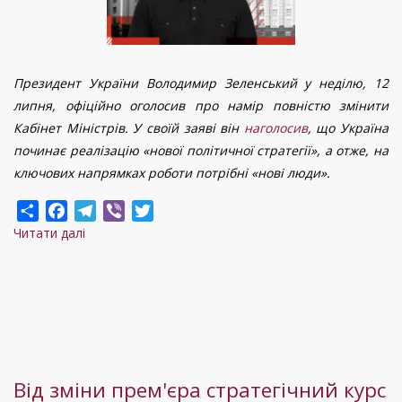
Президент України Володимир Зеленський у неділю, 12
липня, офіційно оголосив про намір повністю змінити
Кабінет Міністрів. У своїй заяві він
наголосив
, що Україна
починає реалізацію «нової політичної стратегії», а отже, на
ключових напрямках роботи потрібні «нові люди».
Share
Facebook
Telegram
Viber
Twitter
Читати далі
про
«Нова
політична
стратегія»
Зеленського:
навіщо
президент
Від зміни прем'єра стратегічний курс
змінює