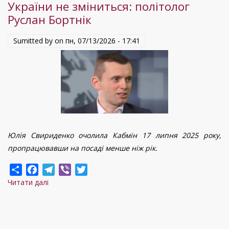
України не зміниться: політолог
уряд
Руслан Бортнік
Sumitted by on
пн, 07/13/2026 - 17:41
Юлія Свириденко очолила Кабмін 17 липня 2025 року,
пропрацювавши на посаді менше ніж рік.
Share
Facebook
Telegram
Viber
Twitter
Читати далі
про
Від
зміни
прем'єра