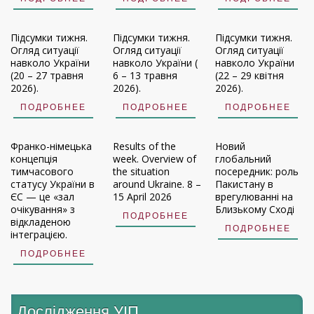
Підсумки тижня.
Підсумки тижня.
Підсумки тижня.
Огляд ситуації
Огляд ситуації
Огляд ситуації
навколо України
навколо України (
навколо України
(20 – 27 травня
6 – 13 травня
(22 – 29 квітня
2026).
2026).
2026).
ПОДРОБНЕЕ
ПОДРОБНЕЕ
ПОДРОБНЕЕ
Франко-німецька
Results of the
Новий
концепція
week. Overview of
глобальний
тимчасового
the situation
посередник: роль
статусу України в
around Ukraine. 8 –
Пакистану в
ЄС — це «зал
15 April 2026
врегулюванні на
очікування» з
Близькому Сході
ПОДРОБНЕЕ
відкладеною
ПОДРОБНЕЕ
інтеграцією.
ПОДРОБНЕЕ
Дослідження УIП