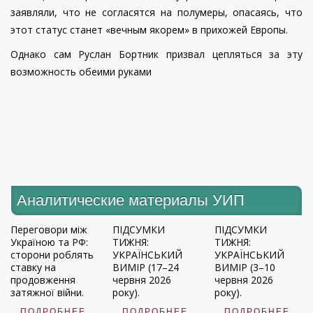
заявляли, что не согласятся на полумеры, опасаясь, что
этот статус станет «вечным якорем» в прихожей Европы.
Однако сам Руслан Бортник призвал цепляться за эту
возможность обеими руками
Аналитические материалы УИП
Переговори між
ПІДСУМКИ
ПІДСУМКИ
Україною та РФ:
ТИЖНЯ:
ТИЖНЯ:
сторони роблять
УКРАЇНСЬКИЙ
УКРАЇНСЬКИЙ
ставку на
ВИМІР (17–24
ВИМІР (3–10
продовження
червня 2026
червня 2026
затяжної війни.
року).
року).
ПОДРОБНЕЕ
ПОДРОБНЕЕ
ПОДРОБНЕЕ