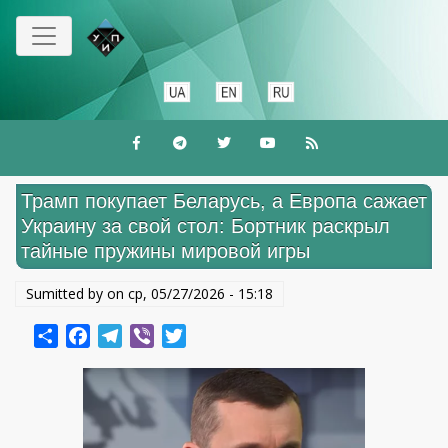
Перейти
до
основного
вмісту
Трамп покупает Беларусь, а Европа сажает
Украину за свой стол: Бортник раскрыл
тайные пружины мировой игры
Sumitted by on
ср, 05/27/2026 - 15:18
Share
Facebook
Telegram
Viber
Twitter