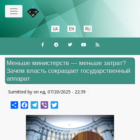
Перейти
до
основного
вмісту
Меньше министерств — меньше затрат?
Зачем власть сокращает государственный
аппарат
Sumitted by on
нд, 07/20/2025 - 22:39
Share
Facebook
Telegram
Viber
Twitter