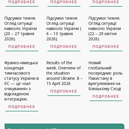
ПОДРОБНЕЕ
ПОДРОБНЕЕ
ПОДРОБНЕЕ
Підсумки тижня.
Підсумки тижня.
Підсумки тижня.
Огляд ситуації
Огляд ситуації
Огляд ситуації
навколо України
навколо України (
навколо України
(20 – 27 травня
6 – 13 травня
(22 – 29 квітня
2026).
2026).
2026).
ПОДРОБНЕЕ
ПОДРОБНЕЕ
ПОДРОБНЕЕ
Франко-німецька
Results of the
Новий
концепція
week. Overview of
глобальний
тимчасового
the situation
посередник: роль
статусу України в
around Ukraine. 8 –
Пакистану в
ЄС — це «зал
15 April 2026
врегулюванні на
очікування» з
Близькому Сході
ПОДРОБНЕЕ
відкладеною
ПОДРОБНЕЕ
інтеграцією.
ПОДРОБНЕЕ