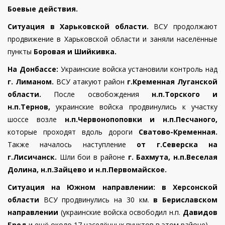
Боевые действия.
Ситуация в Харьковской области.
ВСУ продолжают
продвижение в Харьковской области и заняли населённые
пункты
Боровая и Шийкивка.
На Донбассе:
Украинские войска установили контроль над
г. Лиманом.
ВСУ атакуют район
г.Кременная Луганской
области.
После освобождения
н.п.Торского и
н.п.Тернов,
украинские войска продвинулись к участку
шоссе возле
н.п.Червонопоповки и н.п.Песчаного,
которые проходят вдоль дороги
Сватово-Кременная.
Также началось наступление
от г.Северска на
г.Лисичанск.
Шли бои в районе
г. Бахмута, н.п.Веселая
Долина, н.п.Зайцево и н.п.Первомайское.
Ситуация на Южном направлении:
в Херсонской
области
ВСУ продвинулись на 30 км.
в Бериславском
направлении
(украинские войска освободил н.п.
Давидов
Брод
и ещё около 17 населённых пунктов в этом районе)
.