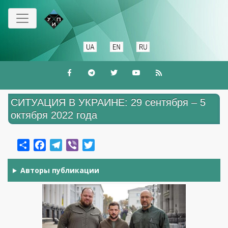
Перейти
к
основному
содержанию
СИТУАЦИЯ В УКРАИНЕ: 29 сентября – 5
октября 2022 года
Share
Facebook
Telegram
Viber
Twitter
Авторы публикации