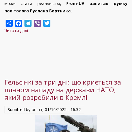
може стати реальністю,
From-UA запитав думку
політолога Руслана Бортника.
Share
Facebook
Telegram
Viber
Twitter
Читати далі
про
Руслан
Бортник.
Чи
завершить
Трамп
війну
Гельсінкі за три дні: що криється за
в
планом нападу на держави НАТО,
Україні
який розробили в Кремлі
за
півроку?
Sumitted by on
чт, 01/16/2025 - 16:32