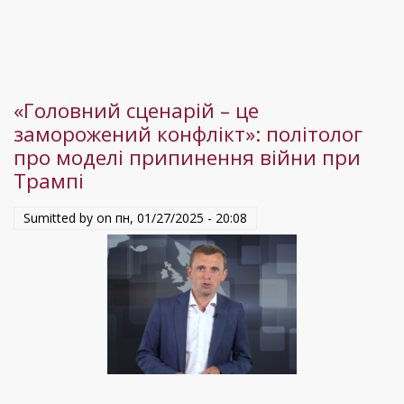
за
припинення
війни,
і
«Головний сценарій – це
соціологія
заморожений конфлікт»: політолог
це
про моделі припинення війни при
підтверджує»:
Трампі
політолог
про
Sumitted by on
пн, 01/27/2025 - 20:08
нове
опитування
Socis