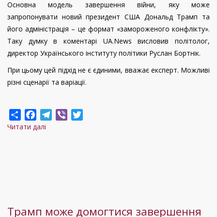
Основна модель завершення війни, яку може
запропонувати новий президент США Дональд Трамп та
його адміністрація – це формат «замороженого конфлікту».
Таку думку в коментарі UA.News висловив політолог,
директор Українського інституту політики Руслан Бортнік.
При цьому цей підхід не є єдиними, вважає експерт. Можливі
різні сценарії та варіації.
Share
Facebook
Telegram
Viber
Twitter
Читати далі
про
«Головний
сценарій
–
це
заморожений
конфлікт»:
Трамп може домогтися завершення
політолог