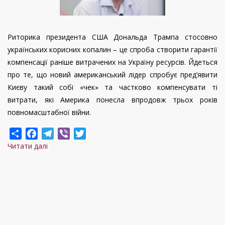
Риторика президента США Дональда Трампа стосовно
українських корисних копалин – це спроба створити гарантії
компенсації раніше витрачених на Україну ресурсів. Йдеться
про те, що новий американський лідер спробує пред’явити
Києву такий собі «чек» та частково компенсувати ті
витрати, які Америка понесла впродовж трьох років
повномасштабної війни.
Share
Facebook
Telegram
Viber
Twitter
Читати далі
про
«Це
політична
гра
та
спроба
пред’явити