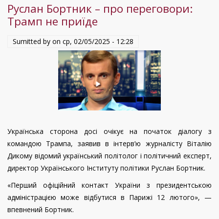
Руслан Бортник – про переговори:
чек
Трамп не приїде
Україні»:
експерт
Sumitted by on
ср, 02/05/2025 - 12:28
про
плани
Трампа
на
українські
надра
Українська сторона досі очікує на початок діалогу з
командою Трампа, заявив в інтерв’ю журналісту Віталію
Дикому відомий український політолог і політичний експерт,
директор Українського Інституту політики Руслан Бортник.
«Перший офіційний контакт України з президентською
адміністрацією може відбутися в Парижі 12 лютого», —
впевнений Бортник.