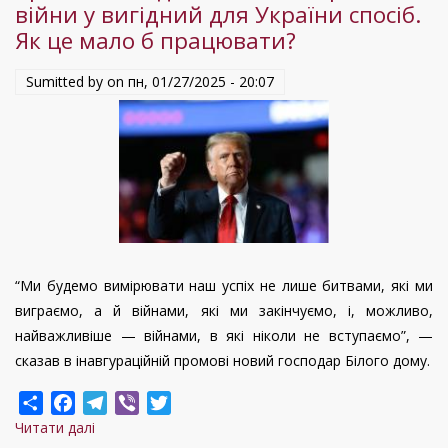
війни у вигідний для України спосіб.
про
Як це мало б працювати?
моделі
припинення
Sumitted by on
пн, 01/27/2025 - 20:07
війни
при
Трампі
“Ми будемо вимірювати наш успіх не лише битвами, які ми
виграємо, а й війнами, які ми закінчуємо, і, можливо,
найважливіше — війнами, в які ніколи не вступаємо”, —
сказав в інавгураційній промові новий господар Білого дому.
Share
Facebook
Telegram
Viber
Twitter
Читати далі
про