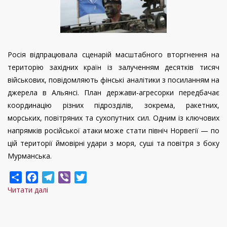
Росія відпрацювала сценарій масштабного вторгнення на
територію західних країн із залученням десятків тисяч
військових, повідомляють фінські аналітики з посиланням на
джерела в Альянсі. План держави-агресорки передбачає
координацію різних підрозділів, зокрема, ракетних,
морських, повітряних та сухопутних сил. Одним із ключових
напрямків російської атаки може стати північ Норвегії — по
цій території ймовірні удари з моря, суші та повітря з боку
Мурманська.
Share
Facebook
Telegram
Viber
Twitter
Читати далі
про
Гельсінкі
за