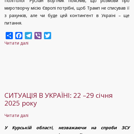
Політолог Руслан Бортник пояснив, що розмови про
миротворчу місію Європі потрібні, щоб Трамп не списував її
з рахунків, але чи буде цей контингент в Україні – ще
питання.
Share
Facebook
Telegram
Viber
Twitter
Читати далі
про
50
тисяч
–
це
максимальна
кількість
СИТУАЦІЯ В УКРАЇНІ: 22 –29 січня
готових
2025 року
до
застосування
Читати далі
про
військ
СИТУАЦІЯ
усіх
У Курській області,
незважаючи на спроби ЗСУ
В
країн