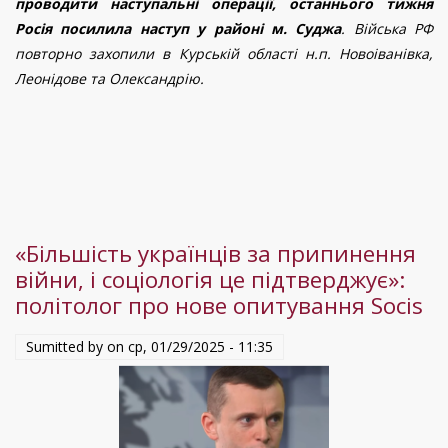
проводити наступальні операції, останнього тижня
УКРАЇНІ:
Європи,
Росія посилила наступ у районі м. Суджа
. Війська РФ
22
-
повторно захопили в Курській області н.п. Новоіванівка,
–
політолог
Леонідове та Олександрію.
29
про
січня
миротворців
2025
року
«Більшість українців за припинення
війни, і соціологія це підтверджує»:
політолог про нове опитування Socis
Sumitted by on
ср, 01/29/2025 - 11:35