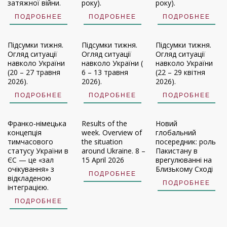
затяжної війни.
року).
року).
ПОДРОБНЕЕ
ПОДРОБНЕЕ
ПОДРОБНЕЕ
Підсумки тижня.
Підсумки тижня.
Підсумки тижня.
Огляд ситуації
Огляд ситуації
Огляд ситуації
навколо України
навколо України (
навколо України
(20 – 27 травня
6 – 13 травня
(22 – 29 квітня
2026).
2026).
2026).
ПОДРОБНЕЕ
ПОДРОБНЕЕ
ПОДРОБНЕЕ
Франко-німецька
Results of the
Новий
концепція
week. Overview of
глобальний
тимчасового
the situation
посередник: роль
статусу України в
around Ukraine. 8 –
Пакистану в
ЄС — це «зал
15 April 2026
врегулюванні на
очікування» з
Близькому Сході
ПОДРОБНЕЕ
відкладеною
ПОДРОБНЕЕ
інтеграцією.
ПОДРОБНЕЕ