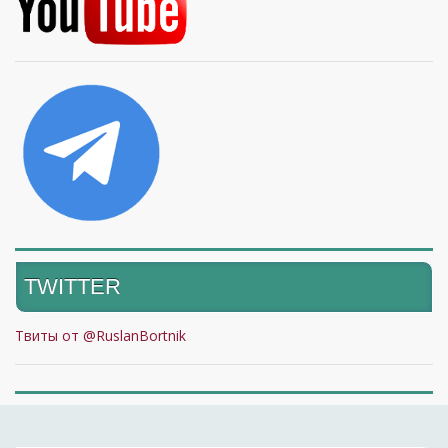
TWITTER
Твиты от @RuslanBortnik