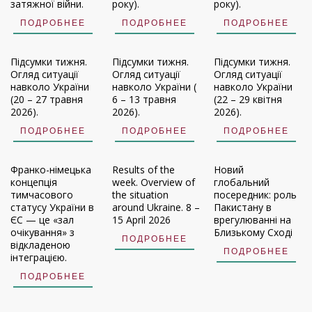
затяжної війни.
року).
року).
ПОДРОБНЕЕ
ПОДРОБНЕЕ
ПОДРОБНЕЕ
Підсумки тижня.
Підсумки тижня.
Підсумки тижня.
Огляд ситуації
Огляд ситуації
Огляд ситуації
навколо України
навколо України (
навколо України
(20 – 27 травня
6 – 13 травня
(22 – 29 квітня
2026).
2026).
2026).
ПОДРОБНЕЕ
ПОДРОБНЕЕ
ПОДРОБНЕЕ
Франко-німецька
Results of the
Новий
концепція
week. Overview of
глобальний
тимчасового
the situation
посередник: роль
статусу України в
around Ukraine. 8 –
Пакистану в
ЄС — це «зал
15 April 2026
врегулюванні на
очікування» з
Близькому Сході
ПОДРОБНЕЕ
відкладеною
ПОДРОБНЕЕ
інтеграцією.
ПОДРОБНЕЕ