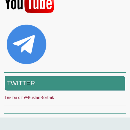
TWITTER
Твиты от @RuslanBortnik