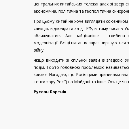
центральних китайських телеканалах зі зверне
економічна, політична та геополітична синхроні
При цьому Китай не хоче виглядати союзником 
санкцій, відповідати за дії РФ, в тому числі в
зближуватися. Але найцікавіше — глибина ки
модернізації. Всі ці питання зараз вирішуються
війну.
Якщо виходити зі спільної заяви із згадкою Ук
подій. Тобто головною проблемою називається 
кризи». Нагадаю, що Росія цими причинами вва
точки зору Росії) на Майдані та інше. Ось це яв
Руслан Бортнік