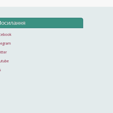
Посилання
cebook
legram
itter
utube
s