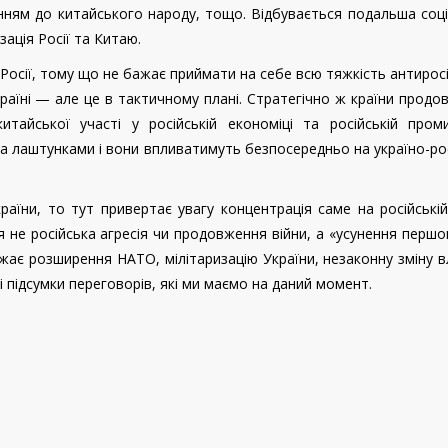
нням до китайського народу, тощо. Відбувається подальша соц
зація Росії та Китаю.
Росії, тому що не бажає приймати на себе всю тяжкість антирос
 Україні — але це в тактичному плані. Стратегічно ж країни прод
тайської участі у російській економіці та російській проми
 за лаштунками і вони впливатимуть безпосередньо на україно-ро
раїни, то тут привертає увагу концентрація саме на російській
не російська агресія чи продовження війни, а «усунення перш
жає розширення НАТО, мілітаризацію України, незаконну зміну в
ні підсумки переговорів, які ми маємо на даний момент.