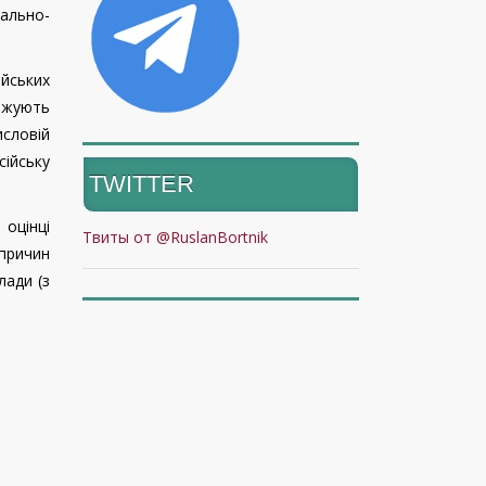
іально-
ійських
овжують
словій
сійську
TWITTER
 оцінці
Твиты от @RuslanBortnik
опричин
лади (з