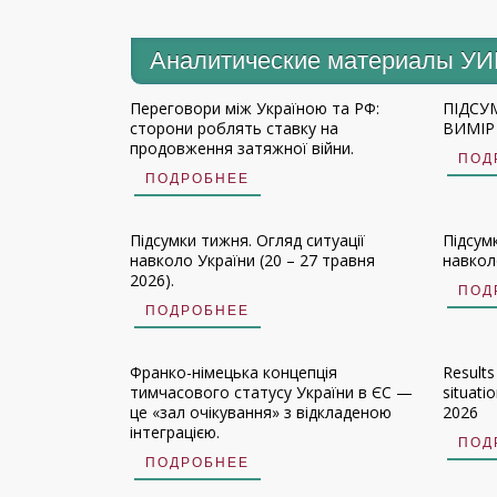
Аналитические материалы У
Переговори між Україною та РФ:
ПІДСУ
сторони роблять ставку на
ВИМІР 
продовження затяжної війни.
ПОД
ПОДРОБНЕЕ
Підсумки тижня. Огляд ситуації
Підсум
навколо України (20 – 27 травня
навколо
2026).
ПОД
ПОДРОБНЕЕ
Франко-німецька концепція
Results
тимчасового статусу України в ЄС —
situati
це «зал очікування» з відкладеною
2026
інтеграцією.
ПОД
ПОДРОБНЕЕ