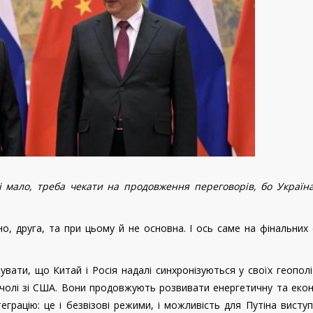
Сі мало, треба чекати на продовження переговорів, бо Украї
но, друга, та при цьому й не основна. І ось саме на фінальних
вати, що Китай і Росія надалі синхронізуються у своїх геопол
 чолі зі США. Вони продовжують розвивати енергетичну та еко
еграцію: це і безвізові режими, і можливість для Путіна висту