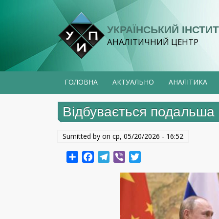
Перейти
до
УКРАЇНСЬКИЙ ІНСТИТ
основного
АНАЛІТИЧНИЙ ЦЕНТР
вмісту
ГОЛОВНА
АКТУАЛЬНО
АНАЛІТИКА
Відбувається подальша с
Sumitted by on
ср, 05/20/2026 - 16:52
Share
Facebook
Telegram
Viber
Twitter