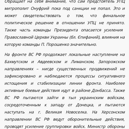
Обращает на себя внимание, что сам предстоятель УПЦ
митрополит Онуфрий пока под санкции не попал. Это и
может
свидетельствовать
о том, что
финальное
политическое решение
в отношении УПЦ не принято.
Также часть команды Президента опасается усиления
Православной Церкви Украины
(бл. Єпифаний)
, влияния на
которую команды П. Порошенко значительно.
На фронте ВС РФ продолжает локальные наступление на
Бахмутском и Авдеевском и Лиманском, Запорожском
направлениях – нигде существенных продвижений не
зафиксировано и наблюдаются процессы ситуативного
истощения и стабилизации линии фронта. Наиболее
активные боевые действия идут в районе Донбасса. Также
ВС РФ пытаются зайти в тыл украинским войскам,
сосредоточенным к западу от Донецка, и
пытаются
наступать
на г. Великая Новоселка. На Херсонском
направлении ВС РФ ведут оборонительные действия,
проводят усиление группировки войск. Министр обороны