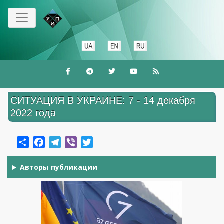
Перейти
к
основному
содержанию
СИТУАЦИЯ В УКРАИНЕ: 7 - 14 декабря
2022 года
Share
Facebook
Telegram
Viber
Twitter
Авторы публикации