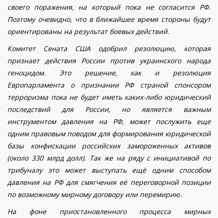
своего поражения
, на которы
й пока
не
согласится РФ.
Поэтому очевидно, что в ближайшее время стороны будут
ориентированы на результат боевых действий.
Комитет Сената США одобрил резолюцию, которая
признает действия России против украинского народа
геноцидом.
Это решение
, как и резолюция
Европарламента о признании РФ страной спонсором
терроризма пока не будет иметь каких-либо юридический
последствий для России
, но является важным
инструментом давления на РФ, может
послужи
ть
еще
одним правовым поводом для
формирования юридической
базы
конфискации российских замороженных активов
(около 330 млрд долл). Так же на ряду с инициативой по
трибуналу это может выступать ещё одним способом
давления на РФ для смягчения её переговорной позиции
по возможному мирному договору или перемирию.
На фоне приостановленного процесса мирных