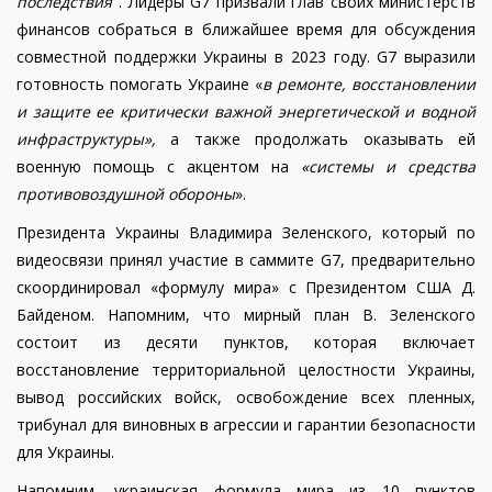
последствия
".
Лидеры G7 призвали глав своих министерств
финансов собраться в ближайшее время для обсуждения
совместной поддержки Украины в 2023 году. G7 выразили
готовность помогать Украине «
в ремонте, восстановлении
и защите ее критически важной энергетической и водной
инфраструктуры»,
а также продолжать оказывать ей
военную помощь с акцентом на
«системы и средства
противовоздушной обороны
».
Президента Украины Владимира Зеленского, который по
видеосвязи принял участие в саммите G7, предварительно
скоординировал «формулу мира» с Президентом США Д.
Байденом. Напомним, что мирный план В. Зеленского
состоит из десяти пунктов, которая включает
восстановление территориальной целостности Украины,
вывод российских войск, освобождение всех пленных,
трибунал для виновных в агрессии и гарантии безопасности
для Украины.
Напомним, украинская формула мира из 10 пунктов