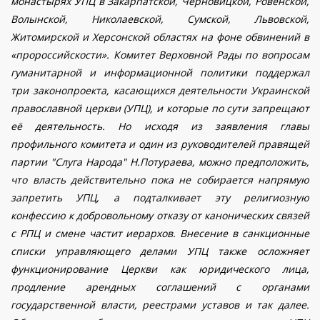
монастырях УПЦ в Закарпатской, Черновицкой, Ровенской,
Волынской, Николаевской, Сумской, Львовской,
Житомирской и Херсонской областях
на фоне обвинений в
«пророссийскости»
. Комитет Верховной Рады по вопросам
гуманитарной и информационной политики поддержал
три законопроекта, касающихся деятельности Украинской
православной церкви (УПЦ), и которые по сути запрещают
её деятельность. Но исходя из заявления главы
профильного комитета и один из руководителей правящей
партии "Слуга Народа" Н.Потураева, можно предположить,
что власть действительно пока не собирается напрямую
запретить УПЦ
, а подталкивает эту религиозную
конфессию к добровольному отказу от канонических связей
с РПЦ и смене частит иерархов
.
Внесение в санкционные
списки управляющего делами УПЦ также осложняет
функционирование Церкви как юридического лица,
продление арендных соглашений с органами
государственной власти
, реестрами уставов и так далее
.