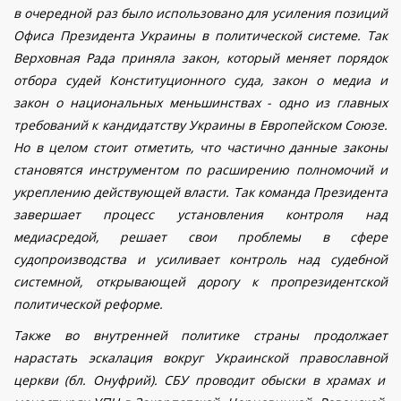
в очередной раз было использовано для усиления позиций
Офиса Президента Украины в политической системе
. Так
Верховная Рада приняла закон, который меняет порядок
отбора судей Конституционного суда, закон о медиа и
закон о национальных меньшинствах - одно из главных
требований к кандидатству Украины в Европейском Союзе.
Но в целом стоит отметить, что частично данные законы
становятся инструментом по расширению полномочий и
укреплению действующей власти. Так команда Президента
завершает процесс установления контроля над
медиасредой, решает свои проблемы в сфере
судопроизводства
и усиливает контроль над судебной
системной
,
открывающей дорогу к пропрезидентской
политической реформе
.
Также во внутренней политике страны продолжает
нарастать
эскалация вокруг
Украинск
ой
православн
ой
церк
ви (бл. Онуфрий)
. СБУ проводит обыски в храмах и