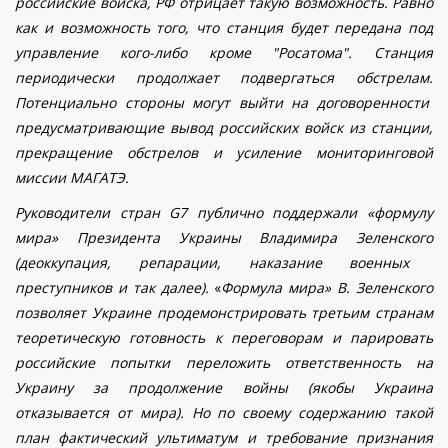
российские войска, РФ отрицает такую возможность. Равно
как и возможность того, что станция будет передана под
управление кого-либо кроме "Росатома". Станция
периодически продолжает подвергаться обстрелам.
Потенциально стороны могут выйти на договоренности
предусматривающие вывод российских войск из станции,
прекращение обстрелов и усиление мониторинговой
миссии МАГАТЭ.
Руководители стран G7
публично поддержали
«формулу
мира» Президента Украины Владимира Зеленского
(деоккупация, репарации, наказание военных
преступников и так далее)
.
«
Ф
ормула мира» В. Зеленского
позволяет
Украине продемонстрировать третьим странам
теоретическую готовность
к переговорам
и парировать
российские попытки переложить ответственность на
Украину за продолжение войны (якобы Украина
отказывается от мира)
. Но по своему содержанию такой
план фактически
й ультиматум и требование признания