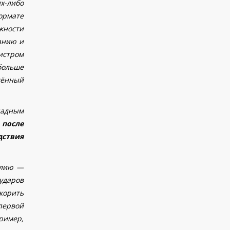
х-либо
ормате
жности
анию и
истром
больше
лённый
падным
 после
дствия
алию —
ударов
корить
первой
ример,