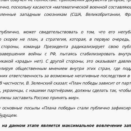
лично, поскольку касаются «математической военной составляю
вленные западным союзникам (США, Великобритании, Фр
ублично, может свидетельствовать о том, что его непуб
 скорее не план, а стратегия, которая, в первую очередь,
стороны, команда Президента радикализирует свою пуб
завершения войны с РФ, пытаясь стабилизировать внут
какой «зрады» нет). С другой стороны, это оказывает давле
лируя общественным мнением внутри этих стран, где под
 них ответственность за возможные негативные последствия в 
 частности, В. Зеленский сказал: «План победы зависит от пар
ы, украинцы, с нашими партнёрами, должны сделать так, чтобы
должны заставить Россию принять мир».
е основные посылы «Плана победы» стали публично зафиксир
будущем.
 на данном этапе является максимальное вовлечение за