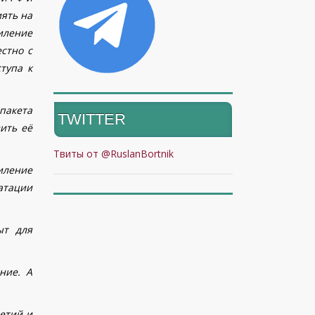
иять на
иление
стно с
тупа к
пакета
TWITTER
ить её
Твиты от @RuslanBortnik
иление
атации
ыт для
ние. А
етий и