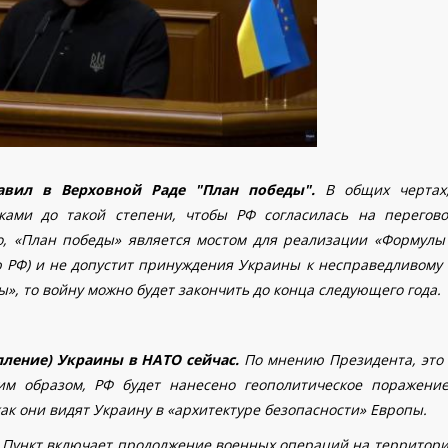
авил в Верховной Раде "План победы".
В общих чертах
ками до такой степени, чтобы РФ согласилась на перегов
го, «План победы» является мостом для реализации «Формулы
ию РФ) и не допустит принуждения Украины к несправедливому 
ы», то войну можно будет закончить до конца следующего года.
пление) Украины в НАТО сейчас.
По мнению Президента, это 
им образом, РФ будет нанесено геополитическое поражение
ак они видят Украину в «архитектуре безопасности» Европы.
.
Пункт включает продолжение военных операций на территори