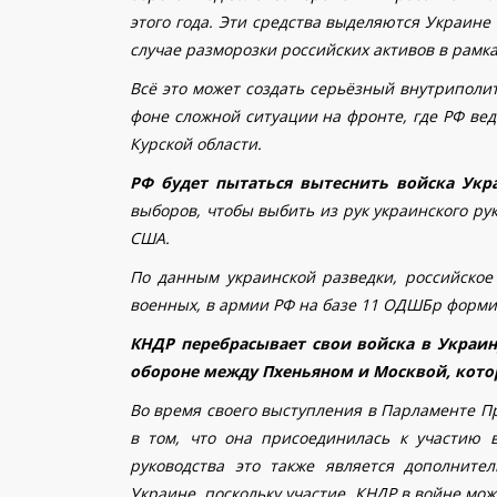
этого года. Эти средства выделяются Украине 
случае разморозки российских активов в рамк
Всё это может создать серьёзный внутриполит
фоне сложной ситуации на фронте, где РФ ве
Курской области.
РФ будет пытаться вытеснить войска Укр
выборов, чтобы выбить из рук украинского р
США.
По данным украинской разведки, российское
военных,
в армии РФ на базе 11 ОДШБр форми
КНДР перебрасывает свои войска в Украи
обороне между Пхеньяном и Москвой, котор
Во время своего выступления в Парламенте П
в том, что она присоединилась к участию 
руководства это также является дополнит
Украине, поскольку участие КНДР в войне мож