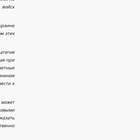
 войск
краине
м этих
атегия
гая при
ветные
анения
вести к
 может
довыми
казать
твенно