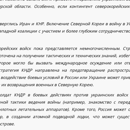
рской области. Особенно, если контингент северокорейских
дверглись Иран и КНР. Включение Северной Кореи в войну в У
адной коалиции с участием и более глубоким сотрудничество
рейских войск пока представляется немногочисленным.
Стр
точена на получении тактических и технических знаний, избе
оторое могло бы вызвать международное осуждение или от
 стратегия КНДР направлена на предотвращение распростр
 воздействие боевых условий в России или Украине может при
 их возвращения военных в Северную Корею.
солдат КНДР в боевых действиях против украинских войск
ной тактики ведения войны (например, знакомство с пере
лотных летательных аппаратов). Кроме того, Россия может о
, в создании атомной подводной лодки, что может сущес
строве.