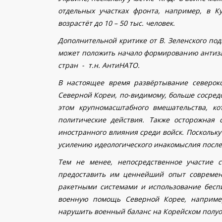
отдельных участках фронта, например, в Ку
возрастёт до 10 – 50 тыс. человек.
Дополнительной критике от В. Зеленского по
может положить начало формированию антизап
стран - т.н. АнтиНАТО.
В настоящее время развёртывание североко
Северной Кореи, по-видимому, больше сосредо
этом крупномасштабного вмешательства, к
политические действия. Также осторожная
иностранного влияния среди войск. Поскольку
усилению идеологического инакомыслия после
Тем не менее, непосредственное участие 
предоставить им ценнейший опыт современ
ракетными системами и использование беспи
военную помощь Северной Корее, например
нарушить военный баланс на Корейском полуо