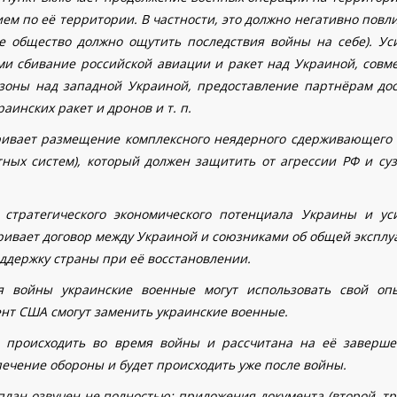
м по её территории. В частности, это должно негативно повл
е общество должно ощутить последствия войны на себе). Ус
и сбивание российской авиации и ракет над Украиной, совме
зоны над западной Украиной, предоставление партнёрам дос
инских ракет и дронов и т. п.
ривает размещение комплексного неядерного сдерживающего 
ных систем), который должен защитить от агрессии РФ и суз
стратегического экономического потенциала Украины и ус
тривает договор между Украиной и союзниками об общей эксплу
ддержку страны при её восстановлении.
 войны украинские военные могут использовать свой оп
нт США смогут заменить украинские военные.
 происходить во время войны и рассчитана на её заверше
печение обороны и будет происходить уже после войны.
план озвучен не полностью: приложения документа (второй, тр