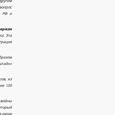
другим
вопрос
и РФ и
держан
о). Эта
трация
бразом
штайн»
ров, из
ее 150
 войны
оторый
 в июне