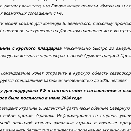
с учётом риска того, что Европа может понести убытки на эту 
ах возможных соглашений с РФ.
ический кризис для команды В. Зеленского, поскольку происх
дёт активное наступление на Донецком направлении и контрата
аины с Курского плацдарма
максимально быстро до америк
уководства козырь в переговорах с новой Администрацией През
 командование хочет отправить в Курскую область северокор
руется специальный батальон численностью до 3000 человек.
ну для поддержки РФ в соответствии с соглашением о вз
ое было подписано в июне 2024 года
.
резидент Украины В. Зеленский фактически обвинил Северную
в войне против Украины. Информационно со стороны украи
ельной попыткой втянуть западные страны в военные проц
ет изменить баланс сил и привести к поражению украинских в