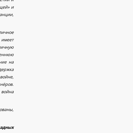
щей» и
анции,
личное
 имеет
личную
реннюю
ние на
держка
войне,
тнёров.
 война
ованы,
падных