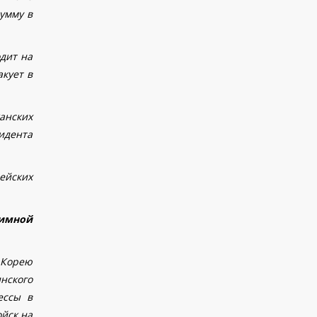
сумму в
одит на
кует в
анских
идента
ейских
аимной
 Корею
нского
ессы в
ойск на