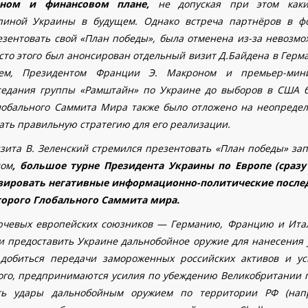
ном и финансовом плане,
не допуская при этом каки
пиной Украины в будущем. Однако встреча партнёров в ф
езентовать свой «План победы», была отменена из-за невозмо
сто этого был анонсирован отдельный визит Д.Байдена в Герм
ем, Президентом Франции Э. Макроном и премьер-мин
аседания группы «Рамштайн» по Украине до выборов в США 
Глобального Саммита Мира также было отложено на неопреде
рать правильную стратегию для его реализации.
визита В. Зеленский стремился презентовать «План победы» за
лом
, большое турне Президента Украины по Европе (сразу
зировать негативные информационно-политические после
торого Глобального Саммита мира.
ключевых европейских союзников — Германию, Францию и Ит
и предоставить Украине дальнобойное оружие для нанесения 
добиться передачи замороженных российских активов и ус
того, предпринимаются усилия по убеждению Великобритании 
ть удары дальнобойным оружием по территории РФ (нап