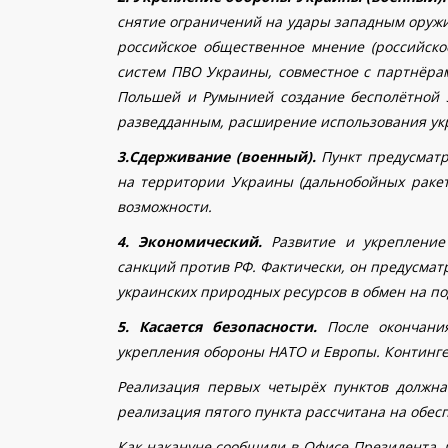
снятие ограничений на удары западным оружие
российское общественное мнение (российско
систем ПВО Украины, совместное с партнёрам
Польшей и Румынией создание бесполётной 
разведданным, расширение использования укра
3.Сдерживание (военный).
Пункт предусмат
на территории Украины (дальнобойных ракет
возможности.
4. Экономический.
Развитие и укрепление 
санкций против РФ. Фактически, он предусма
украинских природных ресурсов в обмен на по
5. Касается безопасности.
После окончания
укрепления обороны НАТО и Европы. Континге
Реализация первых четырёх пунктов должна
реализация пятого пункта рассчитана на обес
Как накануне сообщили в Офисе Президента, 