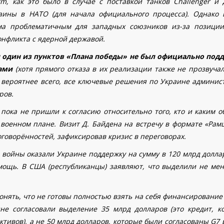
, как это было в случае с поставкой танков Challenger и 
аины в НАТО (для начала официального процесса). Однако 
ма проблематичным для западных союзников из-за позици
онфликта с ядерной державой.
и один из пунктов «Плана победы» не был официально под
ами
(хотя прямого отказа в их реализации также не прозвучал
о, вероятнее всего, все ключевые решения по Украине админис
ров.
 пока не пришли к согласию относительно того, кто и каким о
военном плане. Визит Д. Байдена на встречу в формате «Рам
оговорённостей, зафиксировав кризис в переговорах.
 войны оказали Украине поддержку на сумму в 120 млрд долла
мощь. В США (республиканцы) заявляют, что выделили не мен
онять, что не готовы полностью взять на себя финансирование
не согласовали выделение 35 млрд долларов (это кредит, к
ктивов), а не 50 млрд долларов, которые были согласованы G7