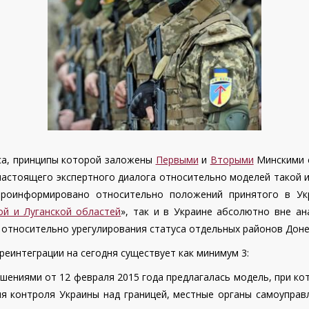
са, принципы которой заложены
Первыми
и
Вторыми
Минскими с
настоящего экспертного диалога относительно моделей такой ин
проинформировано относительно положений принятого в Ук
ой и Луганской областей
», так и в Украине абсолютно вне а
относительно урегулирования статуса отдельных районов Доне
еинтеграции на сегодня существует как минимум 3:
шениями от 12 февраля 2015 года предлагалась модель, при ко
ия контроля Украины над границей, местные органы самоупр