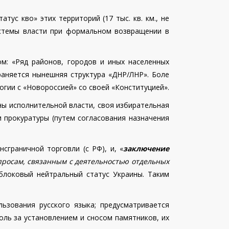
ус кво» этих территорий (17 тыс. кв. км., не
истемы власти при формальном возвращении в
ом: «Ряд районов, городов и иных населенных
раняется нынешняя структура «ДНР/ЛНР». Боле
огии с «Новороссией» со своей «Конституцией».
ны исполнительной власти, своя избирательная
и прокуратуры (путем согласования назначения
сграничной торговли (с РФ), и, «
заключение
росам, связанным с деятельностью отдельных
еблоковый нейтральный статус Украины. Таким
ьзования русского языка; предусматривается
оль за установлением и сносом памятников, их