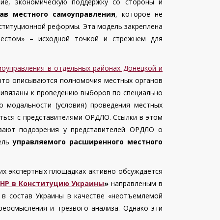
ние, экономическую поддержку со стороны и
ав местного самоуправления
, которое не
ституционной реформы. Эта модель закреплена
шестом» – исходной точкой и стрежнем для
оуправления в отдельных районах Донецкой и
змыто описываются полномочия местных органов
ривязаны к проведению выборов по специально
 модальности (условия) проведения местных
аться с представителями ОРДЛО. Ссылки в этом
ывают подозрения у представителей ОРДЛО о
дель
управляемого расширенного местного
их экспертных площадках активно обсуждается
ЛНР в Конституцию Украины
»
направленым в
я в состав Украины в качестве «неотъемлемой
реосмысления и трезвого анализа. Однако эти