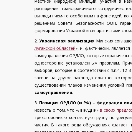
местной (народной) милиции, участия в на
расширение трансграничного сотрудничеств
выглядит чем-то особенным на фоне идей, ко
решением Совета Безопасности ООН, гаран
формирования Украиной и сепаратистами свои
2.
Украинская реализация
Минских соглашен
Луганской областей
», и, фактически, являетс
самоуправления ОРДЛО, которые ограничены с
односторонне установленным правилам. При
выборов, которые в соответствии с п.п.4, 12
законе на другое законодательство, котор
существовании планов изменения условий пр
самоуправления
.
3.
Позиция ОРДЛО
(и РФ) – федерация ил
новость о том, что «ЛНР/ДНР»
в своих предло
трехстороннюю контактную группу по урегули
части». В такого рода обсуждениях хватает 