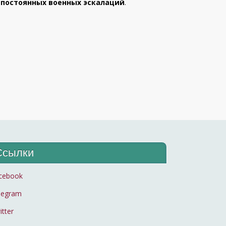
 постоянных военных эскалаций
.
Ссылки
cebook
legram
itter