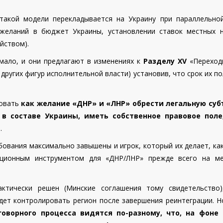
акой модели перекладывается на Украину при параллельно
еланий в бюджет Украины, установлении ставок местных н
йством).
мало, и они предлагают в изменениях к
Разделу ХV
«Переход
 других фигур исполнительной власти) установив, что срок их 
зовать
как желание «ДНР» и «ЛНР» обрести легальную суб
 в составе Украины, иметь собственное правовое поле
ы
.
бования максимально завышены и игрок, который их делает, как
ционным инструментом для «ДНР/ЛНР» прежде всего на ме
актически решен (Минские соглашения тому свидетельство
удет контролировать регион после завершения реинтеграции. 
оворного процесса видятся по-разному, что, на фоне