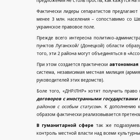
предложения не столь просты, как кажутся на п
Фактически лидеры сепаратистов предлагают У
менее 3 млн. населения – сопоставимо со Ш
украинское правовое поле.
Прежде всего интересна политико-администра
пунктов Луганской/ (Донецкой) области обра
того, эти 2 района могут объединяться в «Асс
При этом создается практически
автономная 
система, независимая местная милиция (армия
руководителей этих ведомств).
Боле того, «ДНР/ЛНР» хотят получить право
договоров с иностранными государствами
и
районов с особым статусом
». К дополнению 
образом фактически реализовывается претенз
В гуманитарной сфере
так же подразумева
контроль местной власти над всеми культурны