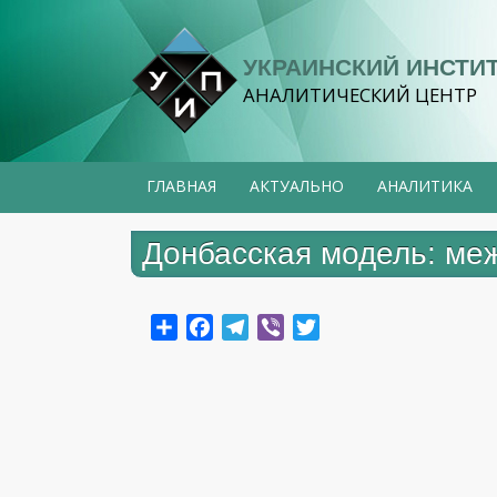
Перейти
к
УКРАИНСКИЙ ИНСТИ
основному
АНАЛИТИЧЕСКИЙ ЦЕНТР
содержанию
ГЛАВНАЯ
АКТУАЛЬНО
АНАЛИТИКА
Донбасская модель: ме
Share
Facebook
Telegram
Viber
Twitter