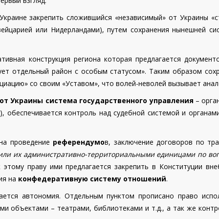
ервый взгляд.
краине закрепить сложившийся «независимый» от Украины «стат
вейцарией или Нидерландами), путем сохранения нынешней с
тивная конструкция региона которая предлагается документ
зует отдельный район с особым статусом». Таким образом сох
оциацию» со своим «Уставом», что волей-неволей вызывает анал
от Украины система государственного управления
– орга
), обеспечивается контроль над судебной системой и органам
 на проведение
референдумо
в, заключение договоров по тран
ли их административно-территориальными единицами по воп
к этому праву ими предлагается закрепить в Конституции вн
ия на
конфедеративную систему отношений
.
ется автономия. Отдельным пунктом прописано право испол
ми объектами – театрами, библиотеками и т.д., а так же контр