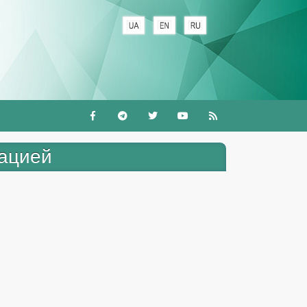
+
рацией