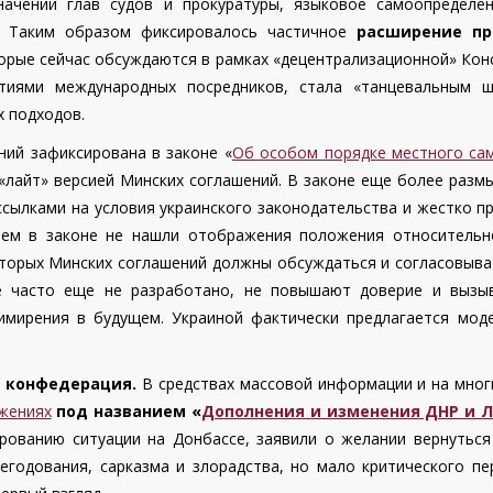
значении глав судов и прокуратуры, языковое самоопределе
а. Таким образом фиксировалось частичное
расширение пр
торые сейчас обсуждаются в рамках «децентрализационной» Кон
тиями международных посредников, стала «танцевальным 
х подходов.
ий зафиксирована в законе «
Об особом порядке местного сам
я «лайт» версией Минских соглашений. В законе еще более ра
сылками на условия украинского законодательства и жестко п
чем в законе не нашли отображения положения относительно
 Вторых Минских соглашений должны обсуждаться и согласовыв
ое часто еще не разработано, не повышают доверие и выз
имирения в будущем. Украиной фактически предлагается мо
и конфедерация.
В средствах массовой информации и на мног
жениях
под названием «
Дополнения и изменения ДНР и 
рованию ситуации на Донбассе, заявили о желании вернутьс
негодования, сарказма и злорадства, но мало критического пе