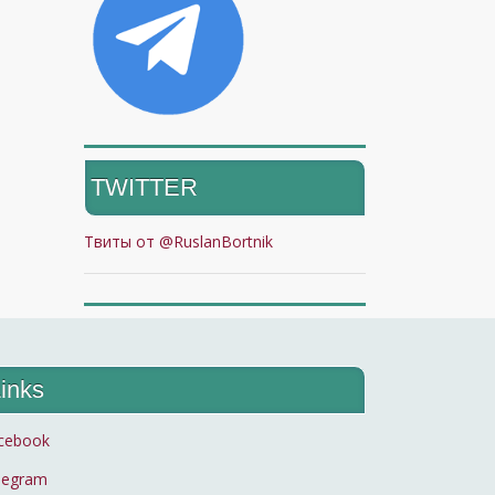
TWITTER
Твиты от @RuslanBortnik
inks
cebook
legram