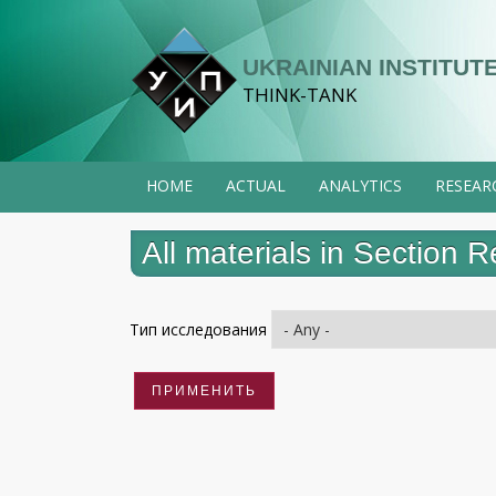
Skip
to
UKRAINIAN INSTITUTE
main
THINK-TANK
content
HOME
ACTUAL
ANALYTICS
RESEAR
All materials in Section 
Тип исследования