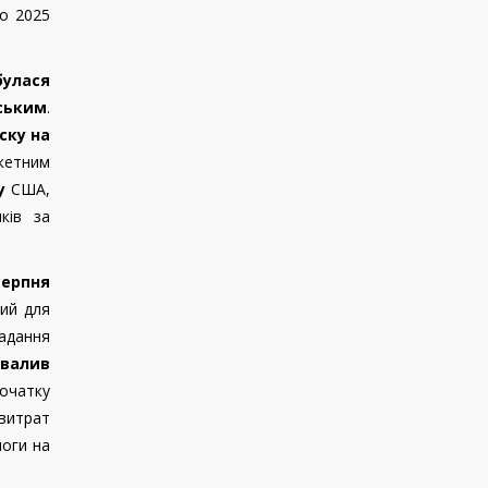
го 2025
булася
ським
.
ску на
акетним
ку
США,
ків за
серпня
ний для
надання
валив
початку
 витрат
моги на