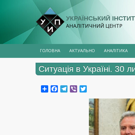
Перейти
до
УКРАЇНСЬКИЙ ІНСТИТ
основного
АНАЛІТИЧНИЙ ЦЕНТР
вмісту
ГОЛОВНА
АКТУАЛЬНО
АНАЛІТИКА
Ситуація в Україні. 30 л
Share
Facebook
Telegram
Viber
Twitter