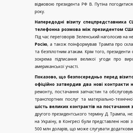
відмовою президента РФ В. Путіна погодитися
року.
Напередодні візиту спецпредставника СШ
телефонна розмова між президентом США
Під час переговорів Зеленський наголосив на н
Росію
, а також поінформував Трампа про склад
та безпілотним атакам. Крім того, президенти
зокрема підписання великої угоди про виро
американської участі.
Показово, що безпосередньо перед візи
офіційно затвердив два нові контракти 
ремонту, постачання запчастин та обслуговув
транспортних послуг та матеріально-технічно
шість великих контрактів на постачання 
другого президентського терміну Д. Трампа, н
на Україну, в Конгресі були представлені нові
500 млн
доларів, що може слугувати додатковим