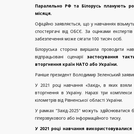
Паралельно РФ та Білорусь планують роз
місяця
.
Офіційно заявляється, що у навчаннях візьмут
спостерігачі від ОБСЄ. За оцінками експертів
забезпечення може сягати 100 тисяч осіб.
Білоруська сторона вирішила проводити на
відпрацьовані сценарії
застосування такти
вторгнення країн НАТО або України.
Раніше президент Володимир Зеленський заявив,
У 2021 році навчання «Захід», в яких взял
вторгнення в Україну. Наразі три комплекси
кілометрів від Рівненської області України.
У рамках "Захід-2025"
можуть здійснюватися б
гіперзвукового або інформаційного тиску.
У 2021 році навчання використовувалися