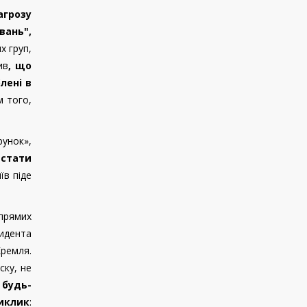
агрозу
вань",
х груп,
ив
, що
лені в
м того,
рунок»,
 стати
їв піде
прямих
зидента
Кремля.
ску, не
 будь-
иклик
: