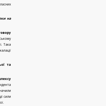
власних
пки на
говору
ському
і. Така
алації
ьої та
плексу
зидента
значили
ії сили
ої.