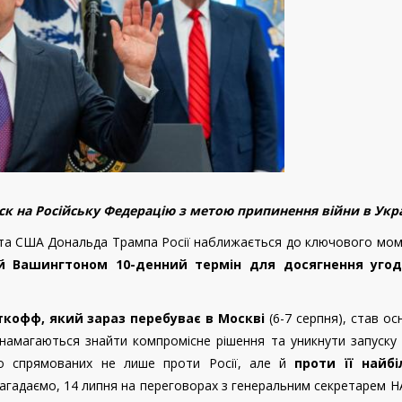
 на Російську Федерацію з метою припинення війни в Укра
нта США Дональда Трампа Росії наближається до ключового мом
ий Вашингтоном 10-денний термін для досягнення уго
ткофф, який зараз перебуває в Москві
(6-7 серпня), став о
намагаються знайти компромісне рішення та уникнути запуску 
но спрямованих не лише проти Росії, але й
проти її найб
агадаємо, 14 липня на переговорах з генеральним секретарем 