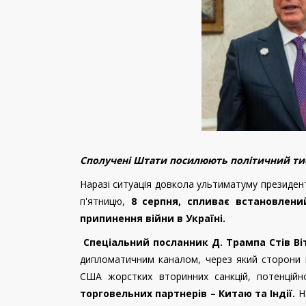
Сполучені Штати посилюють політичний тиск
Наразі ситуація довкола ультиматуму президе
п'ятницю,
8 серпня, спливає встановлен
припинення війни в Україні.
Спеціальний посланник Д. Трампа Стів Ві
дипломатичним каналом, через який сторони 
США жорстких вторинних санкцій, потенцій
торговельних партнерів – Китаю та Індії.
Н