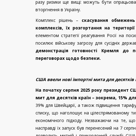
разу ризики ще вищі: можуть бути опрацьовані
вторгнення в Україну.
Комплекс рішень –
скасування обмежень
комплексів, їх розгортання на територі
елементом стратегії реагування Росії на посил
посилює військову загрозу для сусідніх держа
демонстрація готовності Кремля до п
переговорах щодо безпеки.
США ввели нові імпортні мита для десятків 
На початку серпня 2025 року президент С
мит для десятків країн – зокрема, 15% д
39%
для Швейцарії
,
а також підвищення тарифу
списку
,
що наголошує на цілеспрямованому тис
економічного підходу
.
Незважаючи на те, що
насправді їх запуск був перенесений на 7 серп
дозволить митній і прикордонній службі США