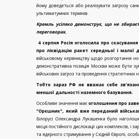
йому доведеться або реалізувати загрозу санкц
ультиматумних термінів.
Кремль усіляко демонструє, що не збираєт
переговорах.
4 серпня Росія оголосила про скасуванн
про ліквідацію ракет середньої і малої 
військовому керівництву щодо розгортання нов
демонстративна позиція Москви може бути зу
військових загроз та проведення стратегічних н
Тобто зараз РФ не вважає себе зв'яза
меншої дальності наземного базування.
Особливе значення має
оголошення про заве
"Орєшник", який вже переданий військ
Білорусі Олександра Лукашенка було наголошен
місця постійного дислокації цих комплексів, і за
та ядерного стримування у Східній Європі, осо