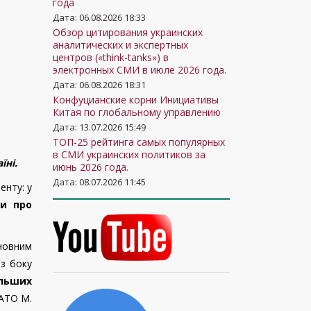
года
Дата: 06.08.2026 18:33
Обзор цитирования украинских
аналитических и экспертных
центров («think-tanks») в
электронных СМИ в июле 2026 года.
Дата: 06.08.2026 18:31
Конфуцианские корни Инициативы
Китая по глобальному управлению
Дата: 13.07.2026 15:49
ТОП-25 рейтинга самых популярных
в СМИ украинских политиков за
їні.
июнь 2026 года.
Дата: 08.07.2026 11:45
енту: у
ди про
сновним
з боку
ільших
НАТО М.