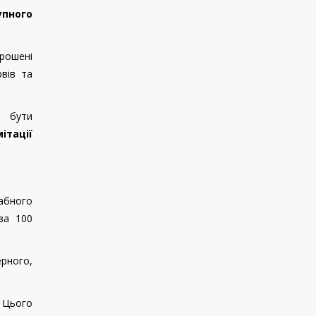
упного
прошені
рвів та
ь бути
ітації
абного
за 100
ерного,
. Цього