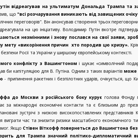
утін відреагував на ультиматум Дональда Трампа та з
явив, що
"всі розчарування виникають від завищених очіку
лічних переговорів". Він анонсував створення трьох переговорни
дреагувала на цю ініціативу. Володимир Путін вкотре підтверд
аються незмінними і знову послався на свої заяви, зроб
ну мету «викорінення причин хто породив цю кризу».
Крі
безпеки Росії та України у ширшому європейському контексті.
ямого конфлікту з Вашингтоном
і шукає «символічний пода
в би капітуляцією для В. Путіна. Одним з таких варіантів
може
ою
- припинення ракетних і безпілотних ударів, очікується, що Ки
оффа до Москви з російського боку курує
голова Фонду 
дає за міжнародні економічні контакти та є близьким до пре
лановані зустрічі з низкою високопоставлених представників 
 виграти час та знизити ризики масштабного економічного ти
вимог. Якщо
Стівен Віткофф повернеться до Вашингтона без
ворить для Трампа значний політико-дипломатичний в