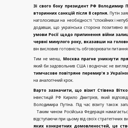
Зі свого боку президент РФ Володимир П
вторинних санкцій після 8 серпня.
Путін за
наголосивши на необхідності "спокійних і непуб
додавши, що українська сторона позитивно ві
умови Росії щодо припинення війни залиш
червні минулого року, вказавши на голов
він висловив готовність обговорювати питання 
Тим не менш,
Москва прагне уникнути пр
який би задовольнив США і водночас не вигляда
тимчасове повітряне перемир'я з Україн
на аналогічний крок.
Варто зазначити, що візит Стівена Вітк
інвестицій РФ Кирило Дмитрієв, який відпові
Володимира Путіна. Під час візиту також зап
Таким чином Російська Федерація намагається
відступаючи при цьому від своїх стратегічних 
яких конкретних домовленостей, це ст