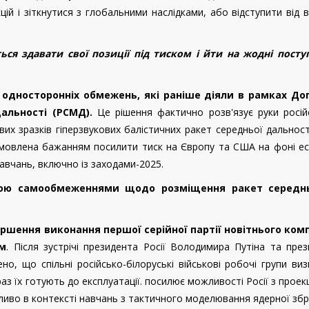
ій і зіткнутися з глобальними наслідками, або відступити від 
ься здавати свої позиції під тиском і йти на жодні посту
я односторонніх обмежень, які раніше діяли в рамках До
дальності (РСМД).
Це рішення фактично розв'язує руки росій
их зразків гіперзвукових балістичних ракет середньої дальност
мовлена бажанням посилити тиск на Європу та США на фоні еск
авчань, включно із заходами-2025.
ною самообмеженнями щодо розміщення ракет середн
ршення виконання першої серійної партії новітнього ком
ам
. Після зустрічі президента Росії Володимира Путіна та пре
о, що спільні російсько-білоруські військові робочі групи ви
раз їх готують до експлуатації. посилює можливості Росії з проекц
бливо в контексті навчань з тактичного моделювання ядерної збр