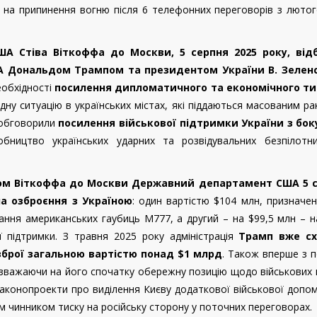
 на припинення вогню після 6 телефонних переговорів з люто
А Стіва Віткоффа до Москви, 5 серпня 2025 року, від
 Дональдом Трампом та президентом України В. Зелен
еобхідності
посилення дипломатичного та економічного ти
ну ситуацію в українських містах, які піддаються масованим р
 обговорили
посилення військової підтримки України з бо
бництво українських ударних та розвідувальних безпілотни
том Віткоффа до Москви Державний департамент США 5 
на озброєння з Україною
: один вартістю $104 млн, призначе
ання американських гаубиць M777, а другий – на $99,5 млн – 
ї підтримки. З травня 2025 року адміністрація
Трамп вже сх
зброї загальною вартістю понад $1 млрд
. Також вперше з 
езважаючи на його спочатку обережну позицію щодо військових
 законопроекти про виділення Києву додаткової військової допо
 чинником тиску на російську сторону у поточних переговорах.