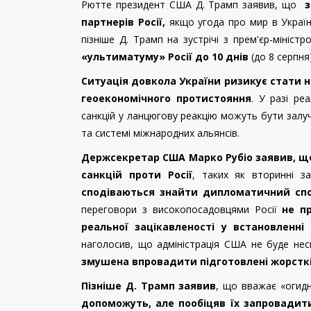
Рютте президент США Д. Трамп заявив, що
з
партнерів Росії,
якщо угода про мир в Україні
пізніше Д. Трамп на зустрічі з прем'єр-мініс
«ультиматуму» Росії до 10 днів
(до 8 серпня)
Ситуація довкола України ризикує стати 
геоекономічного протистояння
. У разі ре
санкцій у ланцюгову реакцію можуть бути залуче
та системі міжнародних альянсів.
Держсекретар США Марко Рубіо заявив, щ
санкцій проти Росії
, таких як вторинні з
сподіваються знайти дипломатичний спос
переговори з високопосадовцями Росії
не п
реальної зацікавленості у встановленні
наголосив, що адміністрація США не буде нес
змушена впровадити підготовлені жорсткі
Пізніше Д. Трамп заявив
, що вважає «огидн
допоможуть, але пообіцяв їх запровадит