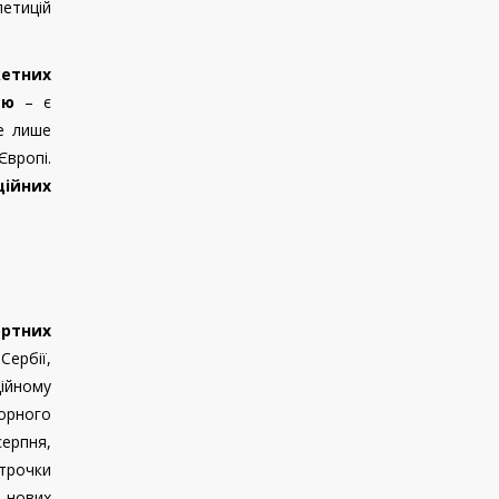
петицій
етних
сю
– є
не лише
Європі.
ійних
ортних
 Сербії
,
ційному
орного
ерпня,
строчки
 нових