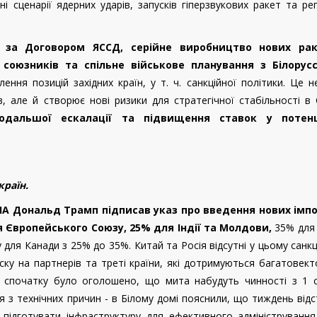
 сценарії ядерних ударів, запусків гіперзвукових ракет та ре
 за Договором ЯССД, серійне виробництво нових рак
ї союзників та спільне військове планування з Білорус
ення позицій західних країн, у т. ч. санкційної політики. Це 
в, але й створює нові ризики для стратегічної стабільності в 
одальшої ескалації та підвищення ставок у потенц
країн.
ША Дональд Трамп підписав указ про введення нових імп
ля
Європейського
Союзу, 25%
для Індії та Молдови
,
35%
для
 для
Канади з 25%
до
35%.
Китай та Росія відсутні у цьому санк
ку на партнерів та треті країни
, які
дотримуються багатовект
 спочатку було оголошено, що
мита набудуть чинності з 1 с
ня з технічних причин - в Білому домі пояснили, що тиждень від
 підготувати інфраструктуру для ефективного адміністрування