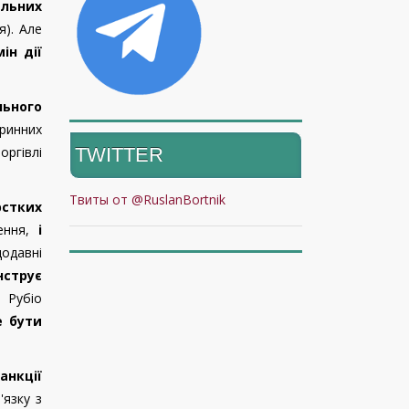
ельних
я). Але
ін дії
льного
ринних
TWITTER
оргівлі
Твиты от @RuslanBortnik
рстких
ження,
і
одавні
нструє
 Рубіо
 бути
анкції
'язку з