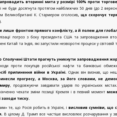
апровадить вторинні мита у розмірі 100% проти торгов
 не буде досягнута протягом найближчих 50 днів (до 2 вересн
тром Великобританії К. Стармером оголосив
, що скорочує терм
.
не лише фронтом прямого конфлікту, а й полем для глоба
алізації погроз з боку президента США та запровадження вто
ні Китай та Індія, які запустили незворотні процеси у світовій т
о Сполучені Штати прагнуть уникнути запровадження жо
аходи проти покупців російської нафти та банківські обме
іб припинення війни в Україні.
Однак він визнав, що нещ
ринесли прогресу, а Москва, за його словами, не демо
 миру
, продовжуючи завдавати ударів по українських містах.
кінченно чекати зміни позиції Кремля і в певний момент
може
 заходи тиску.
им» те, що Росія робить в Україні, і
висловив сумніви, що с
и.
В цілому Д. Трамп все частіше висловлює розчарування у зв