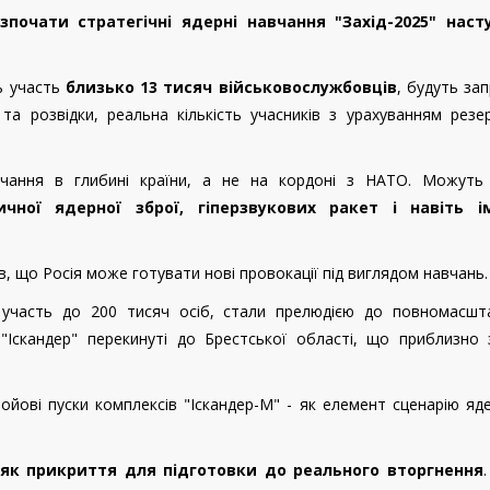
почати стратегічні ядерні навчання "Захід-2025"
наст
ь участь
близько 13 тисяч військовослужбовців
, будуть за
 та розвідки, реальна кількість учасників з урахуванням резе
вчання в глибині країни, а не на кордоні з НАТО. Можут
чної ядерної зброї, гіперзвукових ракет і навіть ім
 що Росія може готувати нові провокації під виглядом навчань.
и участь до 200 тисяч осіб, стали прелюдією до повномасшт
 "Іскандер" перекинуті до Брестської області, що приблизно 
ойові пуски комплексів "Іскандер-М"
- як елемент
сценарію яд
 як прикриття для підготовки до реального вторгнення