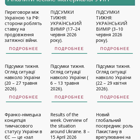
Переговори між
ПІДСУМКИ
ПІДСУМКИ
Україною та РФ:
ТИЖНЯ:
ТИЖНЯ:
сторони роблять
УКРАЇНСЬКИЙ
УКРАЇНСЬКИЙ
ставку на
ВИМІР (17–24
ВИМІР (3–10
продовження
червня 2026
червня 2026
затяжної війни.
року).
року).
ПОДРОБНЕЕ
ПОДРОБНЕЕ
ПОДРОБНЕЕ
Підсумки тижня.
Підсумки тижня.
Підсумки тижня.
Огляд ситуації
Огляд ситуації
Огляд ситуації
навколо України
навколо України (
навколо України
(20 – 27 травня
6 – 13 травня
(22 – 29 квітня
2026).
2026).
2026).
ПОДРОБНЕЕ
ПОДРОБНЕЕ
ПОДРОБНЕЕ
Франко-німецька
Results of the
Новий
концепція
week. Overview of
глобальний
тимчасового
the situation
посередник: роль
статусу України в
around Ukraine. 8 –
Пакистану в
ЄС — це «зал
15 April 2026
врегулюванні на