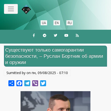
Перейти
до
основного
вмісту
Существуют только самогарантии
безопасности, – Руслан Бортник об армии
и оружии
Sumitted by on
пн, 09/08/2025 - 07:10
Share
Facebook
Telegram
Viber
Twitter