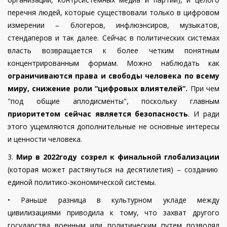
перечня людей, которые существовали только в цифровом
измерении
– блогеров, инфлюэнсиров, музыкатов,
стендаперов и так далее
. Сейчас в политических системах
власть возвращается к более четким понятным
концентрированным формам. Можно наблюдать как
ограничиваются права и свободы человека по всему
миру
, снижение роли “цифровых влиятелей”
.
При чем
"под общие аплодисменты", поскольку главным
приоритетом сейчас является безопасность
. И ради
этого ущемляются дополнительные не основные интересы
и ценности человека.
3.
Мир в 2022году созрел к финальной глобализации
(которая может растянуться на десятилетия) – созданию
единой политико-экономической системы
.
•
Р
аньше разница в культурном укладе между
цивилизациями приводила к тому, что захват другого
государства военным или политическим путем позволял