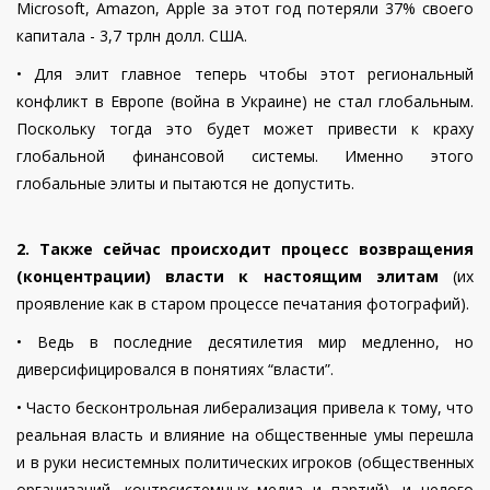
Microsoft, Amazon, Apple за этот год потеряли 37% своего
капитала - 3,7 трлн долл. США.
•
Для элит главное теперь чтобы этот региональный
конфликт в Европе (война в Украине) не стал глобальным.
Поскольку тогда это будет может привести к краху
глобальной финансовой системы. Именно этого
глобальные элиты и пытаются не допустить.
2. Также сейчас происходит процесс возвращения
(концентрации) власти к настоящим элитам
(их
проявление как в старом процессе печатания фотографий).
•
Ведь в последние десятилетия мир медленно, но
диверсифицирова
лся в понятиях “
власт
и”
.
•
Часто бесконтрольная либерализация привела к тому, что
реальная власть и влияние на общественные умы перешла
и в руки
несистемных
политических игроков
(общественных
организаций, контрсистемных медиа и партий)
, и целого