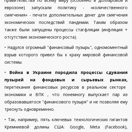
правительства по всему миру (особенно в долларовой и
еврозоне) запускали политику - «количественного
смягчения» - печати дополнительных денег для смягчения
экономических последствий пандемии. Таким образом
также были запущены процессы стагфляции (инфляция +
отсутствие экономического роста).
•
Надулся огромный "финансовый пузырь", одномоментный
взрыв которого привел бы к краху мировой финансовой
системы.
•
Война в Украине породила процессы сдувания
пузырей на фондовых и сырьевых рынках,
перетекания финансовых ресурсов в реальном секторе
экономики и ВПК , что понемногу выпускает пар из
образовавшегося "финансового пузыря" и не позволяя ему
треснуть одновременно.
•
Так, например, пять ключевых технологических гигантов
Кремниевой долины США: Google, Meta (Facebook),