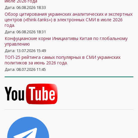
июле 2026 года
Центр исследований
Дата: 06.08.2026 18:33
21
армии, конверсии и
15
11
11
Обзор цитирования украинских аналитических и экспертных
центров («think-tanks») в электронных СМИ в июле 2026
разоружения
года.
Центр исследований
Дата: 06.08.2026 18:31
проблем
Конфуцианские корни Инициативы Китая по глобальному
22
11
8
11
управлению
гражданского
Дата: 13.07.2026 15:49
общества
ТОП-25 рейтинга самых популярных в СМИ украинских
Платформа "Нова
политиков за июнь 2026 года.
23
8
8
11
Дата: 08.07.2026 11:45
країна"
Киевский центр
политических
24
7
11
исследований и
конфликтологии
25
Институт Кеннана
13
11
10
Украинский Центр
26
Европейской
11
9
10
Политики