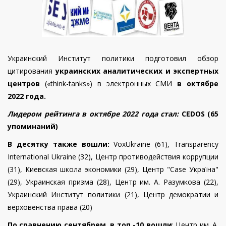
Украинский Институт политики
подготовил обзор
цитирования
украинских аналитических и экспертных
центров
(«think-tanks»)
в электронных СМИ
в
октябре
2022 года.
Лидером рейтинга в
октябре 2022 года
стал:
CEDOS (65
упоминаний)
В десятку также вошли:
VoxUkraine
(61),
Transparency
International
Ukraine
(32), Центр противодействия коррупции
(31), Киевская школа экономики (29), Центр "
Case
Україна"
(29), Украинская призма (28),
Центр им. А. Разумкова (22),
Украинский Институт политики (21), Центр демократии и
верховенства права (20)
По сравнению с
ентябрем
, в топ -10 вошли
:
Центр им. А.