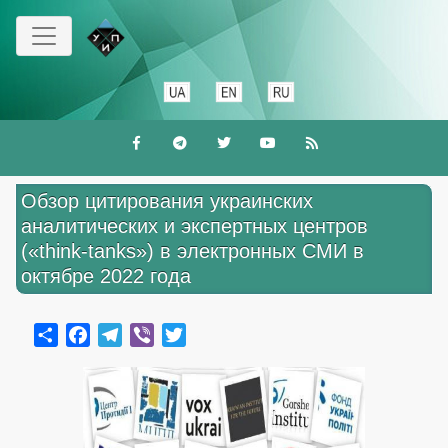
Перейти
до
основного
вмісту
Обзор цитирования украинских
аналитических и экспертных центров
(«think-tanks») в электронных СМИ в
октябре 2022 года
Share
Facebook
Telegram
Viber
Twitter