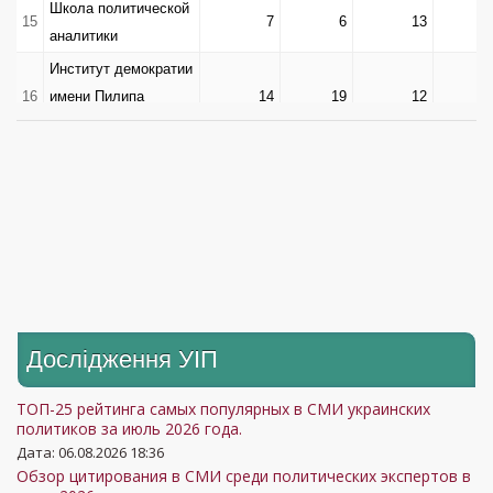
Школа политической
15
7
6
13
аналитики
Институт демократии
16
имени Пилипа
14
19
12
Орлика
Европейский
институт
17
11
10
12
политической
культуры
Центр «Третий
18
8
5
12
сектор»
Институт
Дослідження УIП
19
Евроатлантического
16
12
11
сотрудничества
ТОП-25 рейтинга самых популярных в СМИ украинских
Офис эффективного
политиков за июль 2026 года.
20
регулирования
15
8
11
Дата: 06.08.2026 18:36
Обзор цитирования в СМИ среди политических экспертов в
(BRDO)