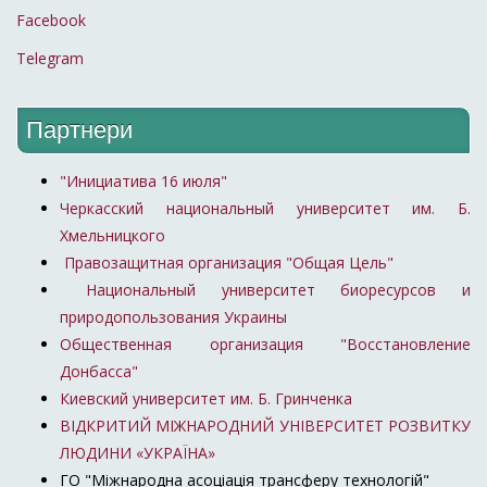
Facebook
Институт аналитики
33
9
8
8
Telegram
и адвокации
Центр политико-
34
правовых
8
9
8
Партнери
исследований
Центр
"Инициатива 16 июля"
35
экономического
7
9
8
Черкасский национальный университет им. Б.
развития
Хмельницкого
Правозащитная организация "Общая Цель"
Институт
Национальный университет биоресурсов и
36
политического
10
9
7
природопользования Украины
образования
Общественная организация "Восстановление
Центр
Донбасса"
37
ближневосточных
8
6
7
Киевский университет им. Б. Гринченка
исследований
ВІДКРИТИЙ МІЖНАРОДНИЙ УНІВЕРСИТЕТ РОЗВИТКУ
Центр военной
ЛЮДИНИ «УКРАЇНА»
38
политики и политики
8
5
7
ГО "Міжнародна асоціація трансферу технологій"